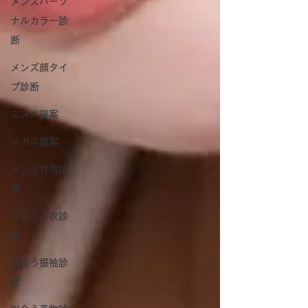
メンズパーソ
ナルカラー診
断
メンズ顔タイ
プ診断
コスメ提案
メガネ提案
メンズ骨格診
断
似合う浴衣診
断
似合う振袖診
断