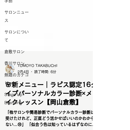
学割
サロンニュー
ス
サロンについ
て
倉敷サロン
香川サロン
無題のカテゴ
リー
TOMOYO TAKABUCHI
Stage Up
2月4日
読了時間: 6分
Branding
🌸新メニュー｜ラピス認定16タ
イプパーソナルカラー診断×メ
イクレッスン【岡山倉敷】