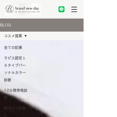
BLOG
コスメ提案
全ての記事
ラピス認定１
６タイプパー
ソナルカラー
診断
12分類骨格診
断
顔タイプ診断
®️