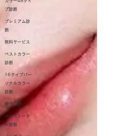
カラー48タイ
プ診断
プレミアム診
断
無料サービス
ベストカラー
診断
16タイプパー
ソナルカラー
診断
帽子診断
メンズトータ
ル診断