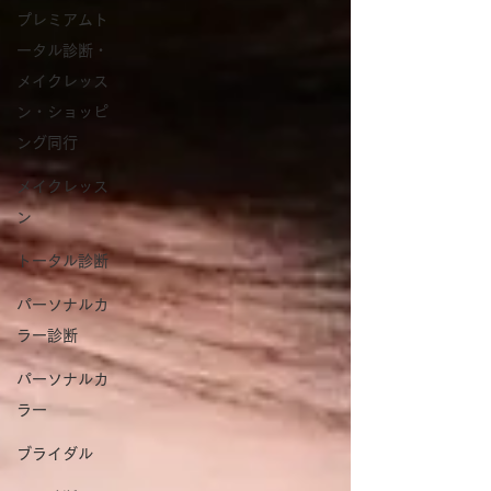
プレミアムト
ータル診断・
メイクレッス
ン・ショッピ
ング同行
メイクレッス
ン
トータル診断
パーソナルカ
ラー診断
パーソナルカ
ラー
ブライダル