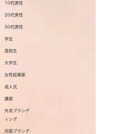
10代男性
20代男性
30代男性
学生
高校生
大学生
女性起業家
成人式
講座
外見ブランデ
ィング
内面ブランデ