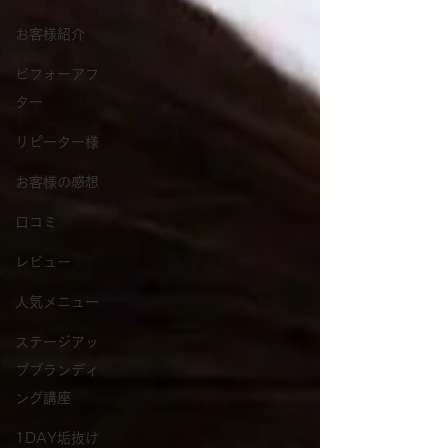
お客様紹介
ビフォーアフ
ター
リピーター様
お客様の感想
口コミ
レビュー
人気メニュー
ステージアッ
プブランディ
ング講座
1DAY垢抜け