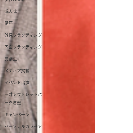
成人式
講座
外見ブランディング
内面ブランディング
受講生
メディア掲載
イベント出演
三井アウトレットパ
ーク倉敷
キャンペーン
パーソナルカラーア