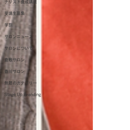
ナリスト養成講座
受講生募集
学割
サロンニュース
サロンについて
倉敷サロン
香川サロン
無題のカテゴリー
Stage Up Branding