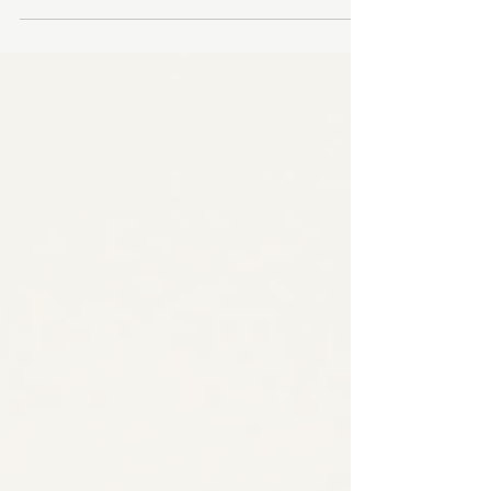
「似合うメイクが分からない」「コスメ選びで失
敗したくない」という方へ。brand new dayでは、
顔タイプ診断・ラピス認定16タイプパーソナルカ
ラー診断・12分類骨格診断をもとに、一人ひとり
に似合うメイクをご提案します。一般的なメイク
レッスンとの違いや、診断結果を毎日のメイクに
活かす方法をご紹介します。