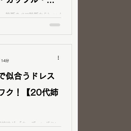
コスメ紹介
ご予約方法
ットを徹底解説
ー診断のペア診断ならbrand
・カップル・ご夫婦に人気！ラピ
カラー診断・12分類骨格診
敷でパーソナルカ
ゼント
人の魅力を比較しながら、似
イクを分かりやすくご提案し
診断をご検討中
 岡山 ペア診断
 14分
で似合うドレス
ワク！【20代姉
ディングドレ