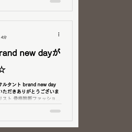
アドバイザー...
 4分
nd new dayが
☆
ント brand new day
いただきありがとうございま
リスト 骨格診断ファッション
イリスト 顔タイプアドバイザ
クアドバイザー 顔タイプメン
、アパレル経験から皆様の魅
伝いをさせていただいており