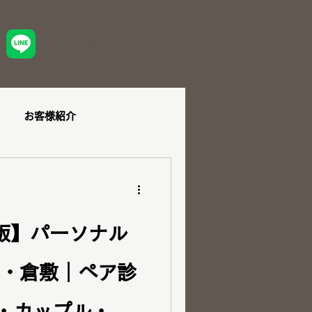
ログイン
お客様紹介
ュー
ショッピング同行
新版】パーソナル
山・倉敷｜ペア診
ダル
ペア診断
・カップル・親