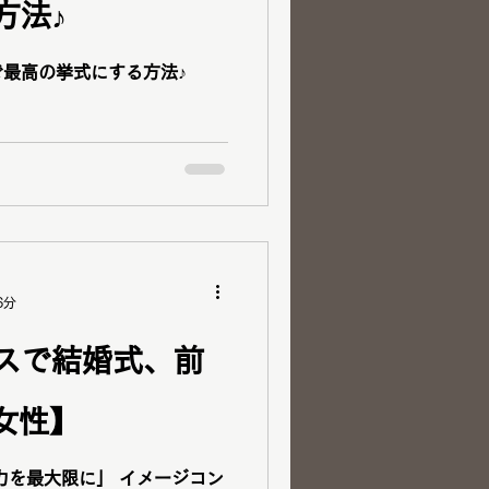
方法♪
最高の挙式にする方法♪
6分
スで結婚式、前
女性】
力を最大限に」 イメージコン