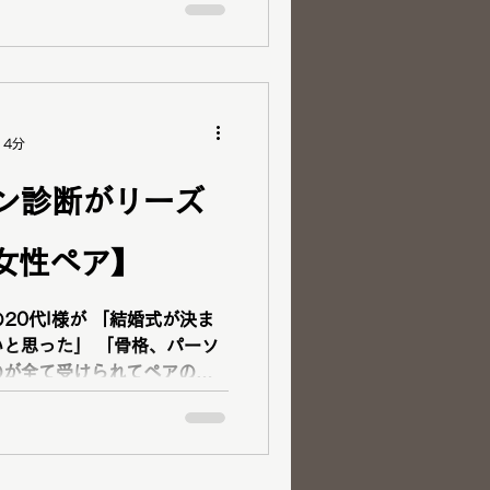
ラー診断を受けたい」 「似
 「詳しい骨格診
断・ベストカラー診断・コス
イダル提案をご依頼ください
14分
んだ清色がお似合いと判明＾
ン診断がリーズ
代女性ペア】
レート
が 「結婚式が決ま
バッグ・メガネ・コスメの選
 「骨格、パーソ
のが全て受けられてペアのメ
レスが知れてドレス選びがワクワクします！」 妹さん
イプ診断・コスメ提案・ベス
提案をご依頼くださいまし