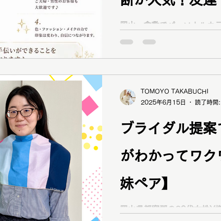
顔タイプ診断
ショッピング同行
ワードローブ診断
子で受けるメリ
岡山・倉敷でパーソナルカラ
new dayへ。友達・親子
ス認定16タイプパーソナル
✨👭 岡山・倉
ファッションカラー48タイプ診断
コスメ提案
プレ
断・顔タイプ診断で、お二
合う色・ファッション・メ
ラー診断のペア
ます。パーソナルカラー診断
TOMOYO TAKABUCHI
2025年6月15日
読了時間:
の方へ
ブライダル提案
がわかってワク
妹ペア】
岡山県都窪郡の20代女性Y様姉妹が 「ウェ
スの提案があるため」 「5年前にカラー診断を受けたけ