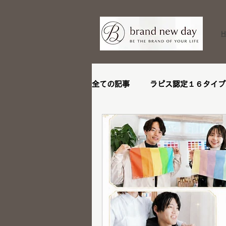
全ての記事
ラピス認定１６タイプ
ビフォーアフター
リピータ
ステージアップブランディング講
メイクレッスン
トータル診