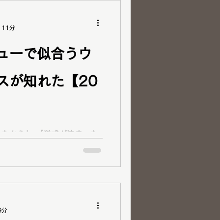
 11分
ルベ夏） 骨格 ザ・
ューで似合うウ
ご提案！ 「ペアで受
見れて楽しかったです♪こん
スが知れた【20
ただけてこのお値段は破格だ
ってくださり大変嬉しいです
てくださいね＾＾ 似合う
挙式が決まった
スの参考にしたい」 「自
形を知った上で取り入れた
ィングドレス提案・コスメ提
9分