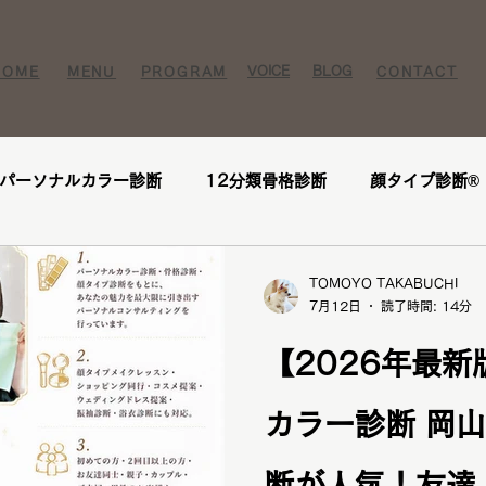
VOICE​
BLOG​​
HOME
MENU
PROGRAM
CONTACT
パーソナルカラー診断
12分類骨格診断
顔タイプ診断®️
ー様
お客様の感想
口コミ
レビュー
人気メニ
TOMOYO TAKABUCHI
7月12日
読了時間: 14分
座
1DAY垢抜けプレミアムトータル診断・メイクレッスン・
【2026年最
カラー診断 岡
断
パーソナルカラー診断
パーソナルカラー
ブライ
断が人気！友達