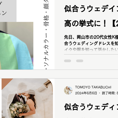
似合うウェデイ
高の挙式に！【
先日、岡山市の20代女性K様が 「4月の結婚式ま
合うウェディングドレスを知りたい」 「
イクや服を知って活かしたい」 「16タイプのパー
カラー診断と12タイプの骨
に受けられるところと、実
ているところ
TOMOYO TAKABUCHI
2024年6月6日
読了時間: 
似合うウェディ