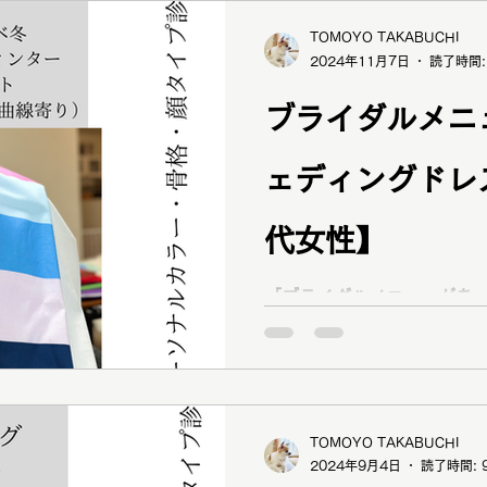
右 Y様 1stウォームオータム（イエベ秋） 2ndウォー
ムスプリング（イエベ春） 骨格 リッチナチュラル 顔タ
TOMOYO TAKABUCHI
2024年11月7日
読了時間:
イプ フレッシュ 写真左 I様 1stクリアウィンター（ブ
ルベ冬） 2ndブライトサマー（ブ
ブライダルメニ
ストレート 顔タイプ クール トータル診断の結果を基に
洋服の選び方やブライダルドレスを
けられたのでお互いの診断を
ェディングドレ
なに丁寧に詳しく教えてい
と思います。」とおっしゃ
代女性】
＾＾ 似合うものでますます輝い
ドレスで素敵な結婚式に
「ブライダルメニューがあったから」 「
ので結婚式のウェディングドレ
分に合った似合う色や服の
い」 と16タイプパーソナルカラー診断、12分類骨格診
断、顔タイプ診断、ウェデ
案・ベストカラ
TOMOYO TAKABUCHI
2024年9月4日
読了時間: 