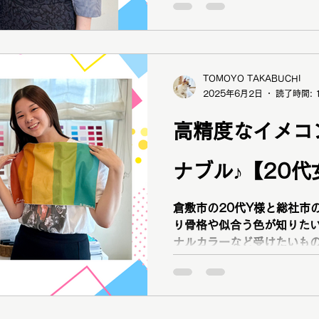
ど、16タイプのパーソナルカ
合うものを身につけて自信を持ちたい」
断を受けたい」と 16タイプパーソナルカラー診断・12
分類骨格診断・顔タイプ診
TOMOYO TAKABUCHI
メ提案、メガネ提案、ブラ
2025年6月2日
読了時間: 
ました！ お姉様 以前の結果は４シーズンでサマーでした
が、濁色ではなく明るく澄
高精度なイメコ
＾ 1stブルベ冬 クリアウィンター 2st ブルベ夏 ブラ
イトサマー 骨格 ソフトストレート 顔タイプ ソフト
ナブル♪【20
エレガント 妹さん 1st イエベ春 ライトスプリング
2st ブルベ夏 ライトサマー 骨格 ソフトスト
顔タイプ キュート トータル診断の結果を基に色・洋
倉敷市の20代Y様と総社市の20代I様
服・アクセサリー・時計・
り骨格や似合う色が知りたいと思った」
び方や ブライダルドレスをご提案！ お姉様 「似合うド
ナルカラーなど受けたいも
ニューがあったから」 と 16タイプパーソナルカラー診
断・12分類骨格診断・顔タ
トカラー診断、ブライダル
た！ ブログ掲載もご快諾ありがとうございます！ 写真