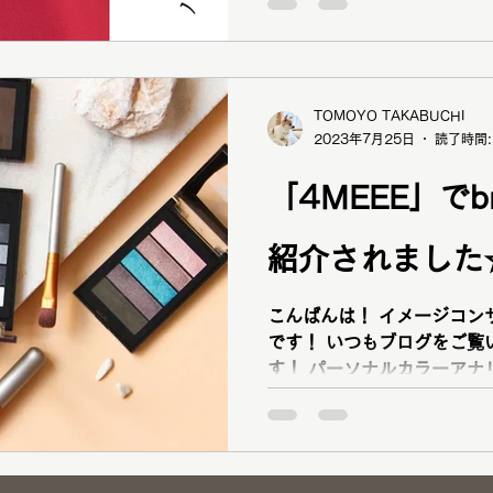
ー1級 顔タイプ似合うメイク
TOMOYO TAKABUCHI
2023年7月25日
読了時間:
「4MEEE」でbra
紹介されました
こんばんは！ イメージコンサルタ
です！ いつもブログをご覧
す！ パーソナルカラーアナ
アナリスト パーソナルスタ
ー1級 顔タイプ似合うメイ
ズアドバイザー の資格保有
力を最大限に輝かせるお手