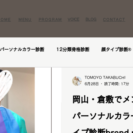
VOICE​
BLOG​​
HOME
MENU
PROGRAM
CONTACT
パーソナルカラー診断
12分類骨格診断
顔タイプ診断®️
ー様
お客様の感想
口コミ
レビュー
人気メニ
TOMOYO TAKABUCHI
6月28日
読了時間: 17分
座
1DAY垢抜けプレミアムトータル診断・メイクレッスン・
岡山・倉敷でメ
パーソナルカラ
断
パーソナルカラー診断
パーソナルカラー
ブライ
イプ診断brand 