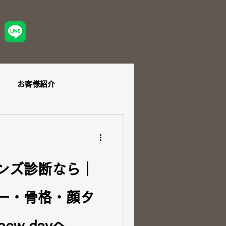
ログイン
お客様紹介
ュー
ショッピング同行
ンズ診断なら｜
ー・骨格・顔タ
ダル
ペア診断
new dayへ 外