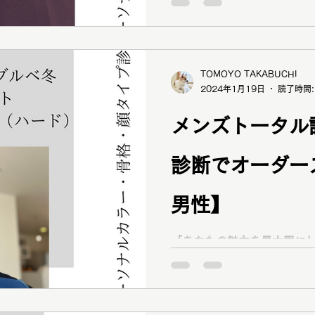
いつもブログをご覧いただき
ナルカラー診断
ーソナルカラーアナリスト 
診断アナリスト 骨格診断フ
断PLUS技能士（12分類）
TOMOYO TAKABUCHI
イプアドバイザー1級 顔タ
2024年1月19日
読了時間:
ー（基礎コース・アドバンス
メンズアドバイザー の資格
メンズトータル
の魅力を最大限に輝かせる
おります！ 先日、大学職員
診断でオーダー
性S様が、 「メンズのトー
を探していて」 「服、スー
から似合わせの法則や理論に
男性】
ーソナルカラー診断・骨格
ベストカラー診断をご依頼く
「あなたの魅力を最大限に」
もご快諾ありがとうございま
brand new day（ブラ
ー診断岡山・倉敷 パーソナル
グをご覧いただきありがとう
ラーアナリスト 骨格診断フ
断PLUS技能士（12分類）..