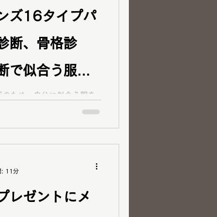
ース共に終了） 顔タイプメ
ンズ16タイプパ
有、アパレル経験から皆様の
手伝いをさせていただいてお
診断、骨格診
性でアパレルの販売員をされて
診断を受けたけれど再診断で
20代男性で銀行員S様が 「似
断で似合う服を
タイプパーソナルカラー診断、
診断・ベストカラー診断をご
市30代男性】
グ掲載もご快諾ありがとうご
！ T様は 1st クールウィンタ
ベストカラー診断、メガネ提
！
: 11分
プレゼントにメ