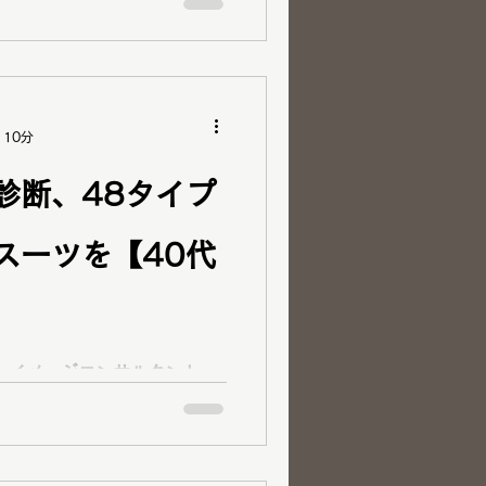
ありがとうございます！ パ
岡山・倉敷
ファッションカラー48タイプ
ァッションアナリスト 骨格診
 パーソナルスタイリスト 顔タ
イプ似合うメイクアドバイザ
 10分
コース共に終了） 顔タイプ
保有、アパレル経験から皆様
診断、48タイプ
お手伝いをさせていただいて
をされている倉敷市の30代男
スーツを【40代
タル診断が受けられるサロン
ツ選びに活用したい」 「以前
興味があった」と 16分類パ
診断・メンズ顔タイプ診断・
ださいました！ ブログ掲載
 イメージコンサルタント
す！ メンズパーソナルカラ
ンニューデイ）です！ いつもブロ
カラー ...
ございます！ パーソナルカ
ァッションアナリスト 骨格診
.