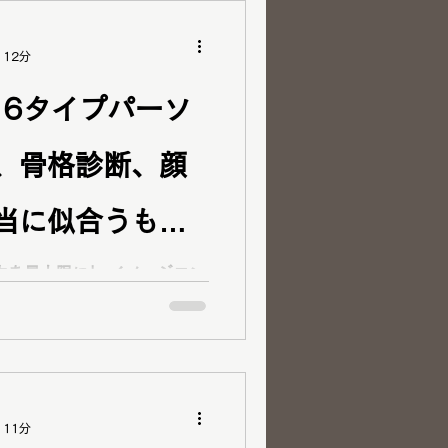
 12分
16タイプパーソ
、骨格診断、顔
当に似合うもの
敷市20代男性ペ
力を最大限に」 イメージコン
day（ブランニューデイ）です！
ありがとうございます！ ラ
ナルカラーアナリスト パーソ
ッションカラー４８タイプ診
ッションアナリスト 骨格診断
パーソナルスタイリスト 顔タイ
 11分
プ似合うメイクアドバイザー