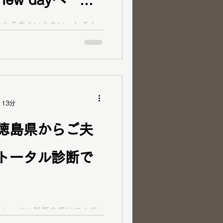
コスメ紹介
ご予約方法
けた30代男性の
なかうまくいかない…」そん
倉敷」と検索してご来店され
ご紹介。第一印象を変えるた
ー 岡山・倉敷
ゼント
見コンサルで分かることマッ
しく解説します。
 13分
徳島県からご夫
トータル診断で
ムトータル診断を受けてくだ
さんの旦那