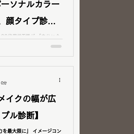
パーソナルカラー
、顔タイプ診断
れた【30代男
男性T様が 「自分に合
ら診断を受けたいと気になって
16タイプパーソ
、メンズ顔タイプ診断・ベス
10分
メイクの幅が広
ップル診断】
力を最大限に」 イメージコン