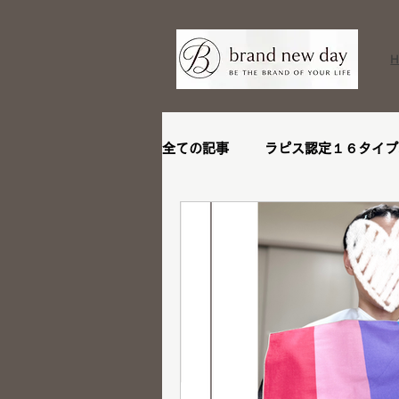
全ての記事
ラピス認定１６タイプ
ビフォーアフター
リピータ
ステージアップブランディング講
メイクレッスン
トータル診