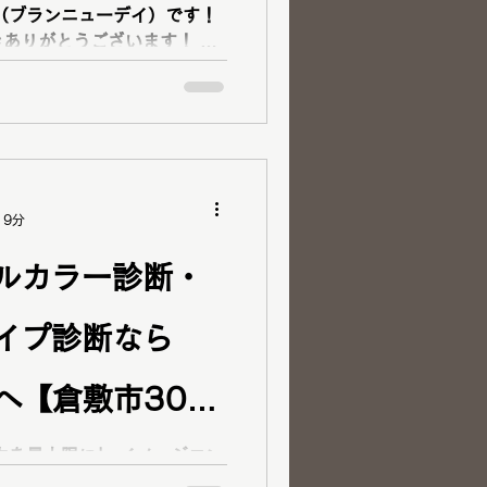
day（ブランニューデイ）です！
ありがとうございます！ パ
ファッションカラー４８タイ
 9分
ルカラー診断・
イプ診断なら
dayへ【倉敷市30代
】メンズパーソ
力を最大限に」 イメージコン
day（ブランニューデイ）です！