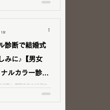
ーソナルカラー診断、12分類
ベストカラー診断をご依頼く
タム
11分
ルサマー（ブ
ル診断で結婚式
知れ
しみに♪【男女
にも自信を持って着れま
れてよかった」とおっしゃっ
ソナルカラー診
類、顔タイプ診
内市の20代女
ものも見れてワイワイ楽しく
断、顔タイプ診断、コスメ提
頼くださいました！