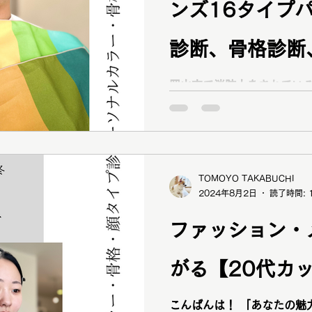
ンズ16タイプ
診断、骨格診断
で似合う服が知
岡山市で消防士をされている30代
う服が気になり、1年前か
いた」 「先日31歳になり、自分への誕生日プレゼントに
性】
念願のトータル診断を予約しました」 と
ナルカラー診断、骨格診断
ト
TOMOYO TAKABUCHI
2024年8月2日
読了時間: 
ファッション・
がる【20代カ
こんばんは！ 「あなたの魅