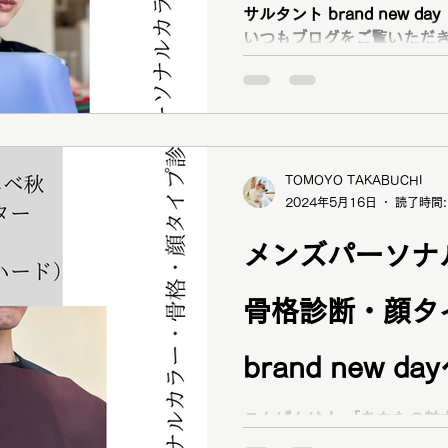
サルタント brand new 
いつもブログをご覧いただき
ーソナルカラーアナリスト 
プ診断アナリスト...
TOMOYO TAKABUCHI
2024年5月16日
読了時間:
メンズパーソナ
骨格診断・顔タ
brand new 
男性お客様事例
こんばんは！ 「あなたの魅
サルタント brand new 