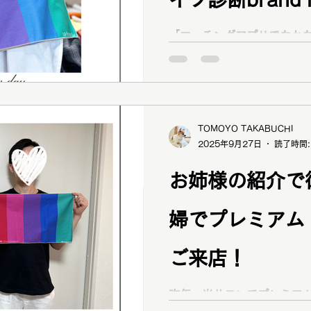
顔タイプ診断
ショッピング同行
ワードローブ診断
見コンサルを受
「マッチングアプリでなか
な悩みから「外見コンサル 
た30代男性のお客様事例を
ビフォーアフタ
ファッションカラー48タイプ診断
コスメ提案
プレ
めに大切なポイントや、外
チングアプリの必勝法を詳
TOMOYO TAKABUCHI
2025年9月27日
読了時間:
お姉様の紹介で
婦でプレミアム
ご来店！
昨年、当サロンでプレミア
さった総社市のI様からのご紹介で 妹さんと妹