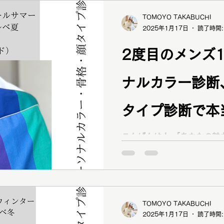
TOMOYO TAKABUCHI
2025年1月17日
読了時間:
2度目のメンズ
ナルカラー診断
タイプ診断で本
が知れた！【倉
こんばんは！ 「あなたの魅
サルタント brand new 
いつもブログをご覧いただき
ア】
ピス認定16タイプ・パーソ
ナルカラーアナリスト ファ
断アナリスト 骨格診断ファ
TOMOYO TAKABUCHI
PLUS技能士（12分類） 
2025年1月17日
読了時間:
プアドバイザー1級 顔タイ