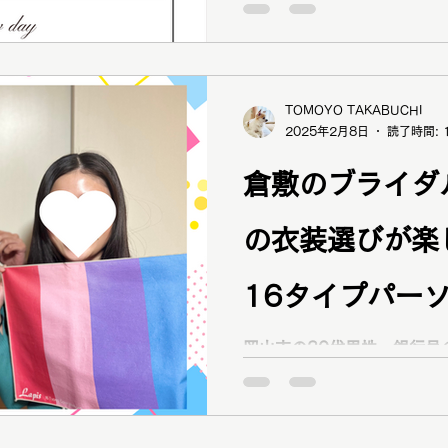
様がラピス認定16タイプパ
骨格診断、顔タイプ診断、
ださいました！ 妹さん（左） 1stウォームスオー
（イエベ秋） 2ndウォームスプリング（イエベ春） 骨
TOMOYO TAKABUCHI
格 ラフウェーブ 顔タイプ エレガント 旦那さん（右）
2025年2月8日
読了時間: 
1stクールウィンター（ブルベ冬） 2ndクー
ルベ夏） 骨格 ストレート メンズ顔タイプ エレガント
倉敷のブライダ
（ソフト） 妹さん「姉と同じブルベかと思ったけどイエ
ベとわかってよかったです☺️ 顔タイプエレガントと
の衣装選びが楽
てこれからは大人っぽい服
す！」 旦那さん「今まで何が似合うかわからなかったの
で似合うものがハッキリ知
16タイプパー
ていただき嬉しいです☺️ 姉妹でも各診断結果が違い、似
合うものも違いました☺️ カップル・ご夫婦で一緒に受け
断、骨格12分
岡山市の30代男性、銀行員のO様と 瀬戸
られるのでお互いの似合う
性、銀行員のT様が 「資格を持っているから」 「結婚式
診断が受けられ
を予定しているから」 と男女ペアで16タイプパーソナル
断】
カラー診断、12分類骨格診
案、ブライダル提案をご依