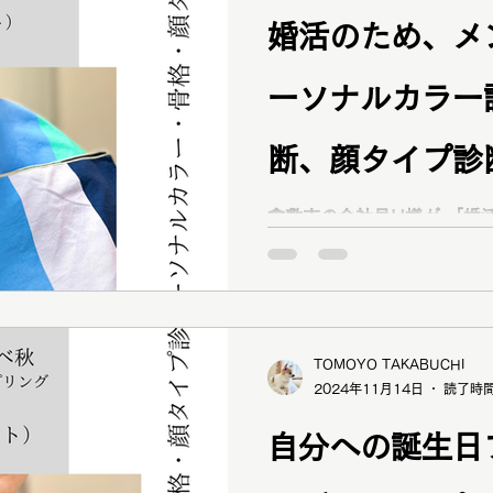
（基礎コース・アドバンスコ
婚活のため、メ
ンズアドバイザー の資格保
魅力を最大限に輝かせるお
ーソナルカラー
ります！ 倉敷市の20代男
いるT様が 「別のサロンで
確信を持ちたい」 倉敷市の
断、顔タイプ診
合う服が知りたい」 と16
骨格診断、メンズ顔タイプ
知りたい【岡山
倉敷市の会社員H様が 「婚活のため、自分に似合う服を
依頼くださいました！ ブロ
知りたい」 と16タイプパーソナルカラー診断、骨格診
ざいました
断、メンズ顔タイプ診断・
案をご依頼くださいました
TOMOYO TAKABUCHI
2024年11月14日
読了時間
自分への誕生日