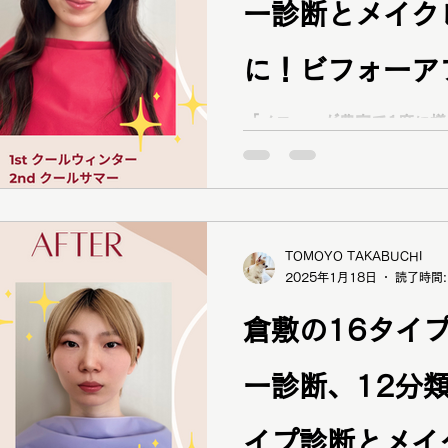
ー診断とメイク
さん、オレンジメイク似合って
つもメイクしないので、こ
は初めて」とA様＾＾ 似合
に！ビフォーア
素敵に輝いてくださいね♪ 
店ありがとうございました！
性】
「メニューが豊富で1度に
ゼント、とっても心温まる
れるから」 「芋っぽさをなくして垢抜けたいけど似合う
やメイクレッスンを身近な
服やメイク、髪型がわからず迷走中」 「
ある感じになりたい」 と16タイプパーソナルカラー診
断、12分類骨格診断、顔タ
トカラー診
TOMOYO TAKABUCHI
2025年1月18日
読了時間:
倉敷の16タイ
ー診断、12分
イプ診断とメイ