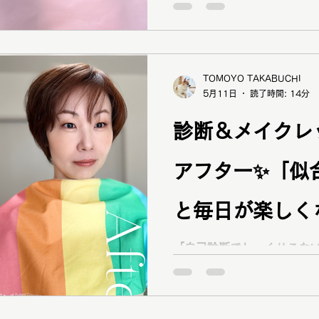
お客様✨ パーソナルカラー
ン 岡山・倉敷
断とメイクレッスンで、自分
💄 岡山・倉敷でパーソナ
イプ診断＆メイクレッスン
TOMOYO TAKABUCHI
ださい♪
5月11日
読了時間: 14分
診断＆メイクレ
アフター✨「似
と毎日が楽しく
カラー診断 岡
「自己診断でしっくりこな
わからない…」そんなお悩
お客様✨ パーソナルカラー
断とメイクレッスンで、自分
💄 岡山・倉敷でパーソナ