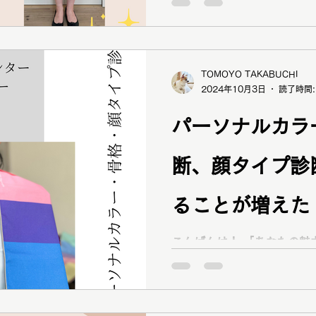
てなく、私服の制服化のた
い」 「普段の自分に似合うスタイル、子供の入卒園式の
スタイルを知りたい」 「髪型、服装、メイクを楽しみた
い」 と
TOMOYO TAKABUCHI
2024年10月3日
読了時間:
パーソナルカラ
断、顔タイプ診
ることが増えた
40代女性ペア
こんばんは！ 「あなたの魅
サルタント brand new 
いつもブログをご覧いただき
ピス認定16タイプ・パーソ
ナルカラーアナリスト...