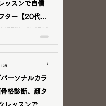
レッスンで自信
る！」と娘さん＾＾ 「い
んなにちゃんとメイクしたの
う色、服、メイクでますます
フター【20代女
とっても素敵なA様母娘、ご来
 娘さんからお母様へのプレ
様々な診断やレッスンが受けら
エピソードですよね＾＾診断
人へのプレゼン
品や華やかさの
イプ診断・コスメ提案、ベス
 12分
プパーソナルカラ
類骨格診断、顔タ
クレッスンで最