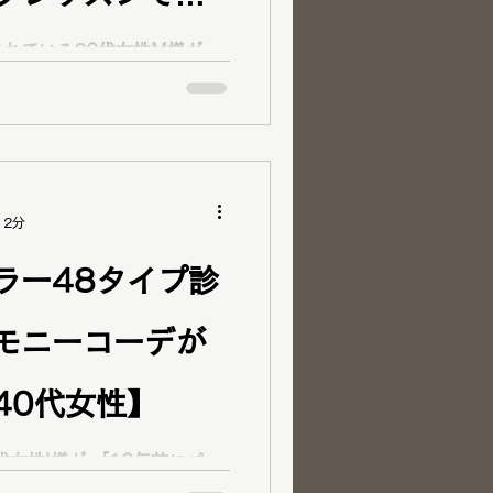
代女性】
れている20代女性M様が
 「垢抜けたい」
パーソナル
断、顔タイプ診断・コスメ提
タイプメイクレッスンをご依
12分
ラー48タイプ診
モニーコーデが
40代女性】
 「10年前にパー
断を受けたけれど活かしきれ