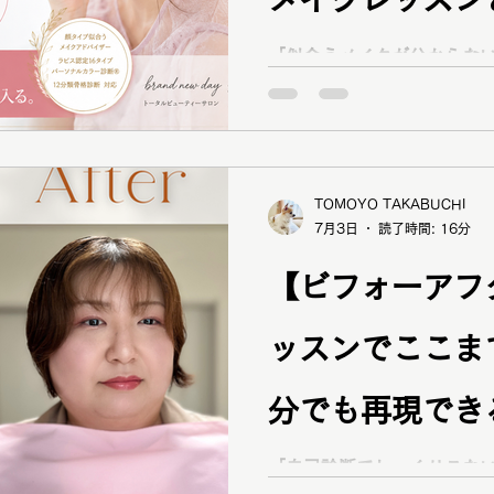
顔タイプ診断
ショッピング同行
ワードローブ診断
が徹底解説！
「似合うメイクが分からな
くない」という方へ。brand
断・ラピス認定16タイプパ
ファッションカラー48タイプ診断
コスメ提案
プレ
骨格診断をもとに、一人ひ
します。一般的なメイクレ
を毎日のメイクに活かす方
TOMOYO TAKABUCHI
7月3日
読了時間: 16分
【ビフォーアフ
ッスンでここま
分でも再現でき
ッスンをご紹介
「自己診断でしっくりこな
わからない…」そんなお悩