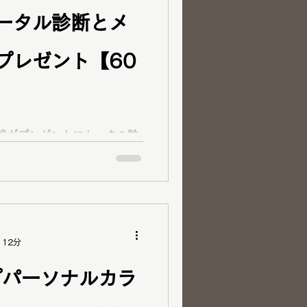
ータル診断とメ
プレゼント【60
」と ラピス認定16
・12分類骨格診断・顔タイ
、顔タイプメイクレッスンも
イプ診断とメイクレッスンを
 12分
ご紹介いただけて嬉しいで
プパーソナルカラ
 骨格 ザ・スト