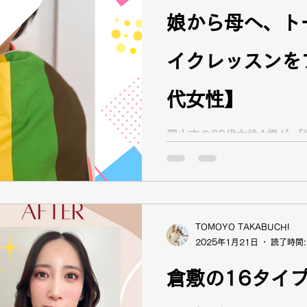
娘から母へ、ト
イクレッスンを
代女性】
岡山市の60代女性A様が 「娘がプレゼントにトータル診
断とメイクレッスンを予約してくれた
タイプパーソナルカラー診断
プ診断・ベストカラー診断
ご依頼くださいました！ ブログ掲載もご快諾ありがとう
ございます！ A様の娘さんは、昨年姉妹でパーソナルカ
TOMOYO TAKABUCHI
ラー診断、骨格診断、顔タ
2025年1月21日
読了時間:
受けてくださりお母様にも
す！ 診断結果は 1st ストロングオータム（イエベ秋）
倉敷の16タイ
2nd ビビッドスプリング（イエベ春）
レート 顔タイプ キュート メイクレッスン後、 「お母