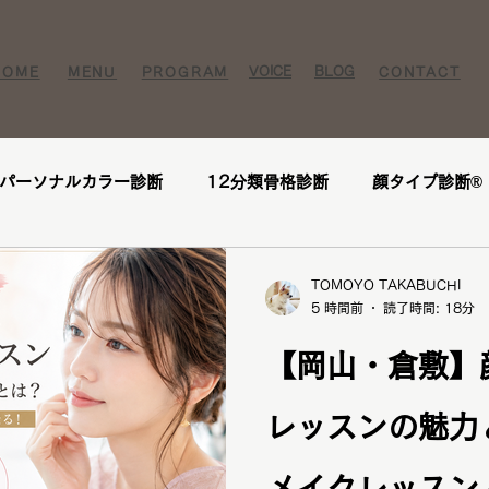
VOICE​
BLOG​​
HOME
MENU
PROGRAM
CONTACT
パーソナルカラー診断
12分類骨格診断
顔タイプ診断®️
ー様
お客様の感想
口コミ
レビュー
人気メニ
TOMOYO TAKABUCHI
5 時間前
読了時間: 18分
座
1DAY垢抜けプレミアムトータル診断・メイクレッスン・
【岡山・倉敷】
レッスンの魅力
断
パーソナルカラー診断
パーソナルカラー
ブライ
メイクレッスン