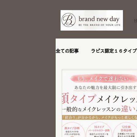
全ての記事
ラピス認定１６タイプ
ビフォーアフター
リピータ
ステージアップブランディング講
メイクレッスン
トータル診