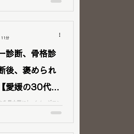
め似合うスタイルを再考した
 11分
ー診断、骨格診
断後、褒められ
【愛媛の30代
】
力を最大限に」 イメージコン
day（ブランニューデイ）です！
ありがとうございます！ ラ
ナルカラーアナリスト パーソ