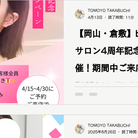
イプ診断＆メイクレッスン
TOMOYO TAKABUCHI
ださい♪
4月13日
読了時間: 11分
【岡山・倉敷】bra
サロン4周年記
催！期間中ご来
得な抽選付き
岡山倉敷のイメージコンサル
い・似合うが分からない方
ピング同行であなたに似合
定キャンペーン開催中！リピ
じ引き特典あり。
TOMOYO TAKABUCHI
2025年8月26日
読了時間: