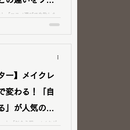
コスメ紹介
ご予約方法
い」「コスメ選びで失敗した
 new dayでは、顔タイプ診
ーソナルカラー診断・12分類
ゼント
とりに似合うメイクをご提案
ッスンとの違いや、診断結果
法をご紹介します。
ター】メイクレ
で変わる！「自
る」が人気のレ
 メイクレッス
い…」「似合う服・メイクが
みを持ってご来店くださった