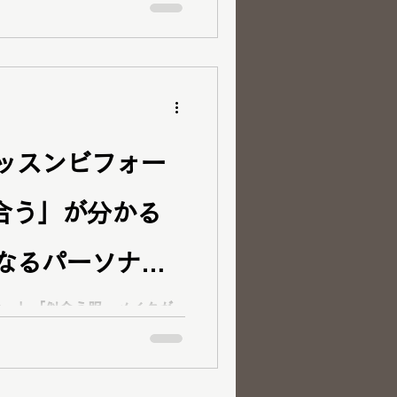
診断・骨格診断・顔タイプ診
史上最高の“似合う”を発見
ルカラー診断・骨格診断・顔タ
をご検討中の方はぜひご覧く
ッスンビフォー
合う」が分かる
なるパーソナル
山倉敷
い…」「似合う服・メイクが
みを持ってご来店くださった
診断・骨格診断・顔タイプ診
史上最高の“似合う”を発見
ルカラー診断・骨格診断・顔タ