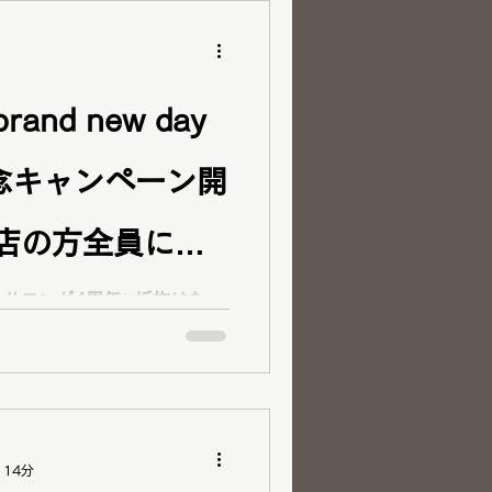
をご検討中の方はぜひご覧く
nd new day
念キャンペーン開
店の方全員にお
サロンが4周年✨垢抜けた
へ、メイクレッスンやショッ
うスタイルをご提案。期間限
ーター様は1000円OFF＆く
 14分