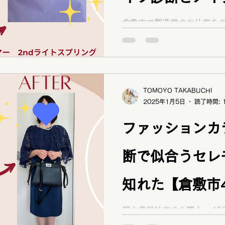
短垢抜け【20
倉敷市で製造業のお仕事をさ
「自分に自信を持てるようになりたい」
「診断を活かすメイクがしたい」 と16タイプ
カラー診断、12分類骨格診
案、ベストカラー診断、顔
頼くだ
TOMOYO TAKABUCHI
2025年1月5日
読了時間: 
ファッションカ
断で似合うセレ
知れた【倉敷市
岡山県総社市の介護士、40代女性I様が
ソナルカラー診断と骨格診