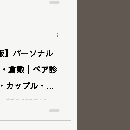
・12分類骨格診断・顔タイ
ーソナルカラー
見。診断を毎日のファッション
します。
新版】パーソナル
山・倉敷｜ペア診
・カップル・親
ットを徹底解説
ー診断のペア診断ならbrand
・カップル・ご夫婦に人気！ラピ
カラー診断・12分類骨格診
敷でパーソナルカ
人の魅力を比較しながら、似
イクを分かりやすくご提案し