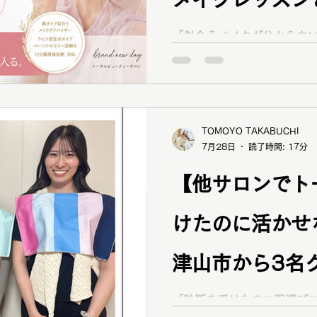
顔タイプ診断
ショッピング同行
ワードローブ診断
が徹底解説！
「似合うメイクが分からな
くない」という方へ。brand
断・ラピス認定16タイプパ
ファッションカラー48タイプ診断
コスメ提案
プレ
骨格診断をもとに、一人ひ
します。一般的なメイクレ
を毎日のメイクに活かす方
TOMOYO TAKABUCHI
7月28日
読了時間: 17分
【他サロンでト
けたのに活かせ
津山市から3名
断は「結果」よ
「診断を受けたのに服選び
ませんか？津山市からご来店