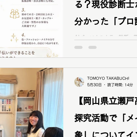
る？現役診断士
分かった「プロ
を徹底検証！
AIパーソナルカラー診断・
当に当たるのでしょうか？
が実際にAI診断を体験し、
を解説します。AI診断で結
パーソナルカラー診断で本
説します。
TOMOYO TAKABUCHI
5月30日
読了時間: 14分
【岡山県立瀬戸
探究活動で「メ
象」についてイ