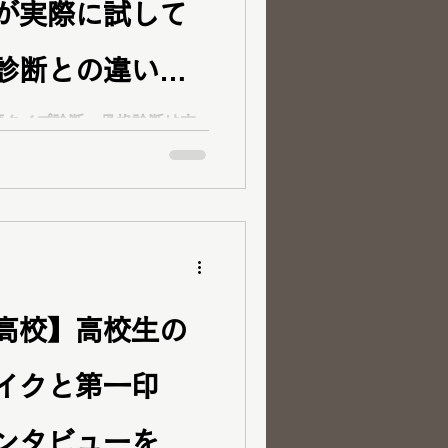
が実際に試して
診断との違い」
顔タイプ診断・骨格診断は本
現役イメージコンサルタント
プロによる対面診断との違い
果に違和感を感じた理由や、
当に大切なポイントを徹底解
高校】高校生の
イクと第一印
ンタビューを受