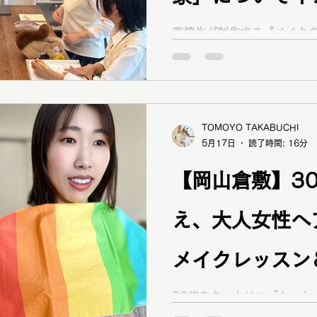
けました｜brand
高校生が制作する『メイク
本』のためのインタビュー
さを活かすメイク、パーソ
活用についてお話しました
TOMOYO TAKABUCHI
5月17日
読了時間: 16分
【岡山倉敷】3
え、大人女性へ
メイクレッスン
同行ビフォーア
30歳をきっかけに「もっと
なりたい」とメイクレッス