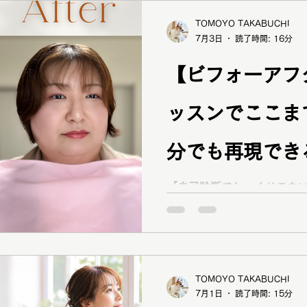
ラー診断のペア
ます。パーソナルカラー診断
TOMOYO TAKABUCHI
7月3日
読了時間: 16分
の方へ
【ビフォーアフ
ッスンでここま
分でも再現でき
ッスンをご紹介
「自己診断でしっくりこな
わからない…」そんなお悩
お客様✨ パーソナルカラー
ン 岡山・倉敷
断とメイクレッスンで、自分
💄 岡山・倉敷でパーソナ
イプ診断＆メイクレッスン
TOMOYO TAKABUCHI
ださい♪
7月1日
読了時間: 15分