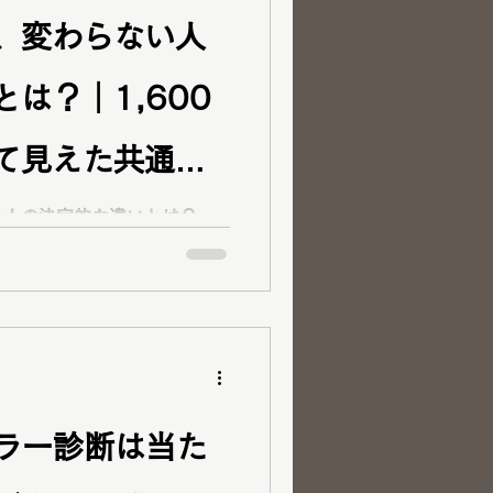
、変わらない人
は？｜1,600
て見えた共通
w day岡山・倉敷
い人の決定的な違いとは？
から見えてきた共通点とは？外
い理由と、理想の未来を実現
とをお伝えします。
カラー診断は当た