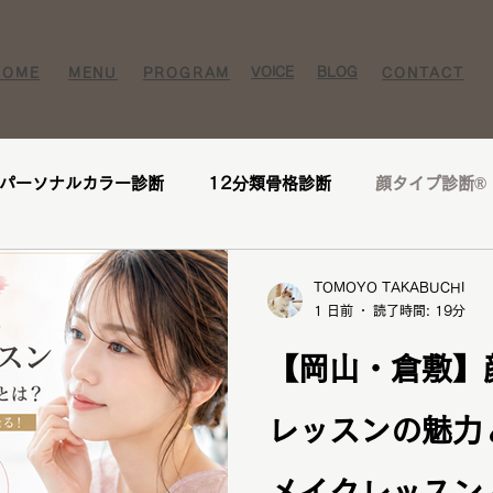
VOICE​
BLOG​​
HOME
MENU
PROGRAM
CONTACT
パーソナルカラー診断
12分類骨格診断
顔タイプ診断®️
ー様
お客様の感想
口コミ
レビュー
人気メニ
TOMOYO TAKABUCHI
1 日前
読了時間: 19分
座
1DAY垢抜けプレミアムトータル診断・メイクレッスン・
【岡山・倉敷】
レッスンの魅力
断
パーソナルカラー診断
パーソナルカラー
ブライ
メイクレッスン