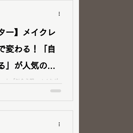
診断をご検討中
 岡山 ペア診断
ター】メイクレ
で変わる！「自
る」が人気のレ
 メイクレッス
い…」「似合う服・メイクが
みを持ってご来店くださった
診断・骨格診断・顔タイプ診
史上最高の“似合う”を発見
ルカラー診断・骨格診断・顔タ
をご検討中の方はぜひご覧く