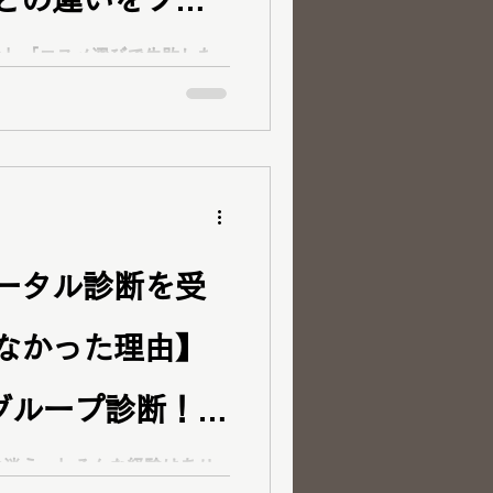
コスメ紹介
ご予約方法
い」「コスメ選びで失敗した
 new dayでは、顔タイプ診
ーソナルカラー診断・12分類
ゼント
とりに似合うメイクをご提案
ッスンとの違いや、診断結果
法をご紹介します。
ータル診断を受
なかった理由】
グループ診断！診
り「活かし方」
に迷う…」そんな経験はあり
のお客様が、ラピス認定16