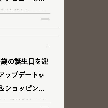
 new day
のやり方が分かるマニュアル
を実施。第一印象や自分らし
ナルカラーや顔タイプ診断の
。
0歳の誕生日を迎
アップデート✨
＆ショッピング
フター パーソ
大人っぽく女性らしい自分に
ン＆ショッピング同行をご利