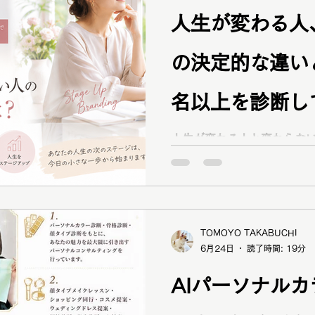
人生が変わる人
の決定的な違いと
名以上を診断し
点 brand ne
人生が変わる人と変わらな
1,600名以上の診断実績
見だけでは人生は変わらな
するために本当に大切なこ
TOMOYO TAKABUCHI
6月24日
読了時間: 19分
AIパーソナル