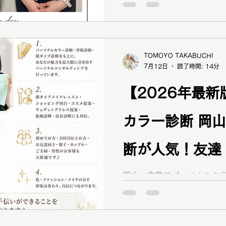
タイプパーソナルカラー診断
が大切です！パ
プ診断®で新たな魅力を発
に活かすポイントをご紹介
診断 岡山倉敷
TOMOYO TAKABUCHI
7月12日
読了時間: 14分
【2026年最
カラー診断 岡
断が人気！友達
子で受けるメリ
岡山・倉敷でパーソナルカラ
new dayへ。友達・親子
ス認定16タイプパーソナル
✨👭 岡山・倉
断・顔タイプ診断で、お二
合う色・ファッション・メ