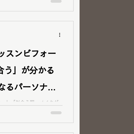
やすさ重視のカジュアルスタ
トらしい上品で洗練されたフ
変化をご紹介します💄🛍️
ッスンビフォー
合う」が分かる
なるパーソナル
山倉敷
い…」「似合う服・メイクが
みを持ってご来店くださった
診断・骨格診断・顔タイプ診
史上最高の“似合う”を発見
ルカラー診断・骨格診断・顔タ