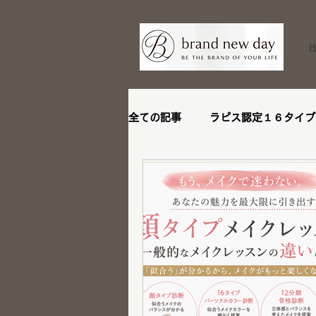
全ての記事
ラピス認定１６タイプ
ビフォーアフター
リピータ
ステージアップブランディング講
メイクレッスン
トータル診