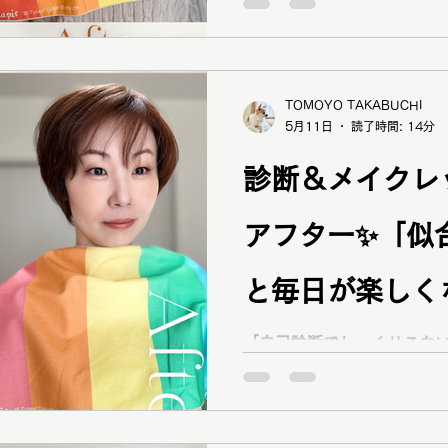
用くださったお客様✨ 動き
ナルカラー診断
イルから、ソフトエレガン
ァッション・メイクへ。実際の
TOMOYO TAKABUCHI
5月11日
読了時間: 14分
診断＆メイクレ
アフター✨「似
と毎日が楽しく
カラー診断 岡
「自己診断でしっくりこな
わからない…」そんなお悩
お客様✨ パーソナルカラー
断とメイクレッスンで、自分
💄 岡山・倉敷でパーソナ