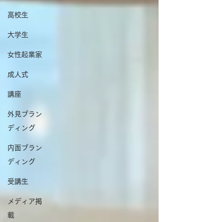
高校生
大学生
女性起業家
成人式
講座
外見ブラン
ディング
内面ブラン
ディング
受講生
メディア掲
載