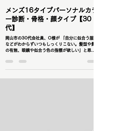
TOMOYO TAKABUCHI
2025年5月12日
読了時間: 12分
メンズ16タイプパーソナルカラ
ー診断・骨格・顔タイプ【30
代】
岡山市の30代会社員、O様が 「自分に似合う服装
などがわからずいつもしっくりこない。髪型や髭
の有無、眼鏡や似合う色の指標が欲しい」と思っ
ていたところ、 以前当サロンで友人とトータル診
断を受けてくださった彼女のF様からの推薦で メ
ンズ16タイプパーソナルカラー診断・骨格診断・
顔タイプ診断・ベストカラー診断・似合うメガネ