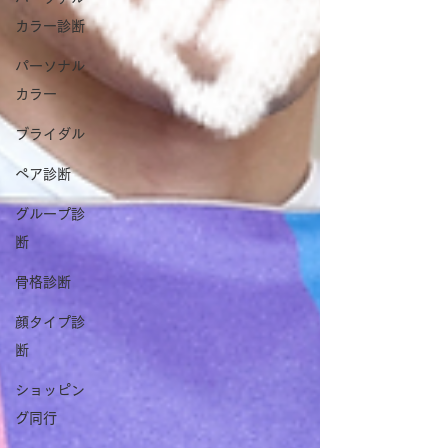
カラー診断
パーソナル
カラー
ブライダル
ペア診断
グループ診
断
骨格診断
顔タイプ診
断
ショッピン
グ同行