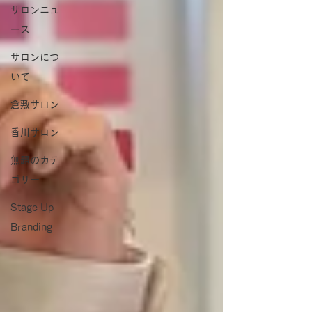
サロンニュ
ース
サロンにつ
いて
倉敷サロン
香川サロン
無題のカテ
ゴリー
Stage Up
Branding