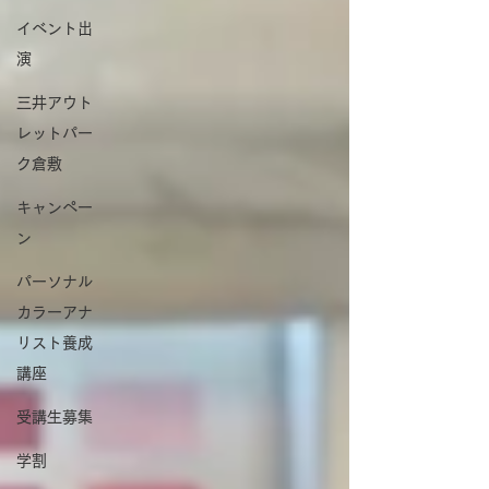
イベント出
演
三井アウト
レットパー
ク倉敷
キャンペー
ン
パーソナル
カラーアナ
リスト養成
講座
受講生募集
学割