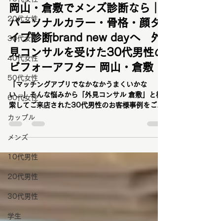
20代女性
TOMOYO TAKABUCHI
6月28日
読了時間: 17分
30代女性
岡山・倉敷でメンズ診断なら｜
40代女性
パーソナルカラー・骨格・顔タ
50代女性
イプ診断brand new dayへ 外
見コンサルを受けた30代男性の
60代女性
ビフォーアフター 岡山・倉敷
カップル
「マッチングアプリでなかなかうまくいかな
メンズ
い…」そんな悩みから「外見コンサル 倉敷」と検
索してご来店された30代男性のお客様事例をご紹
10代男性
介。第一印象を変えるために大切なポイントや、
外見コンサルで分かることマッチングアプリの必
20代男性
勝法を詳しく解説します。
30代男性
学生