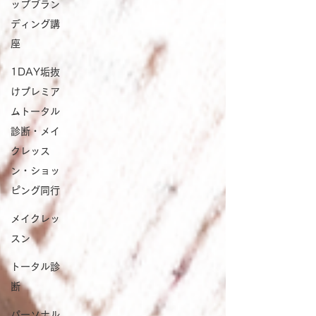
ップブラン
ディング講
座
1DAY垢抜
けプレミア
ムトータル
診断・メイ
クレッス
ン・ショッ
ピング同行
メイクレッ
スン
トータル診
断
パーソナル