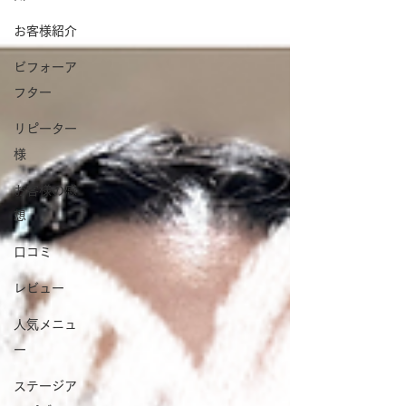
お客様紹介
ビフォーア
フター
リピーター
様
お客様の感
想
口コミ
レビュー
人気メニュ
ー
ステージア