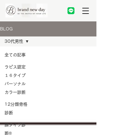
BLOG
30代男性
全ての記事
ラピス認定
１６タイプ
パーソナル
カラー診断
12分類骨格
診断
顔タイプ診
断®️