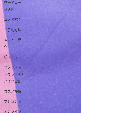
ワードロー
ブ診断
コスメ紹介
ご予約方法
メニュー紹
介
新メニュー
ファッショ
ンカラー48
タイプ診断
コスメ提案
プレゼント
オンライン