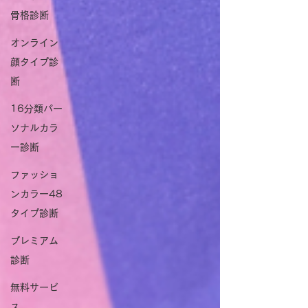
骨格診断
オンライン
顔タイプ診
断
16分類パー
ソナルカラ
ー診断
ファッショ
ンカラー48
タイプ診断
プレミアム
診断
無料サービ
ス