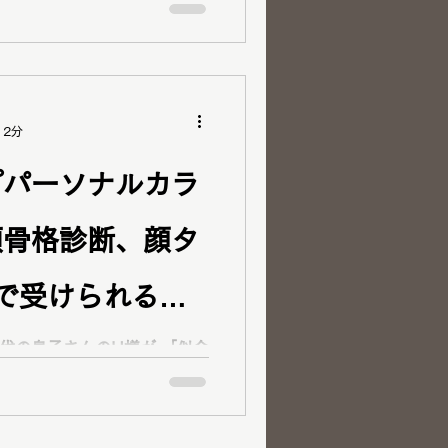
かれた正確な診断
トカラー診断を受けてくださ
 顔タ
12分
レッスン後、
プパーソナルカラ
類骨格診断、顔タ
プス、ボトム
ーなどたくさん購入されまし
で受けられるか
0代息子ペア】
の息子さんのH様が 「似合
い物に困ってます。無駄な買
似合うものを時間をかけて知