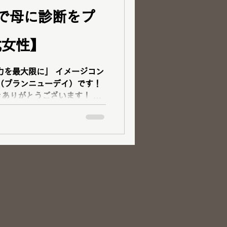
で母に診断をプ
代女性】
力を最大限に」 イメージコン
day（ブランニューデイ）です！
ありがとうございます！ パ
ファッションカラー４８タイ
ァッションアナリスト...