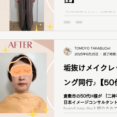
顔タイプ診断
ショッピング同行
ワードローブ診断
「2年前別のサロンで診断
良いかわからない」と ラピス認定16タイプパーソナルカ
ラー診断・12分類骨格診断
ファッションカラー48タイプ診断
コスメ提案
プレ
ー診断をご依頼くださいました！ ブログ掲載
りがとうございます！ 以前別のサロンで骨格ナチュラル
と診断され、 オーバーサイズや長いものを試されたそう
TOMOYO TAKABUCHI
ですが、似合っているのか疑問
2025年6月25日
読了時間:
果：質感とラインの特徴は
ウェーブは重心を上げる方が
垢抜けメイクレ
ライトサマー ブルベ夏 2ndライトスプリング イエベ
春 骨格 ザ・ウェーブ 顔タイプ ソフトエレガント（や
ング同行♪【50
や直線寄り） 「今までしっ
てスッキリしました！ もともとウェーブの柔らかい素材
が好きですしソフトエレガ
倉敷市の50代H様が 「二神弓子さんのYouTubeで、 全
信を持って好きなものが着
日本イメージコンサルタント認証サ
笑顔でおっしゃってください
brand new dayと紹
知る」には資格保有のプロ
ラピス認定16タイプパーソ