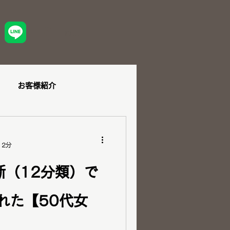
ログイン
お客様紹介
ュー
12分
ショッピング同行
断（12分類）で
れた【50代女
ダル
ペア診断