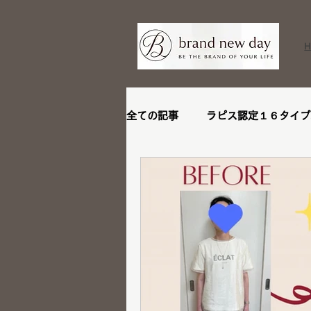
全ての記事
ラピス認定１６タイプ
ビフォーアフター
リピータ
ステージアップブランディング講
メイクレッスン
トータル診