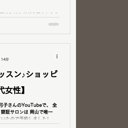
コスメ紹介
ご予約方法
を受けたけれどどう活かしたら
・顔タイプ診断・ベストカラ
ゼント
もご快諾あ
だったそうです。 診断結
 14分
なんと「ウェーブ」でした。
スタイルアップします！ 1st
ッスン♪ショッピ
代女性】
くりこなかった理由がわかっ
ントも好きなのでこれから自
れるのが嬉しいです＾＾」と
ロンは 岡山で唯一
ました＾＾ 「似合うものを
介されていたので予約しました」と
診断が受けられるサロンで
ナルカラー診断・12分類骨格