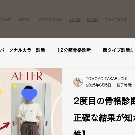
VOICE​
BLOG​​
HOME
MENU
PROGRAM
CONTACT
パーソナルカラー診断
12分類骨格診断
顔タイプ診断®️
ー様
お客様の感想
口コミ
レビュー
人気メニ
TOMOYO TAKABUCHI
2025年8月5日
読了時間: 
座
1DAY垢抜けプレミアムトータル診断・メイクレッスン・
2度目の骨格診
正確な結果が知
断
パーソナルカラー診断
パーソナルカラー
ブライ
性】