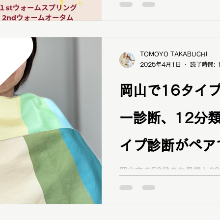
1300名以上の実績から導
診断・顔タイプ診断・ベス
り、 さらにショッピング同行、メイクレッスンもご依頼
くださいました！ ブログ掲載もご快諾ありがとうござい
ます！ 1stウォームスプリング （イエベ春） 2ndウォ
ームオータム （イエベ秋） 骨格 ラフウェーブ
TOMOYO TAKABUCHI
2025年4月1日
読了時間: 
イプ フレッシュ（ソフエレ寄り） メイク
鏡を見て 「別人みたい！」 「塗り方でこんなに変わるん
岡山で16タイ
ですね！ 「色々なコスメの種類があって楽しかった」と
H様＾＾ 使用したコスメ 三井アウトレットパーク倉敷で
同行ショッピング トータル診断の結果を基に洋服の選び
ー診断、12分
方をパーソナルコンサルティング！ トッ
ス、サンダル、アクセサリ
イプ診断がペア
ら【50代母2
岡山市の50代のお母様と20代
うものがわからなくなり買
い物を減らしたい。自分に
りたい」 「楽しく服選びができるようになりたい」 「服
選びが楽になると思って」 と16タイプパーソナルカラー