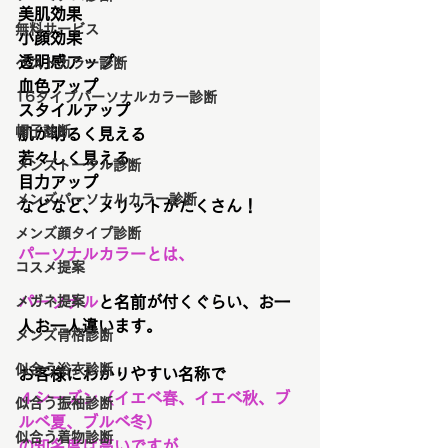
美肌効果
無料サービス
小顔効果
透明感アップ
ベストカラー診断
血色アップ
16タイプパーソナルカラー診断
スタイルアップ
帽子診断
肌が明るく見える
若々しく見える
メンズトータル診断
目力アップ
メンズパーソナルカラー診断
などなど、メリットがたくさん！
メンズ顔タイプ診断
パーソナルカラーとは、
コスメ提案
メガネ提案
パーソナル
と名前が付くぐらい、お一
人お一人違います。
メンズ骨格診断
似合う浴衣診断
お客様にわかりやすい名称で
４シーズン（イエベ春、イエベ秋、ブ
似合う振袖診断
ルベ夏、ブルベ冬）
似合う着物診断
の知名度は高いですが、