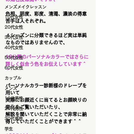
メンズメイクレッスン
色相、明度、彩度、清濁、濃淡の得意
10代女性
苦手は人それぞれ。
20代女性
４シーズンに分類できるほど実は単純
30代女性
なものではありませんので、
40代女性
16分類のパーソナルカラーではさらに
50代女性
詳しく似合う色をお伝えしています＾
60代女性
＾
カップル
パーソナルカラー診断様のドレープを
メンズ
用いて
10代男性
実際にお顔近くに当てるとお顔映りの
変化をご覧いただいたり、
20代男性
解説を聞いていただくことで非常に納
30代男性
得していただくことができます＾＾
学生