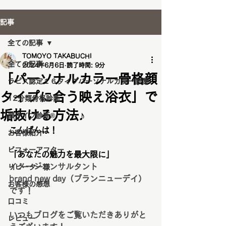
記事
全ての記事
TOMOYO TAKABUCHI
全ての記事
2024年6月6日
読了時間: 9分
「パーソナルカラー骨格顔
ラピス認定１６タイプパーソナルカラー診断
タイプに合う映え浴衣」で
12分類骨格診断
垢抜ける方法♪
顔タイプ診断®️
こんばんは！
お客様紹介
ビフォーアフター
「あなたの魅力を最大限に」
イメージコンサルタント
リピーター様
brand new day（ブランニューデイ）
お客様の感想
です！
口コミ
いつもブログをご覧いただきありがと
レビュー