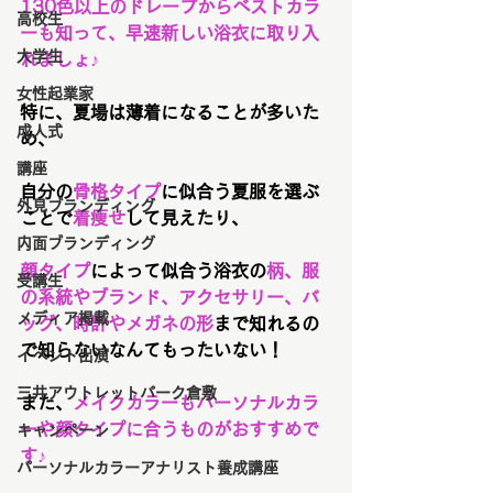
130色以上のドレープからベストカラ
高校生
ーも知って、早速新しい浴衣に取り入
大学生
れましょ♪
女性起業家
特に、夏場は薄着になることが多いた
成人式
め、
講座
自分の
骨格タイプ
に似合う夏服を選ぶ
外見ブランディング
ことで
着痩せ
して見えたり、
内面ブランディング
顔タイプ
によって似合う浴衣の
柄、服
受講生
の系統やブランド、アクセサリー、バ
メディア掲載
ッグ、時計やメガネの形
まで知れるの
で知らないなんてもったいない！
イベント出演
三井アウトレットパーク倉敷
また、
メイクカラーもパーソナルカラ
ーや顔タイプに合うものがおすすめで
キャンペーン
す♪
パーソナルカラーアナリスト養成講座