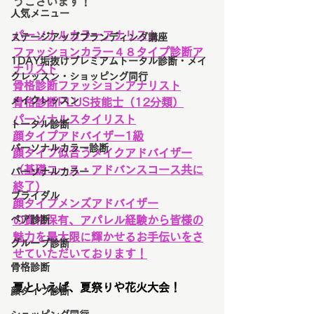
うございます！
人気メニュー
パーソナルカラーアナリスト
ステージアップブランディング講座
ファッションカラー４８タイプ診断ア
1DAY垢抜けプレミアムトータル診断・メイ
ナリスト
クレッスン・ショッピング同行
骨格診断ファッションアナリスト
メイクレッスン
骨格診断PLUS技能士（12分類）
パーソナルスタイリスト
トータル診断
顔タイプアドバイザー1級
パーソナルカラー診断
顔タイプ似合うメイクアドバイザー
（基礎コース・アドバンスコース共に
パーソナルカラー
終了）
ブライダル
顔タイプメンズアドバイザー
ペア診断
の資格保有、アパレル経験から皆様の
魅力を最大限に輝かせるお手伝いをさ
グループ診断
せていただいております！
骨格診断
夏といえば、夏祭りや花火大会！
顔タイプ診断