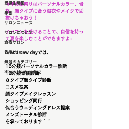
受講生募集
今年の夏祭りはパーソナルカラー、骨
格、顔タイプに合う浴衣やメイクで垢
学割
抜けちゃおう！
サロンニュース
イメコンを受けることで、自信を持っ
サロンについて
て夏を楽しむことができますよ♪
倉敷サロン
香川サロン
brand new dayでは、
無題のカテゴリー
16分類パーソナルカラー診断
Stage Up Branding
12分類骨格診断
８タイプ顔タイプ診断
コスメ提案
顔タイプメイクレッスン
ショッピング同行
似合うウェディングドレス提案
メンズトータル診断
を承っております＾＾