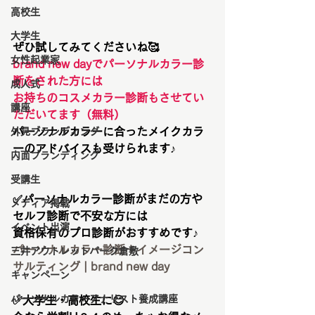
高校生
大学生
ぜひ試してみてくださいね🥰
女性起業家
brand new dayでパーソナルカラー診
断をされた方には
成人式
お持ちのコスメカラー診断もさせてい
講座
ただいてます（無料）
パーソナルカラーに合ったメイクカラ
外見ブランディング
ーのアドバイスも受けられます♪
内面ブランディング
受講生
✅パーソナルカラー診断がまだの方や
メディア掲載
セルフ診断で不安な方には
イベント出演
資格保有のプロ診断がおすすめです♪
パーソナルカラー診断＋イメージコン
三井アウトレットパーク倉敷
サルティング | brand new day
キャンペーン
パーソナルカラーアナリスト養成講座
✅大学生・高校生に😊