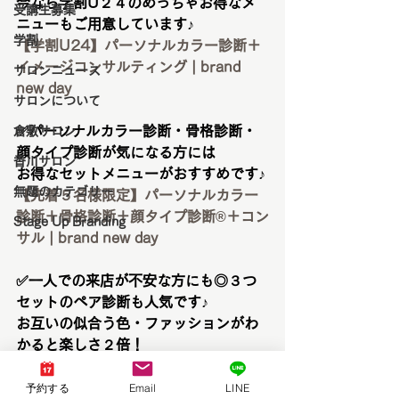
今なら学割U２４のめっちゃお得なメ
受講生募集
ニューもご用意しています♪
学割
【学割U24】パーソナルカラー診断＋
イメージコンサルティング | brand 
サロンニュース
new day
サロンについて
✅パーソナルカラー診断・骨格診断・
倉敷サロン
顔タイプ診断が気になる方には
香川サロン
お得なセットメニューがおすすめです♪
無題のカテゴリー
【先着５名様限定】パーソナルカラー
診断＋骨格診断＋顔タイプ診断®︎＋コン
Stage Up Branding
サル | brand new day
✅一人での来店が不安な方にも◎３つ
セットのペア診断も人気です♪
お互いの似合う色・ファッションがわ
かると楽しさ２倍！
【人気No.1】ペアでパーソナルカラー
診断＋骨格診断＋顔タイプ診断®︎＋コン
予約する
Email
LINE