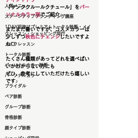
人気メニュー
「サンククルールクチュール」を
パー
ソナルカラー別
でご紹介♪
ステージアップブランディング講座
1DAY垢抜けプレミアムトータル診断・メイ
まだまだ暑いですが、コスメカラーは
クレッスン・ショッピング同行
少しずつ
秋色にチェンジ
したいですよ
ね♡
メイクレッスン
トータル診断
たくさん種類があってどれを選べばい
パーソナルカラー診断
いかわからない方にも
ぜひ、参考にしていただけたら嬉しい
パーソナルカラー
です♪
ブライダル
ペア診断
グループ診断
骨格診断
顔タイプ診断