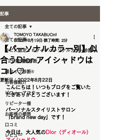
記事
全ての記事
TOMOYO TAKABUCHI
全ての記事
2022年8月19日
読了時間: 2分
【パーソナルカラー別】似
ラピス認定１６タイプパーソナルカラー診断
合うDior アイシャドウは
12分類骨格診断
コレ♡
顔タイプ診断®️
更新日：
2022年8月22日
お客様紹介
こんにちは！いつもブログをご覧いた
ビフォーアフター
だきありがとうございます！
リピーター様
パーソナルスタイリストサロン
お客様の感想
「brand new day」です！
口コミ
今日は、大人気の
Dior（ディオール）
レビュー
アイシャドウ　