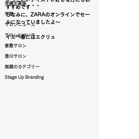
受講生募集
すすめです＾＾
学割
ちなみに、ZARAのオンラインでセー
ルになっていましたよ〜
サロンニュース
サロンについて
イエベ春にはエクリュ
倉敷サロン
香川サロン
無題のカテゴリー
Stage Up Branding