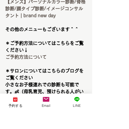
【メンズ】パーソナルカラー診断/骨格
診断/顔タイプ診断/イメージコンサル
タント | brand new day
その他のメニューもございます＾＾
＊ご予約方法についてはこちらをご覧
ください↓
ご予約方法について
＊サロンについてはこちらのブログを
ご覧ください
小さなお子様連れでの診断も可能で
す。👶（母乳育児、預けられる人がい
ない方）
brand new dayってどんなサロン？
予約する
Email
LINE
※顔タイプメイクレッスン、ショッピ
ング同行は