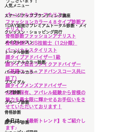
うございます！
人気メニュー
パーソナルカラーアナリスト
ステージアップブランディング講座
ファッションカラー４８タイプ診断ア
1DAY垢抜けプレミアムトータル診断・メイ
ナリスト
クレッスン・ショッピング同行
骨格診断ファッションアナリスト
メイクレッスン
骨格診断PLUS技能士（12分類）
パーソナルスタイリスト
トータル診断
顔タイプアドバイザー1級
パーソナルカラー診断
顔タイプ似合うメイクアドバイザー
（基礎コース・アドバンスコース共に
パーソナルカラー
終了）
ブライダル
顔タイプメンズアドバイザー
ペア診断
の資格保有、アパレル経験から皆様の
魅力を最大限に輝かせるお手伝いをさ
グループ診断
せていただいております！
骨格診断
今日は、
【最新トレンド】をご紹介し
顔タイプ診断
ます♪