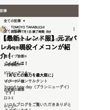
記事
全ての記事
TOMOYO TAKABUCHI
全ての記事
2024年7月1日
読了時間: 8分
【最新トレンド服】元アパ
ラピス認定１６タイプパーソナルカラー診断
レル、現役イメコンが紹
12分類骨格診断
介！
顔タイプ診断®️
こんばんは！
お客様紹介
ビフォーアフター
「あなたの魅力を最大限に」
イメージコンサルタント
リピーター様
brand new day（ブランニューデイ）
お客様の感想
です！
口コミ
いつもブログをご覧いただきありがと
レビュー