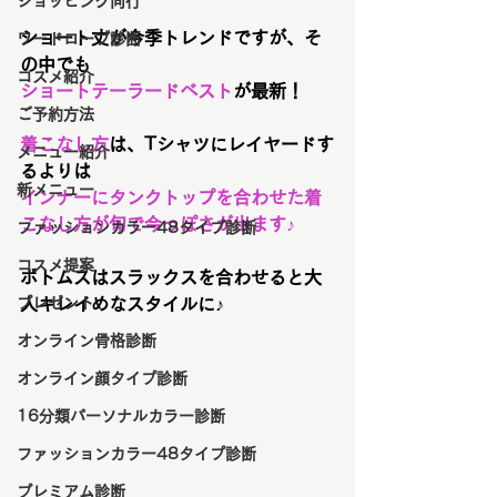
ショッピング同行
ショート丈が今季トレンドですが、そ
ワードローブ診断
の中でも
コスメ紹介
ショートテーラードベスト
が最新！
ご予約方法
着こなし方
は、Tシャツにレイヤードす
メニュー紹介
るよりは
新メニュー
インナーにタンクトップを合わせた着
こなし方が旬で今っぽさが出ます♪
ファッションカラー48タイプ診断
コスメ提案
ボトムスはスラックスを合わせると大
プレゼント
人キレイめなスタイルに♪
オンライン骨格診断
オンライン顔タイプ診断
16分類パーソナルカラー診断
ファッションカラー48タイプ診断
プレミアム診断