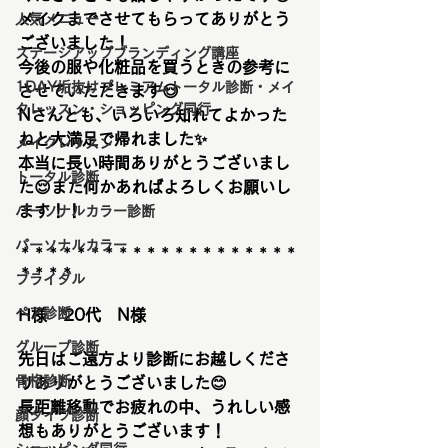
メイクまでさせてもらってありがとう
人気メニュー
ございました！
ステージアップブランディング講座
今後の服や化粧品を買うときの参考に
1DAY垢抜けプレミアムトータル診断・メイ
させていただきます
😌
クレッスン・ショッピング同行
Nさんとも、いろいろ知れてよかった
ねと大満足で帰れました
✨
メイクレッスン
本当に長い時間ありがとうございまし
トータル診断
た😌また何かあればよろしくお願いし
ます！！
パーソナルカラー診断
パーソナルカラー
＊＊＊＊＊＊＊＊＊＊＊＊＊＊＊＊＊＊＊＊
＊＊＊＊
ブライダル
ペア診断
H様　20代　N様　
グループ診断
先日はご遠方より診断にお越しくださ
骨格診断
りありがとうございました😊
長距離移動でお疲れの中、うれしい感
顔タイプ診断
想もありがとうございます！