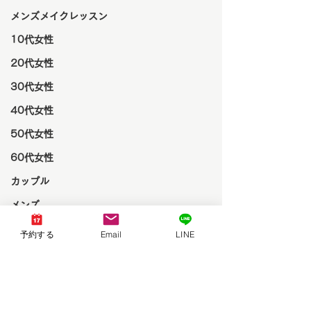
メンズメイクレッスン
10代女性
20代女性
30代女性
40代女性
50代女性
60代女性
カップル
メンズ
顔タイプ診断倉敷
骨格診断岡山
10代男性
パーソナルカラー診断岡山
顔タイプ診断岡山
予約する
Email
LINE
骨格診断倉敷
パーソナルカラー診断倉敷
イエベ秋
20代男性
ペア診断
パーソナルカラー診断
イエベ
骨格診断
30代男性
顔タイプ診断
ブルベ
レビュー
パーソナルカラー
お客様の声
感想
オータム
イエローベース
学生
ブルーベース