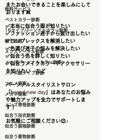
またお会いできることを楽しみにして
無料サービス
おります💓
ベストカラー診断
✅本当に似合う服が知りたい
16タイプパーソナルカラー診断
✅ファッション迷子から抜け出したい
✅コンプレックスを解消したい
帽子診断
✅色選び迷子の悩みを解決したい
メンズトータル診断
✅似合う色を詳しく知りたい
メンズパーソナルカラー診断
✅似合うメイクカラーやアクセサリー
を知りたい　など
メンズ顔タイプ診断
コスメ提案
パーソナルスタイリストサロン
「
brand new day
」はあなたのお悩み
メガネ提案
や魅力アップを全力でサポートしま
メンズ骨格診断
す！
似合う浴衣診断
お気軽にご相談ください😊♪
似合う振袖診断
似合う着物診断