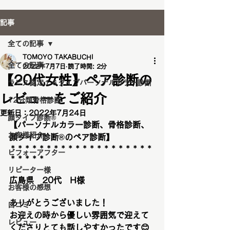
記事
全ての記事
TOMOYO TAKABUCHI
全ての記事
2022年7月7日
読了時間: 2分
【20代女性】ペア診断の
ラピス認定１６タイプパーソナルカラー診断
レビューをご紹介
12分類骨格診断
更新日：
2022年7月24日
顔タイプ診断®️
【パーソナルカラー診断、骨格診断、
お客様紹介
顔タイプ診断®︎のペア診断】
＊＊＊＊＊＊＊＊＊＊＊＊＊＊＊＊＊＊＊＊
ビフォーアフター
＊＊＊＊＊
リピーター様
広島県　20代　H様
お客様の感想
ありがとうございました！
口コミ
お迎えの時から優しい雰囲気で迎えて
レビュー
くださりとても話しやすかったです
😊