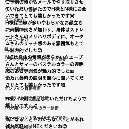
ショッピング同行
ご予約の時からメールでやり取りさせ
ていただいていたのでH様とN様にお会
ワードローブ診断
いできてとても嬉しかったです💓
コスメ紹介
H様は曲線が多いやわらかなお顔立ち
に人柄の良さが加わり、身体はストレ
ご予約方法
ートさんのメリハリボディに、オータ
メニュー紹介
ムさんのリッチ感のある雰囲気もとて
新メニュー
も魅力的でした
🥰
N様は身体の質感が柔らかいウエーブ
ファッションカラー48タイプ診断
さんとサマーのパステルカラーの透明
コスメ提案
感のある雰囲気が魅力的でした🎀
また、資料の説明を熱心に聞いてくだ
プレゼント
さりとても嬉しかったです
🥰
オンライン骨格診断
オンライン顔タイプ診断
H様、N様に満足していただけたようで
嬉しいです
☺️💕
16分類パーソナルカラー診断
ファッションカラー48タイプ診断
気になることやわからないことがあれ
ばお気軽にLINEくださいね😊
プレミアム診断