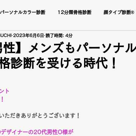
パーソナルカラー診断
12分類骨格診断
顔タイプ診断®️
UCHI
2023年6月6日
読了時間: 4分
ー様
お客様の感想
口コミ
レビュー
人気メニ
男性】メンズもパーソナ
格診断を受ける時代！
座
1DAY垢抜けプレミアムトータル診断・メイクレッスン・
断
パーソナルカラー診断
パーソナルカラー
ブライ
ント
す！
顔タイプ診断
ショッピング同行
ワードローブ診断
いただきありがとうございます！
Dデザイナーの20代男性O様が
ファッションカラー48タイプ診断
コスメ提案
プレ