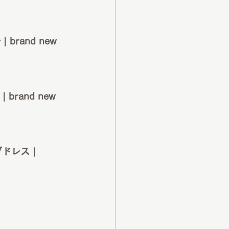
rand new 
and new 
レス | 