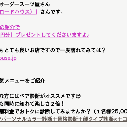
オーダースーツ屋さん
E（ロードハウス）
」
さんです。
からの紹介で
0円分」プレゼントしてくださいますよ♪
もとても良いお店ですので一度訪れてみては？
ouse.jp
ay 人気メニューをご紹介
な方にはペア診断がオススメです
😊
も同時に知れて楽しさ２倍！
割料金でおトクに診断してみませんか？（１名様25,00
でパーソナルカラー診断＋骨格診断＋顔タイプ診断®︎＋コン