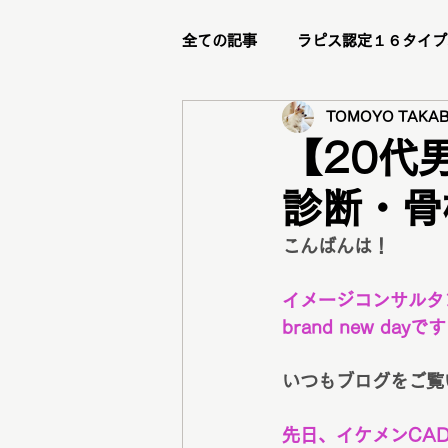
全ての記事
ラピス認定１６タイプ
TOMOYO TAKAB
ビフォーアフター
リピータ
【20代
診断・骨
ステージアップブランディング講
こんばんは！
メイクレッスン
トータル診
イメージコンサルタ
brand new dayで
グループ診断
骨格診断
いつもブログをご覧
先日、イケメンCA
メニュー紹介
新メニュー