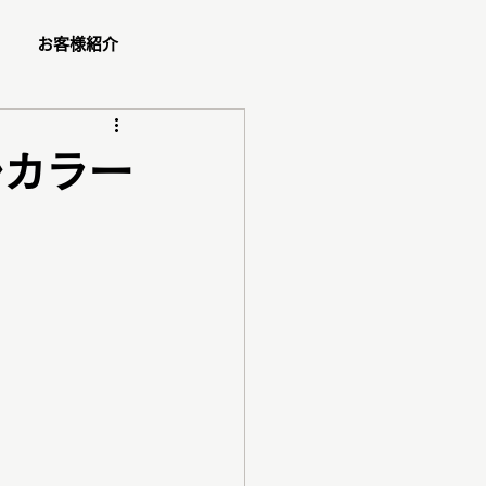
お客様紹介
ュー
ルカラー
ショッピング同行
ダル
ペア診断
コスメ紹介
ご予約方法
ゼント