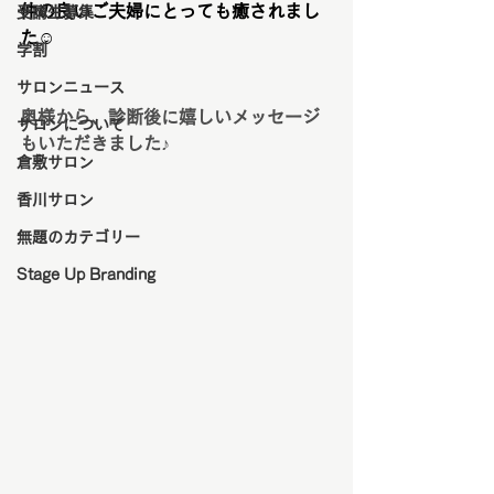
仲の良いご夫婦にとっても癒されまし
受講生募集
た☺️
学割
サロンニュース
奥様から、診断後に嬉しいメッセージ
サロンについて
もいただきました♪
倉敷サロン
香川サロン
無題のカテゴリー
Stage Up Branding