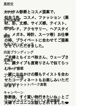
高校生
トータル診断とコスメ提案で、
大学生
似合う色、コスメ、ファッション（素
女性起業家
材、形、丈感、サイズ感、テイスト、
成人式
ブランド、アクセサリー、ヘアスタイ
ル、メガネ、時計、スーツ等）お仕事
講座
の時、プライベートに合わせてご提案
外見ブランディング
させていただきました。
内面ブランディング
ご夫婦ともイエベ秋さん、ウェーブさ
受講生
ん、顔タイプも直寄りさんで似てらっ
メディア掲載
しゃって
一緒にお出かけの際もテイストを合わ
イベント出演
せたコーディネートもお楽しみいただ
三井アウトレットパーク倉敷
けます！
キャンペーン
診断後、すぐ買い物行きたいね☺️とご
パーソナルカラーアナリスト養成講座
夫婦でニコニコお話しされてました❤️