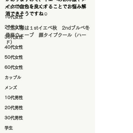
イクで血色を良くすることでお悩み解
メンズメイクレッスン
消できそうですね☺️
10代女性
20代女性
ご主人様は１stイエベ秋　2ndブルベ冬
骨格ウェーブ　顔タイプクール（ハー
30代女性
ド）
40代女性
50代女性
60代女性
カップル
メンズ
10代男性
20代男性
30代男性
学生