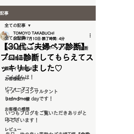
記事
全ての記事
TOMOYO TAKABUCHI
全ての記事
2023年7月10日
読了時間: 4分
【30代ご夫婦ペア診断】
ラピス認定１６タイプパーソナルカラー診断
プロに診断してもらえてス
12分類骨格診断
ッキリしました♡
顔タイプ診断®️
こんばんは！
お客様紹介
ビフォーアフター
イメージコンサルタント
brand new dayです！
リピーター様
お客様の感想
いつもブログをご覧いただきありがと
口コミ
うございます！
レビュー