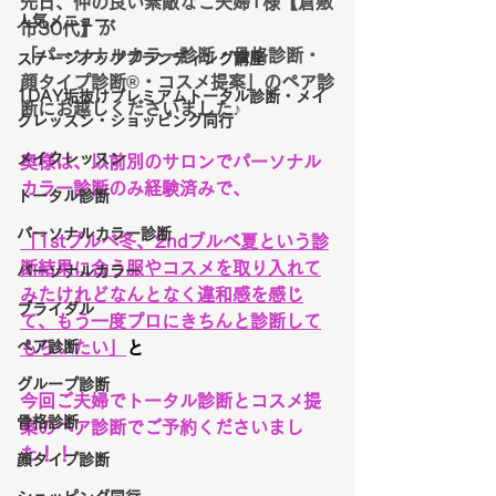
先日、仲の良い素敵なご夫婦T様【倉敷
人気メニュー
市30代】が
「パーソナルカラー診断・骨格診断・
ステージアップブランディング講座
顔タイプ診断®︎・コスメ提案」のペア診
1DAY垢抜けプレミアムトータル診断・メイ
断にお越しくださいました♪
クレッスン・ショッピング同行
メイクレッスン
奥様は、以前別のサロンでパーソナル
カラー診断のみ経験済みで、
トータル診断
パーソナルカラー診断
「1stブルベ冬、2ndブルベ夏という診
断結果に合う服やコスメを取り入れて
パーソナルカラー
みたけれどなんとなく違和感を感じ
ブライダル
て、もう一度プロにきちんと診断して
ペア診断
もらいたい」
と
グループ診断
今回ご夫婦でトータル診断とコスメ提
骨格診断
案のペア診断でご予約くださいまし
た！！
顔タイプ診断