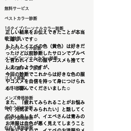
無料サービス
ベストカラー診断
16タイプパーソナルカラー診断
正しい結果をお伝えできたことが本当
帽子診断
に嬉しいです☺️
もともとイエベの色（黄色）は好きだ
メンズトータル診断
ったけど以前診断したサロンでブルベ
メンズパーソナルカラー診断
と言われイエベの服やコスメも捨てて
しまったようですが、
メンズ顔タイプ診断
今回の診断でこれからは好きな色の服
コスメ提案
やコスメを自信を持って身につけられ
メガネ提案
る！と喜んでくださいました☺️
メンズ骨格診断
また、「疲れてみられることがお悩み
似合う浴衣診断
で、元気よくみられたい」と話してく
ださいましたが、イエベさんは青みの
似合う振袖診断
お洋服は血色が悪く見えてしまうこと
似合う着物診断
がありますので、イエベのお洋服やメ