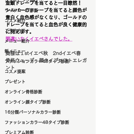
ショッピング同行
金銀ドレープを当てると一目瞭然！
シルバーのドレープを当てると顔色が
ワードローブ診断
青白く血色感がなくなり、ゴールドの
コスメ紹介
ドレープを当てると血色が良く健康的
ご予約方法
に見えます。
間違いなくイエベさんでした。
メニュー紹介
新メニュー
奥様は１stイエベ秋　2ndイエベ春
骨格ウェーブ　顔タイプソフトエレガ
ファッションカラー48タイプ診断
ント
コスメ提案
プレゼント
オンライン骨格診断
オンライン顔タイプ診断
16分類パーソナルカラー診断
ファッションカラー48タイプ診断
プレミアム診断