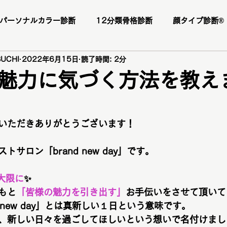
パーソナルカラー診断
12分類骨格診断
顔タイプ診断®️
UCHI
2022年6月15日
読了時間: 2分
ー様
お客様の感想
口コミ
レビュー
人気メニ
魅力に気づく方法を教え
日
座
1DAY垢抜けプレミアムトータル診断・メイクレッスン・
いただきありがとうございます！
断
パーソナルカラー診断
パーソナルカラー
ブライ
サロン「brand new day」です。
大限に
✨
顔タイプ診断
ショッピング同行
ワードローブ診断
もと
「皆様の魅力を引き出す」
お手伝いをさせて頂いて
 new day」とは真新しい１日という意味です。
、新しい日々を過ごしてほしいという想いで名付けまし
ファッションカラー48タイプ診断
コスメ提案
プレ