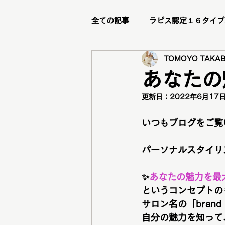
全ての記事
ラピス認定１６タイプ
TOMOYO TAKAB
ビフォーアフター
リピータ
あなたの
更新日：
2022年6月17
ステージアップブランディング講
いつもブログをご覧
メイクレッスン
トータル診
パーソナルスタイリスト
✨
あなたの魅力を最
グループ診断
骨格診断
というコンセプトの
サロン名の「brand
自分の魅力を知って
メニュー紹介
新メニュー