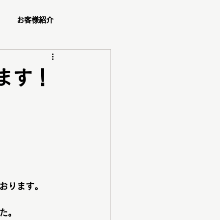
お客様紹介
ュー
ます！
ショッピング同行
ダル
ペア診断
コスメ紹介
ご予約方法
おります。
た。
ゼント