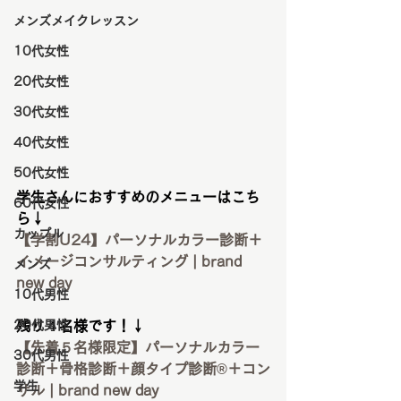
メンズメイクレッスン
10代女性
20代女性
30代女性
40代女性
50代女性
学生さんにおすすめのメニューはこち
60代女性
ら↓
カップル
【学割U24】パーソナルカラー診断＋
イメージコンサルティング | brand 
メンズ
new day
10代男性
20代男性
残り４名様です！↓
【先着５名様限定】パーソナルカラー
30代男性
診断＋骨格診断＋顔タイプ診断®︎＋コン
学生
サル | brand new day