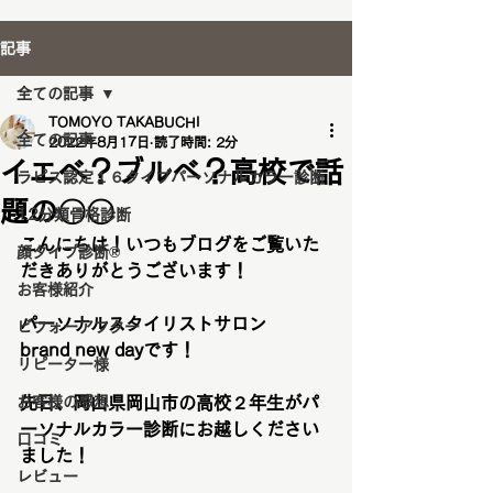
記事
全ての記事
TOMOYO TAKABUCHI
全ての記事
2022年8月17日
読了時間: 2分
イエベ？ブルベ？高校で話
ラピス認定１６タイプパーソナルカラー診断
題の〇〇
12分類骨格診断
こんにちは！いつもブログをご覧いた
顔タイプ診断®️
だきありがとうございます！
お客様紹介
パーソナルスタイリストサロン
ビフォーアフター
brand new dayです！
リピーター様
お客様の感想
先日、岡山県岡山市の高校２年生がパ
ーソナルカラー診断にお越しください
口コミ
ました！
レビュー