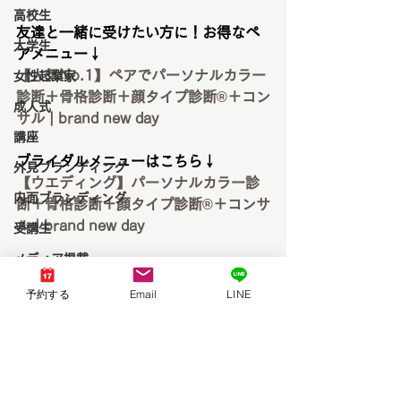
高校生
友達と一緒に受けたい方に！お得なペ
大学生
アメニュー↓
【人気No.1】ペアでパーソナルカラー
女性起業家
診断＋骨格診断＋顔タイプ診断®︎＋コン
成人式
サル | brand new day
講座
ブライダルメニューはこちら↓
外見ブランディング
【ウエディング】パーソナルカラー診
内面ブランディング
断＋骨格診断＋顔タイプ診断®︎＋コンサ
ル | brand new day
受講生
メディア掲載
その他のメニューはこちらから↓
イベント出演
https://www.brandnewday-
予約する
Email
LINE
official.com/
三井アウトレットパーク倉敷
パーソナルカラー診断岡山
パーソナルカラー診断倉敷
キャンペーン
イメージコンサルタント岡山
パーソナルカラーアナリスト養成講座
イメージコンサルタント倉敷