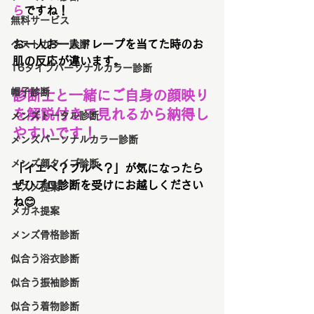
ら
ですね！
無料サービス
お一人お一人ドレープを当てた時のお
ベストカラー診断
肌の反応が違います。
16タイプパーソナルカラー診断
帽子診断
診断士と一緒にご自身の顔映り
を解説付きで見れるから納得し
メンズトータル診断
やすいです！
メンズパーソナルカラー診断
メンズ顔タイプ診断
「イエベ？ブルベ？」が気になったら
ぜひプロ診断を受けにお越しください
コスメ提案
ね😊
メガネ提案
メンズ骨格診断
似合う浴衣診断
似合う振袖診断
似合う着物診断