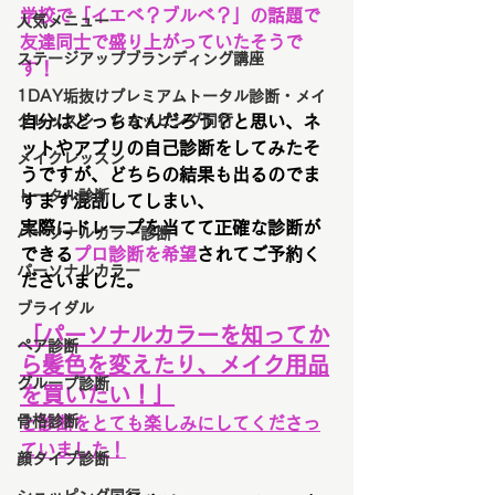
学校で「イエベ？ブルベ？」の話題で
人気メニュー
友達同士で盛り上がっていたそうで
ステージアップブランディング講座
す！
1DAY垢抜けプレミアムトータル診断・メイ
クレッスン・ショッピング同行
自分はどっちなんだろう？と思い、ネ
ットやアプリの自己診断をしてみたそ
メイクレッスン
うですが、どちらの結果も出るのでま
トータル診断
すます混乱してしまい、
実際にドレープを当てて正確な診断が
パーソナルカラー診断
できる
プロ診断を希望
されてご予約く
パーソナルカラー
ださいました。
ブライダル
「パーソナルカラーを知ってか
ペア診断
ら髪色を変えたり、メイク用品
グループ診断
を買いたい！」
骨格診断
と診断をとても楽しみにしてくださっ
ていました！
顔タイプ診断