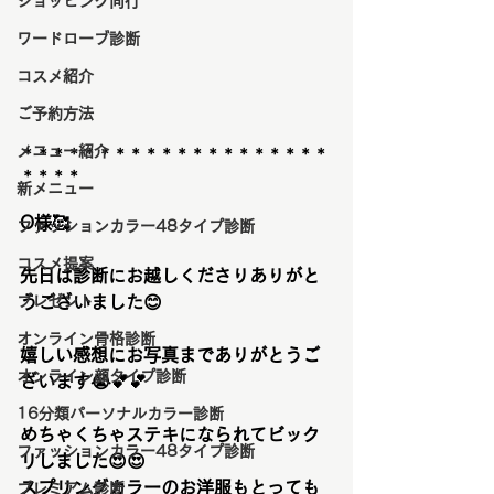
ショッピング同行
ワードローブ診断
コスメ紹介
ご予約方法
メニュー紹介
＊＊＊＊＊＊＊＊＊＊＊＊＊＊＊＊＊＊＊＊
＊＊＊＊
新メニュー
O様
🥰
ファッションカラー48タイプ診断
コスメ提案
先日は診断にお越しくださりありがと
プレゼント
うございました😊
オンライン骨格診断
嬉しい感想にお写真までありがとうご
オンライン顔タイプ診断
ざいます
😭💕💕
16分類パーソナルカラー診断
めちゃくちゃステキになられてビック
ファッションカラー48タイプ診断
リしました
😍😍
スプリングカラーのお洋服もとっても
プレミアム診断