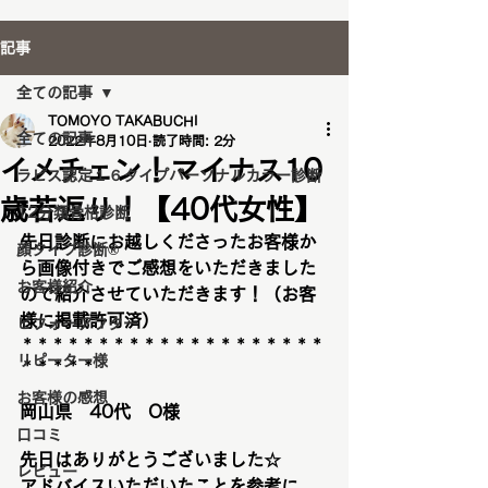
記事
全ての記事
TOMOYO TAKABUCHI
全ての記事
2022年8月10日
読了時間: 2分
イメチェン！マイナス10
ラピス認定１６タイプパーソナルカラー診断
歳若返り！【40代女性】
12分類骨格診断
先日診断にお越しくださったお客様か
顔タイプ診断®️
ら画像付きでご感想をいただきました
お客様紹介
ので紹介させていただきます！（お客
様に掲載許可済）
ビフォーアフター
＊＊＊＊＊＊＊＊＊＊＊＊＊＊＊＊＊＊＊＊
リピーター様
＊＊＊＊＊
お客様の感想
岡山県　40代　O様
口コミ
先日はありがとうございました
☆
レビュー
アドバイスいただいたことを参考に、