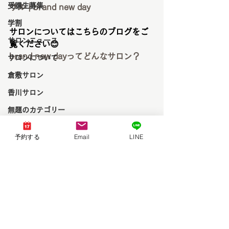
受講生募集
サル | brand new day
学割
サロンについてはこちらのブログをご
サロンニュース
覧ください😊
brand new dayってどんなサロン？
サロンについて
倉敷サロン
香川サロン
無題のカテゴリー
Stage Up Branding
予約する
Email
LINE