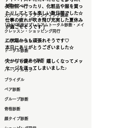
人気メニュー
美容院へ行ったり、化粧品や服を買っ
たりしてとても楽しい数日間でした
☆
ステージアップブランディング講座
仕事の疲れが吹き飛び充実した夏休み
1DAY垢抜けプレミアムトータル診断・メイ
が過ごせそうです！
クレッスン・ショッピング同行
二学期からも頑張れそうです♡
メイクレッスン
本日にありがとうございました
☆
トータル診断
パーソナルカラー診断
夫からも褒められ、嬉しくなってメッ
セージを送ってしまいました♪
パーソナルカラー
ブライダル
ペア診断
グループ診断
骨格診断
顔タイプ診断