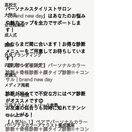
高校生
パーソナルスタイリストサロン
大学生
「
brand new day
」はあなたのお悩み
や魅力アップを全力でサポートしま
女性起業家
す！
成人式
今ならまだ間に合います！お得な診断
講座
メニューをご用意してお待ちしていま
外見ブランディング
す！
内面ブランディング
【先着５名様限定】パーソナルカラー
診断＋骨格診断＋顔タイプ診断®︎＋コン
受講生
サル | brand new day
メディア掲載
診断が初めてで不安な方にはペア診断
イベント出演
がオススメです😊
三井アウトレットパーク倉敷
お友達の似合うも同時に知れてテンシ
ョン上がる！
キャンペーン
【人気No.1】ペアでパーソナルカラー
パーソナルカラーアナリスト養成講座
診断＋骨格診断＋顔タイプ診断®︎＋コン