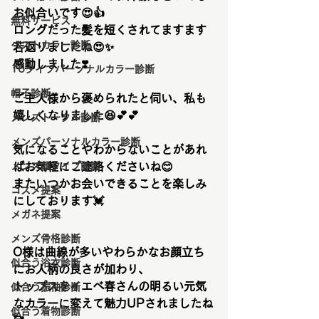
お似合いです
😍👍
無料サービス
ロングだった髪を短くされてますます
ベストカラー診断
若返りましたね
😍✨
感動しました
❣️
16タイプパーソナルカラー診断
帽子診断
ご主人様から褒められたと伺い、私も
嬉しくなりました
😆💕💕
メンズトータル診断
メンズパーソナルカラー診断
気になることやわからないことがあれ
メンズ顔タイプ診断
ばお気軽にご連絡くださいね😊
またいつかお会いできることを楽しみ
コスメ提案
にしております💓
メガネ提案
メンズ骨格診断
O様は曲線が多いやわらかなお顔立ち
似合う浴衣診断
にお人柄の良さが加わり、
トップスをイエベ春さんの明るい元気
似合う振袖診断
なカラーに変えて魅力UPされましたね
似合う着物診断