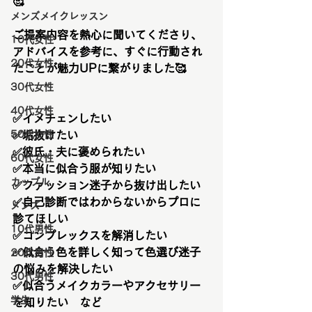
🥰
メンズメイクレッスン
ご提案内容を熱心に聞いてくださり、
10代女性
アドバイスを参考に、すぐに行動され
20代女性
たことが魅力UPに繋がりました
🥰
30代女性
40代女性
✅イメチェンしたい
50代女性
✅垢抜けたい
✅彼氏・夫に褒められたい
60代女性
✅本当に似合う服が知りたい
カップル
✅ファッション迷子から抜け出したい
✅自己診断ではわからないからプロに
メンズ
診てほしい
10代男性
✅コンプレックスを解消したい
✅似合う色を詳しく知って色選び迷子
20代男性
の悩みを解決したい
30代男性
✅似合うメイクカラーやアクセサリー
学生
を知りたい　など