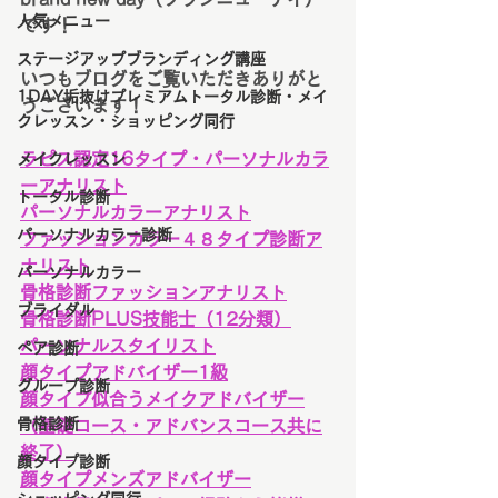
人気メニュー
です！
ステージアップブランディング講座
いつもブログをご覧いただきありがと
1DAY垢抜けプレミアムトータル診断・メイ
うございます！
クレッスン・ショッピング同行
ラピス認定16タイプ・パーソナルカラ
メイクレッスン
ーアナリスト
トータル診断
パーソナルカラーアナリスト
パーソナルカラー診断
ファッションカラー４８タイプ診断ア
ナリスト
パーソナルカラー
骨格診断ファッションアナリスト
ブライダル
骨格診断PLUS技能士（12分類）
パーソナルスタイリスト
ペア診断
顔タイプアドバイザー1級
グループ診断
顔タイプ似合うメイクアドバイザー
骨格診断
（基礎コース・アドバンスコース共に
終了）
顔タイプ診断
顔タイプメンズアドバイザー