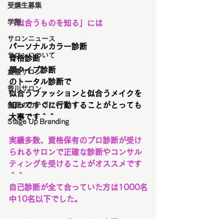
受講生募集
学割
「似合うものを知る」には
サロンニュース
パーソナルカラー診断
サロンについて
骨格診断
顔タイプ診断
倉敷サロン
のトータル診断で
香川サロン
似合うファッションと似合うメイクを
知ってすぐに行動することがとっても
無題のカテゴリー
大事です＾＾
Stage Up Branding
実績多数、資格保有のプロ診断が受け
られるサロンで正確な診断やコンサル
ティングを受けることがオススメです
＾＾
自己診断が全て合っていた方は1000名
中10名以下でした。