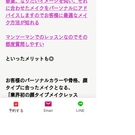
要望、なりたいイメージを伺い、それ
に合わせたメイクをパーソナルにアド
バイスしますのでお客様に最適なメイ
ク方法が知れる
マンツーマンでのレッスンなのでその
都度質問しやすい
といったメリットも◎
お客様のパーソナルカラーや骨格、顔
タイプに合ったメイクとなる、
「業界初の顔タイプメイクレッス
ン！」は公式HP限定メニューです！
中四国地方では希少です！
予約する
Email
LINE
顔タイプメイクアドバイザーがマンツ
ーマンでサポートしますので