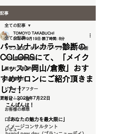
記事
全ての記事
TOMOYO TAKABUCHI
全ての記事
2024年9月19日
読了時間: 8分
パーソナルカラー診断の
ラピス認定１６タイプパーソナルカラー診断
COLORSにて、「メイク
12分類骨格診断
レッスン岡山/倉敷」おす
顔タイプ診断®️
すめサロンにご紹介頂きま
お客様紹介
した！
ビフォーアフター
更新日：
2025年7月22日
リピーター様
こんばんは！
お客様の感想
「あなたの魅力を最大限に」
口コミ
イメージコンサルタント
レビュー
brand new day（ブランニューデイ）