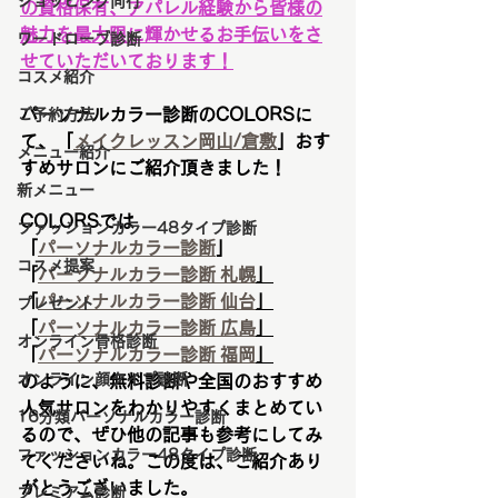
ショッピング同行
の資格保有、アパレル経験から皆様の
魅力を最大限に輝かせるお手伝いをさ
ワードローブ診断
せていただいております！
コスメ紹介
パーソナルカラー診断の
COLORS
に
ご予約方法
て、「
メイクレッスン岡山/倉敷
」おす
メニュー紹介
すめサロンにご紹介頂きました！
新メニュー
COLORS
では
ファッションカラー48タイプ診断
「
パーソナルカラー診断
」
コスメ提案
「
パーソナルカラー診断
札幌
」
「
パーソナルカラー診断
仙台
」
プレゼント
「
パーソナルカラー診断
広島
」
オンライン骨格診断
「
パーソナルカラー診断
福岡
」
オンライン顔タイプ診断
のように、無料診断や全国のおすすめ
人気サロンをわかりやすくまとめてい
16分類パーソナルカラー診断
るので、ぜひ他の記事も参考にしてみ
ファッションカラー48タイプ診断
てくださいね。この度は、ご紹介あり
がとうございました。
プレミアム診断