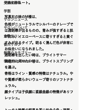
受講生募集
さめのキュート。
学割
写真右の妹のM様は、
サロンニュース
色相がニュートラルでシルバーのドレープで
サロンについて
は透明感が出るものの、青みが強すぎると肌
倉敷サロン
が沈み、イエローベースに寄りすぎると黄ぐ
すみが出るタイプ。明るく清んだ色が非常に
香川サロン
お似合いになられました。
無題のカテゴリー
透明感を出したい時は、ブライトサマー
Stage Up Branding
健康的に見せたい時は、ブライトスプリング
を選ぶ。
骨格はライン・質感の特徴はナチュラル。や
や質感が柔らかいウェーブ寄りのソフトナチ
ュラル。
顔タイプは子供顔に直線曲線の特徴がありフ
レッシュ。