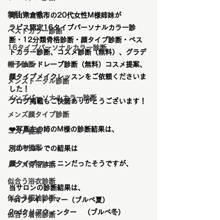
無料サービス
岡山県倉敷市の20代女性M様姉妹が
ラピス認定16タイプパーソナルカラー診
ベストカラー診断
断・12分類骨格診断・顔タイプ診断・ベス
16タイプパーソナルカラー診断
トカラー診断、コスメ診断（無料）、グラデ
帽子診断
ーションドレープ診断（無料）コスメ提案、
顔タイプメイクレッスンをご依頼くださいま
メンズトータル診断
した！
メンズパーソナルカラー診断
ブログ掲載もご快諾ありがとうございます！
メンズ顔タイプ診断
❤️写真左の姉のM様の診断結果は、
コスメ提案
メガネ提案
別のサロンでの結果は
顔タイプフェミニンだったそうですが、
メンズ骨格診断
似合う浴衣診断
当サロンの診断結果は、
似合う振袖診断
1stブライトサマー（ブルベ夏）
2ndクリアウィンター　（ブルベ冬）
似合う着物診断