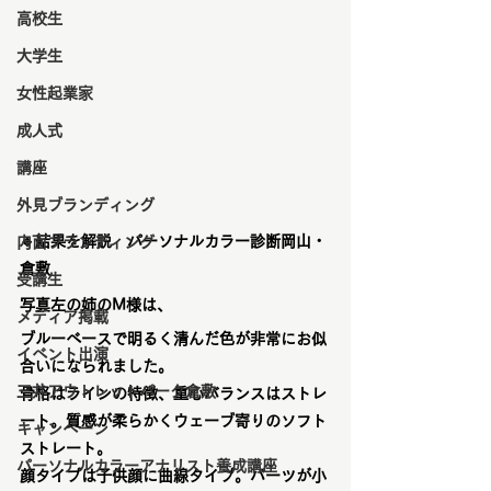
高校生
大学生
女性起業家
成人式
講座
外見ブランディング
🔹結果を解説　パーソナルカラー診断岡山・
内面ブランディング
倉敷
受講生
写真左の姉のM様は、
メディア掲載
ブルーベースで明るく清んだ色が非常にお似
イベント出演
合いになられました。
三井アウトレットパーク倉敷
骨格はラインの特徴、重心バランスはストレ
ート。質感が柔らかくウェーブ寄りのソフト
キャンペーン
ストレート。
パーソナルカラーアナリスト養成講座
顔タイプは子供顔に曲線タイプ。パーツが小