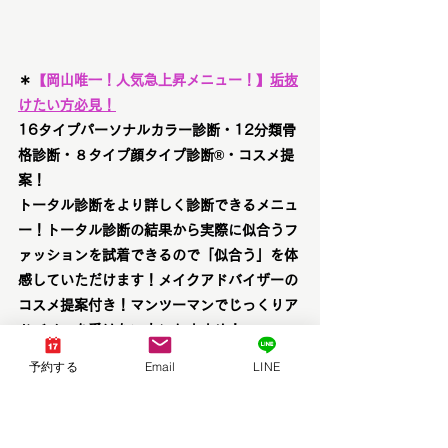
＊
【
岡山唯一！人気急上昇メニュー！
】
垢抜
けたい方必見！
16タイプパーソナルカラー診断・12分類骨
格診断・８タイプ顔タイプ診断®︎・コスメ提
案！
トータル診断をより詳しく診断できるメニュ
ー！トータル診断の結果から実際に似合うフ
ァッションを試着できるので「似合う」を体
感していただけます！メイクアドバイザーの
コスメ提案付き！マンツーマンでじっくりア
ドバイスを受けたい方におすすめ！
【人気のプレミアム診断】16PC診断/12骨
予約する
Email
LINE
格診断/8顔タイプ診断/コスメ提案 | brand 
new day