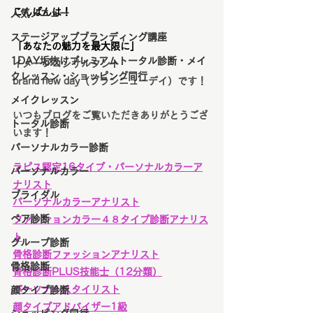
こんばんは！
人気メニュー
ステージアップブランディング講座
「あなたの魅力を最大限に」
1DAY垢抜けプレミアムトータル診断・メイ
イメージコンサルタント
クレッスン・ショッピング同行
brand new day（ブランニューデイ）です！
メイクレッスン
いつもブログをご覧いただきありがとうござ
トータル診断
います！
パーソナルカラー診断
ラピス認定16タイプ・パーソナルカラーア
パーソナルカラー
ナリスト
ブライダル
パーソナルカラーアナリスト
ペア診断
ファッションカラー４８タイプ診断アナリス
ト
グループ診断
骨格診断ファッションアナリスト
骨格診断
骨格診断PLUS技能士（12分類）
パーソナルスタイリスト
顔タイプ診断
顔タイプアドバイザー1級