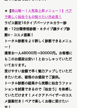
＊【
岡山唯一！
人気急上昇メニュー！
】
ペア
で楽しく似合うもの知りたい方必見！
ラピス認定16タイプパーソナルカラー診
断・12分類骨格診断・８タイプ顔タイプ診
断®︎・コスメ提案！
トータル診断をより詳しく診断できるメニュ
ー！
通常お一人48000円→30000円。お客様に
もこのお値段は安い！とおっしゃっていただ
いております。
受けやすい金額で早く魅力アップしていただ
きたいため、破格のお値段でご提供。
トータル診断の結果から実際に似合うファッ
ションを試着できるので「似合う」を体感し
ていただけます！メイクアドバイザーのコス
メ提案付き！ペアで楽しくお得に受けたい
方！