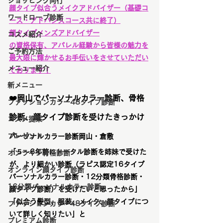
ショッピング同行
顔タイプ似合うメイクアドバイザー（基礎コ
ワードローブ診断
ース・アドバンスコース共に終了）
顔タイプメンズアドバイザー
コスメ紹介
の資格保有、アパレル経験から皆様の魅力を
ご予約方法
最大限に輝かせるお手伝いをさせていただい
メニュー紹介
ております！
新メニュー
❤️岡山でパーソナルカラー診断、骨格
ファッションカラー48タイプ診断
診断、顔タイプ診断を受けたきっかけ
コスメ提案
プレゼント
パーソナルカラー診断岡山・倉敷
「５〜6年前にトータル診断を姉妹で受けた
オンライン骨格診断
が、より細かい診断（ラピス認定16タイプ
オンライン顔タイプ診断
パーソナルカラー診断・12分類骨格診断・
16分類パーソナルカラー診断
顔タイプ診断）を受けたいと思ったから」
「似合う髪型、服装、メイク、顔タイプにつ
ファッションカラー48タイプ診断
いて詳しく知りたい」と
プレミアム診断