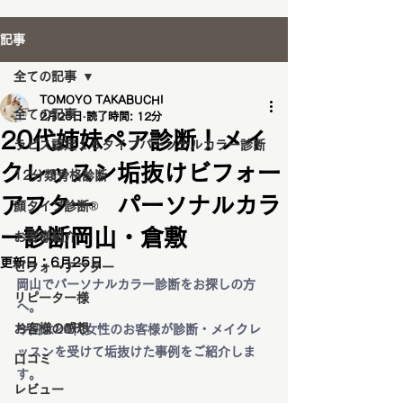
記事
全ての記事
TOMOYO TAKABUCHI
全ての記事
2月25日
読了時間: 12分
20代姉妹ペア診断！メイ
ラピス認定１６タイプパーソナルカラー診断
クレッスン垢抜けビフォー
12分類骨格診断
アフター パーソナルカラ
顔タイプ診断®️
ー診断岡山・倉敷
お客様紹介
更新日：
6月25日
ビフォーアフター
岡山でパーソナルカラー診断をお探しの方
リピーター様
へ。
お客様の感想
今回は20代女性のお客様が診断・メイクレ
ッスンを受けて垢抜けた事例をご紹介しま
口コミ
す。
レビュー