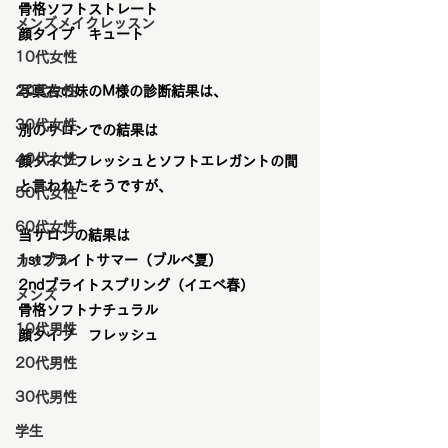
骨格ソフトストレート
メンズメイクレッスン
顔タイプ　キュート
10代女性
20代女性
写真右の妹のM様の診断結果は、
30代女性
別のサロンでの結果は
40代女性
顔タイプフレッシュとソフトエレガントの間
と言われたそうですが、
50代女性
60代女性
当サロンの結果は
1stブライトサマー（ブルベ夏）
カップル
2ndブライトスプリング（イエベ春）
メンズ
骨格ソフトナチュラル
10代男性
顔タイプ　フレッシュ
20代男性
30代男性
学生