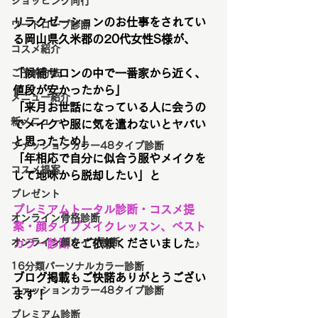
ショッピング同行
リラクゼーションのお仕事をされてい
ワードローブ診断
る岡山県久米郡の20代女性S様が、
コスメ紹介
「候補サロンの中で一番家から近く、
ご予約方法
値段が安かったから」
メニュー紹介
「来月お世話になっている人に会うの
新メニュー
でメイクや服に気を遣わないとヤバい
と思ったため」
ファッションカラー48タイプ診断
「年相応で自分に似合う服やメイクを
コスメ提案
して地味から脱却したい」と
プレゼント
プレミアムトータル診断・コスメ提
オンライン骨格診断
案・顔タイプメイクレッスン、ベスト
オンライン顔タイプ診断
カラー診断
をご依頼くださいました♪
16分類パーソナルカラー診断
ブログ掲載もご快諾ありがとうござい
ファッションカラー48タイプ診断
ます！
プレミアム診断