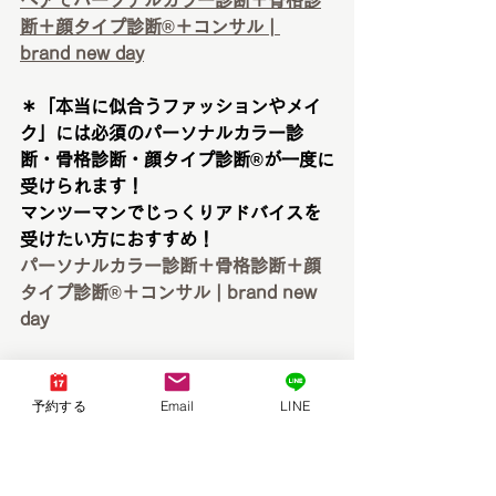
断＋顔タイプ診断®︎＋コンサル | 
brand new day
＊「本当に似合うファッションやメイ
ク」には必須のパーソナルカラー診
断・骨格診断・顔タイプ診断®︎が一度に
受けられます！
マンツーマンでじっくりアドバイスを
受けたい方におすすめ！
パーソナルカラー診断＋骨格診断＋顔
タイプ診断®︎＋コンサル | brand new 
day
＊3名様での同時診断が可能です！（1
名様25,000円）
予約する
Email
LINE
３人グループの仲良しさんにおすす
め！
【3名様グループ診断】パーソナルカラ