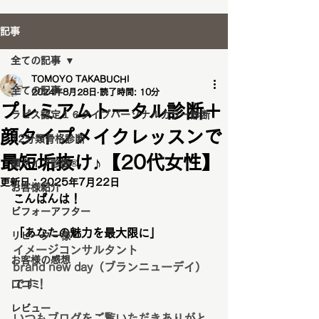
記事
全ての記事
TOMOYO TAKABUCHI
全ての記事
2024年8月28日
読了時間: 10分
プレミアムトータル診断＋
ラピス認定１６タイプパーソナルカラー診断
顔タイプメイクレッスンで
12分類骨格診断
最短垢抜け♪【20代女性】
顔タイプ診断®️
更新日：
2025年7月22日
お客様紹介
こんばんは！
ビフォーアフター
「あなたの魅力を最大限に」
リピーター様
イメージコンサルタント
お客様の感想
brand new day（ブランニューデイ）
です！
口コミ
レビュー
いつもブログをご覧いただきありがと