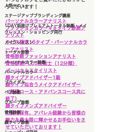
人気メニュー
うございます！
ステージアップブランディング講座
パーソナルカラーアナリスト
1DAY垢抜けプレミアムトータル診断・メイ
ファッションカラー４８タイプ診断ア
クレッスン・ショッピング同行
ナリスト
ラピス認定16タイプ・パーソナルカラ
メイクレッスン
ーアナリスト
トータル診断
骨格診断ファッションアナリスト
パーソナルカラー診断
骨格診断PLUS技能士（12分類）
パーソナルスタイリスト
パーソナルカラー
顔タイプアドバイザー1級
ブライダル
顔タイプ似合うメイクアドバイザー
（基礎コース・アドバンスコース共に
ペア診断
終了）
グループ診断
顔タイプメンズアドバイザー
骨格診断
の資格保有、アパレル経験から皆様の
魅力を最大限に輝かせるお手伝いをさ
顔タイプ診断
せていただいております！