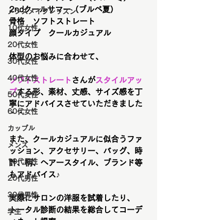
2ndクールサマー（ブルベ夏）
メンズメイクレッスン
骨格　ソフトストレート
10代女性
顔タイプ　クールカジュアル
20代女性
体型のお悩みに合わせて、
30代女性
40代女性
ソフトストレート
さんが
スタイルアッ
プ
する形、素材、丈感、サイズ感を丁
50代女性
寧にアドバイスさせていただきました
60代女性
＾＾
カップル
また、クールカジュアルに似合うファ
メンズ
ッション、アクセサリー、バッグ、時
10代男性
計、柄、ヘアースタイル、ブランド等
もアドバイス♪
20代男性
30代男性
実際にサロンの洋服を試着したり、
トータル診断の結果を総合してコーデ
学生