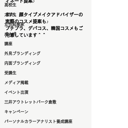
ィネート提案♪
高校生
また、顔タイプメイクアドバイザーの
大学生
実際のコスメ提案も♪
女性起業家
プチプラ、デパコス、韓国コスメもご
成人式
用意しています＾＾
講座
外見ブランディング
内面ブランディング
受講生
メディア掲載
イベント出演
三井アウトレットパーク倉敷
キャンペーン
パーソナルカラーアナリスト養成講座