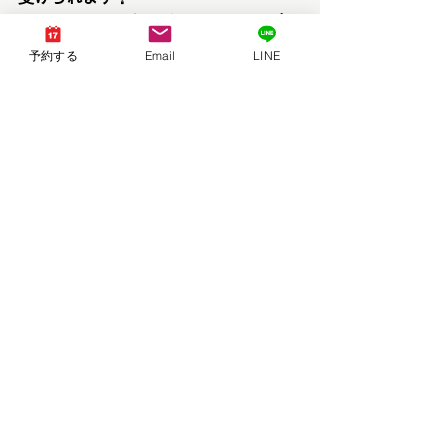
マンツーマンでじっくりアドバイスを
受けたい方におすすめ！
予約する
Email
LINE
【人気No.2】パーソナルカラー診断＋
骨格診断＋顔タイプ診断®︎＋コンサル | 
brand new day
＊3名様での同時診断が可能です！（1
名様25,000円）
３人グループの仲良しさんにおすす
め！
【3名様グループ診断】パーソナルカラ
ー診断/骨格/顔タイプ/メイクカラー | 
brand new day
＊挙式前のドレス選びに、日常のファ
ッションやコスメ選びにも役立ちま
す！
【ブライダル】パーソナルカラー診断/