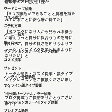
ショッピング同行
倉敷市の20代女性T様が
ワードローブ診断
「3つの診断ができることと資格を持た
コスメ紹介
れていることに安心感が持てた」
ご予約方法
「脱マスクになり人から見られる機会
メニュー紹介
が増えもっと自分に似合うものを身に
新メニュー
付けたい。自分の良さを知り今よりフ
ァッションやメイクを楽しめるように
ファッションカラー48タイプ診断
なりたい」と
コスメ提案
プレゼント
トータル診断・コスメ提案・顔タイプ
オンライン骨格診断
メイクレッスンをご依頼くださいまし
オンライン顔タイプ診断
た。
16分類パーソナルカラー診断
ブログ掲載もご快諾ありがとうござい
ファッションカラー48タイプ診断
ます！
プレミアム診断