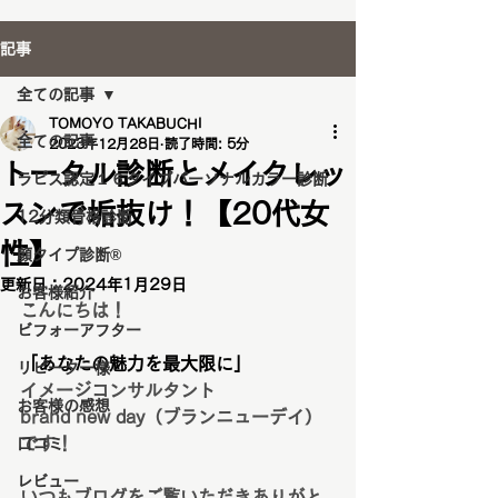
記事
全ての記事
TOMOYO TAKABUCHI
全ての記事
2023年12月28日
読了時間: 5分
トータル診断とメイクレッ
ラピス認定１６タイプパーソナルカラー診断
スンで垢抜け！【20代女
12分類骨格診断
性】
顔タイプ診断®️
更新日：
2024年1月29日
お客様紹介
こんにちは！
ビフォーアフター
「あなたの魅力を最大限に」
リピーター様
イメージコンサルタント
お客様の感想
brand new day（ブランニューデイ）
です！
口コミ
レビュー
いつもブログをご覧いただきありがと