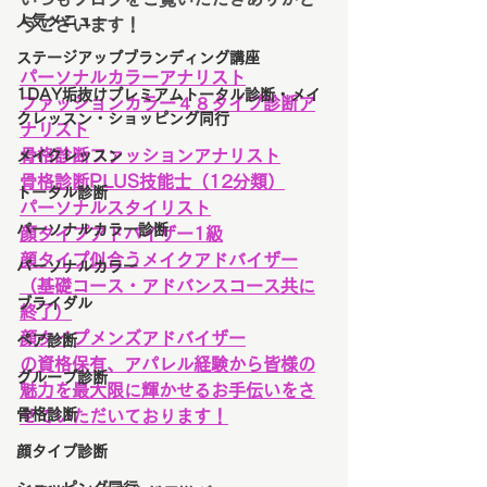
人気メニュー
うございます！
ステージアップブランディング講座
パーソナルカラーアナリスト
1DAY垢抜けプレミアムトータル診断・メイ
ファッションカラー４８タイプ診断ア
クレッスン・ショッピング同行
ナリスト
骨格診断ファッションアナリスト
メイクレッスン
骨格診断PLUS技能士（12分類）
トータル診断
パーソナルスタイリスト
パーソナルカラー診断
顔タイプアドバイザー1級
顔タイプ似合うメイクアドバイザー
パーソナルカラー
（基礎コース・アドバンスコース共に
ブライダル
終了）
顔タイプメンズアドバイザー
ペア診断
の資格保有、アパレル経験から皆様の
グループ診断
魅力を最大限に輝かせるお手伝いをさ
骨格診断
せていただいております！
顔タイプ診断