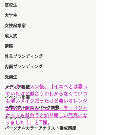
高校生
大学生
女性起業家
成人式
講座
外見ブランディング
内面ブランディング
受講生
メイクレッスン後、「イエベとは思っ
メディア掲載
ていたけど似合うかわからなくていつ
イベント出演
も薄いメイクだったけど濃いオレンジ
三井アウトレットパーク倉敷
が意外と馴染みすね！テーラードジャ
ケットも似合うと知り新しい発見にな
キャンペーン
りました！」とT様。
パーソナルカラーアナリスト養成講座