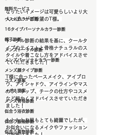
無料サービス
なりたいイメージは可愛らしいより大
人っぽいがご希望のT様。
ベストカラー診断
16タイプパーソナルカラー診断
帽子診断
トータル診断の結果を基に、クールタ
イプのテイストと骨格ナチュラルのス
メンズトータル診断
タイルや着こなし方をアドバイスさせ
メンズパーソナルカラー診断
ていただきました！
メンズ顔タイプ診断
T様に合ったベースメイク、アイブロ
コスメ提案
ウ、アイシャドウ、アイラインやマス
メガネ提案
カラ、リップ、チークの仕方やコスメ
など細かくアドバイスさせていただき
メンズ骨格診断
ました！
似合う浴衣診断
もともとお肌もとても綺麗でしたが、
似合う振袖診断
お似合いになるメイクやファッション
似合う着物診断
で垢抜けました！