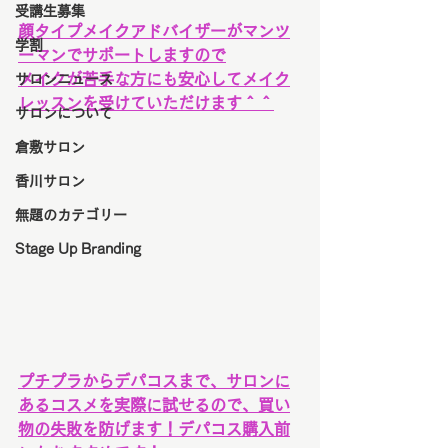
受講生募集
顔タイプメイクアドバイザーがマンツ
学割
ーマンでサポートしますので
メイクが苦手な方にも安心してメイク
サロンニュース
レッスンを受けていただけます＾＾
サロンについて
倉敷サロン
香川サロン
無題のカテゴリー
Stage Up Branding
プチプラからデパコスまで、サロンに
あるコスメを実際に試せるので、買い
物の失敗を防げます！デパコス購入前