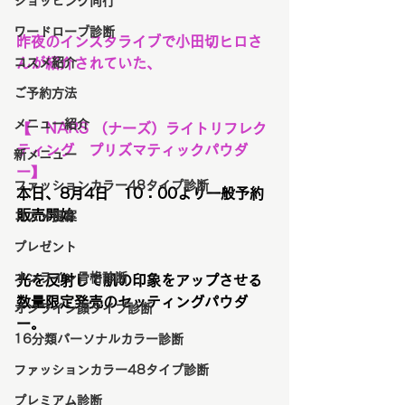
ショッピング同行
ワードローブ診断
昨夜のインスタライブで小田切ヒロさ
コスメ紹介
んが紹介されていた、
ご予約方法
メニュー紹介
【　NARS （ナーズ）ライトリフレク
ティング　プリズマティックパウダ
新メニュー
ー】
ファッションカラー48タイプ診断
本日、8月4日　10：00より一般予約
販売開始
コスメ提案
プレゼント
オンライン骨格診断
光を反射して肌の印象をアップさせる
数量限定発売のセッティングパウダ
オンライン顔タイプ診断
ー。
16分類パーソナルカラー診断
ファッションカラー48タイプ診断
プレミアム診断