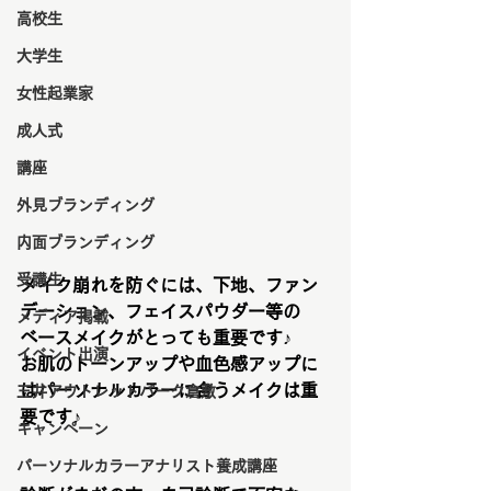
高校生
大学生
女性起業家
成人式
講座
外見ブランディング
内面ブランディング
受講生
メイク崩れを防ぐには、下地、ファン
デーション、フェイスパウダー等の
メディア掲載
ベースメイクがとっても重要です♪
イベント出演
お肌のトーンアップや血色感アップに
はパーソナルカラーに合うメイクは重
三井アウトレットパーク倉敷
要です♪
キャンペーン
パーソナルカラーアナリスト養成講座