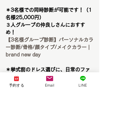
＊3名様での同時診断が可能です！（1
名様25,000円）
３人グループの仲良しさんにおすす
め！
【3名様グループ診断】パーソナルカラ
ー診断/骨格/顔タイプ/メイクカラー | 
brand new day
＊挙式前のドレス選びに、日常のファ
ッションやコスメ選びにも役立ちま
す！
予約する
Email
LINE
【ブライダル】パーソナルカラー診断/
骨格診断/顔タイプ診断/ウェディング
ドレス | brand new day
＊メンズのパーソナルカラー診断、骨
格診断、顔タイプ診断も始まりました♪