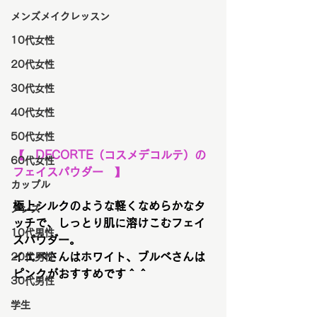
メンズメイクレッスン
10代女性
20代女性
30代女性
40代女性
50代女性
【　DECORTE（コスメデコルテ）の
60代女性
フェイスパウダー　】
カップル
極上シルクのような軽くなめらかなタ
メンズ
ッチで、しっとり肌に溶けこむフェイ
10代男性
スパウダー。
イエベさんはホワイト、ブルベさんは
20代男性
ピンクがおすすめです＾＾
30代男性
学生