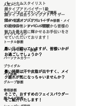
パーソナルスタイリスト
人気メニュー
顔タイプアドバイザー1級
ステージアップブランディング講座
顔タイプ似合うメイクアドバイザー
顔タイプメンズアドバイザー
1DAY垢抜けプレミアムトータル診断・メイ
クレッスン・ショッピング同行
の資格保有、アパレル経験から皆様の
魅力を最大限に輝かせるお手伝いをさ
メイクレッスン
せていただいております！
トータル診断
暑い日が続いていますが、皆様いかが
パーソナルカラー診断
お過ごしでしょうか？
パーソナルカラー
ブライダル
暑い時期は汗や皮脂が出やすく、メイ
ペア診断
ク崩れが気になっちゃいませんか？
グループ診断
骨格診断
そこで、おすすめのフェイスパウダー
顔タイプ診断
をご紹介いたします！