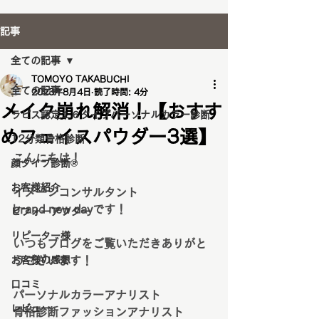
記事
全ての記事
TOMOYO TAKABUCHI
全ての記事
2023年8月4日
読了時間: 4分
メイク崩れ解消！【おすす
ラピス認定１６タイプパーソナルカラー診断
めフェイスパウダー3選】
12分類骨格診断
こんにちは！
顔タイプ診断®️
お客様紹介
イメージコンサルタント
brand new dayです！
ビフォーアフター
リピーター様
いつもブログをご覧いただきありがと
お客様の感想
うございます！
口コミ
パーソナルカラーアナリスト
レビュー
骨格診断ファッションアナリスト