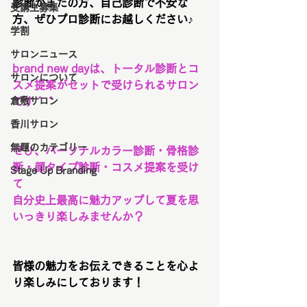
診断がまだの方、自己診断で不安な
受講生募集
方、ぜひプロ診断にお越しください♪
学割
サロンニュース
brand new dayは、トータル診断とコ
サロンについて
スメ提案がセットで受けられるサロン
です＾＾
倉敷サロン
香川サロン
無題のカテゴリー
ぜひ、パーソナルカラー診断・骨格診
断・顔タイプ診断・コスメ提案を受け
Stage Up Branding
て
自分史上最高に魅力アップして夏を思
いっきり楽しみませんか？
皆様の魅力をお伝えできることを心よ
り楽しみにしております！