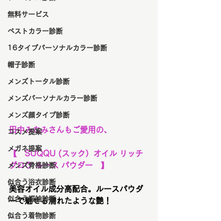
無料サービス
ベストカラー診断
16タイプパーソナルカラー診断
帽子診断
メンズトータル診断
メンズパーソナルカラー診断
メンズ顔タイプ診断
田中みなみさんもご愛用の、
コスメ提案
メガネ提案
【　SUQQU (スック）オイル リッチ 
グロウ ルース パウダー　】
メンズ骨格診断
似合う浴衣診断
美容オイル成分高配合。ルースパウダ
似合う振袖診断
ーで魅せる濡れたような艶！
似合う着物診断