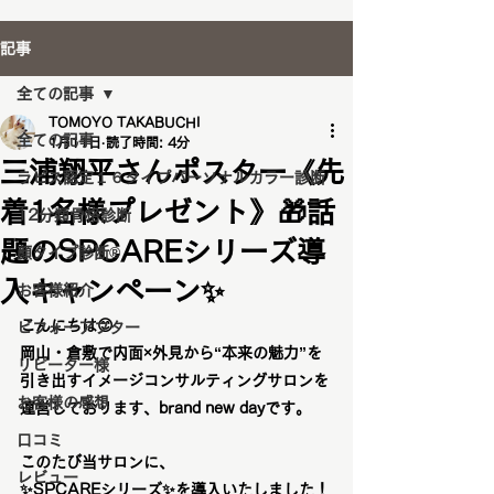
記事
全ての記事
TOMOYO TAKABUCHI
全ての記事
1月11日
読了時間: 4分
三浦翔平さんポスター《先
ラピス認定１６タイプパーソナルカラー診断
着1名様プレゼント》🎁話
12分類骨格診断
題のSPCAREシリーズ導
顔タイプ診断®️
入キャンペーン✨
お客様紹介
こんにちは😊
ビフォーアフター
岡山・倉敷で
内面×外見から“本来の魅力”を
リピーター様
引き出すイメージコンサルティングサロン
を
お客様の感想
運営しております、brand new dayです。
口コミ
このたび当サロンに、
レビュー
✨
SPCAREシリーズ
✨を導入いたしました！