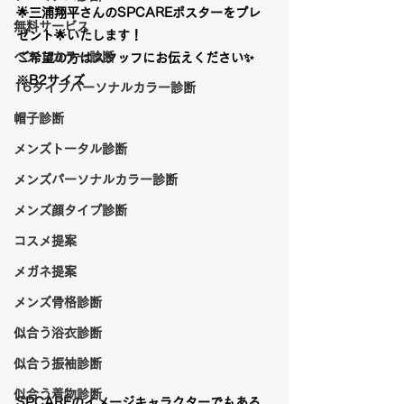
🌟
三浦翔平さんのSPCAREポスターをプレ
無料サービス
ゼント
🌟いたします！
ベストカラー診断
ご希望の方はスタッフにお伝えください✨
※B2サイズ
16タイプパーソナルカラー診断
帽子診断
メンズトータル診断
メンズパーソナルカラー診断
メンズ顔タイプ診断
コスメ提案
メガネ提案
メンズ骨格診断
似合う浴衣診断
似合う振袖診断
似合う着物診断
SPCAREのイメージキャラクターでもある