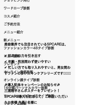
ショッピング同行
ワードローブ診断
コスメ紹介
ご予約方法
メニュー紹介
新メニュー
美容業界でも注目されているSPCAREは、
ファッションカラー48タイプ診断
✔ 肌本来の力を引き出す
コスメ提案
✔ 年齢・性別問わず使いやすい
プレゼント
✔ 忙しい方でも取り入れやすいと、男女問わ
オンライン骨格診断
ずファンの多いスキンケアシリーズです💆‍♀️💆‍♂️
オンライン顔タイプ診断
🎉
導入記念キャンペーンのお知らせ
🎉
16分類パーソナルカラー診断
三浦翔平さんポスターをプレゼント！
ファッションカラー48タイプ診断
SPCARE導入を記念して、
ご来店いただい
たお客様 先着1名様に
プレミアム診断