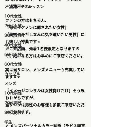
メンズメイクレッスン
三浦翔平さん✨
10代女性
ファンの方はもちろん、
20代女性
「毎日イケメンに癒されたい女性」
「美容や身だしなみに気を遣いたい男性」に
30代女性
も嬉しい特典です☺️
40代女性
※ご来店順、先着1名様限定となりますの
50代女性
で、気になる方はお早めにご来店ください。
60代女性
実は当サロン、メンズメニューも充実してい
カップル
ます
👔✨
メンズ
「イメージコンサルは女性向けだけ」そう思
10代男性
われがちですが、
20代男性
当サロンは男性のお客様も多数ご来店
いただ
いております。
30代男性
学生
✔ 
メンズパーソナルカラー診断（ラピス認定