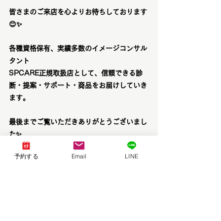
皆さまのご来店を心よりお待ちしております
😊✨
各種資格保有、実績多数のイメージコンサル
タント
SPCARE正規取扱店として、信頼できる診
断・提案・サポート・商品をお届けしていき
ます。
最後までご覧いただきありがとうございまし
た✨
予約する
Email
LINE
講師：高渕智代
保有資格
ラピス認定16タイプ・パーソナルカラーア
ナリスト
パーソナルカラーアナリスト
ファッションカラー４８タイプ診断アナリス