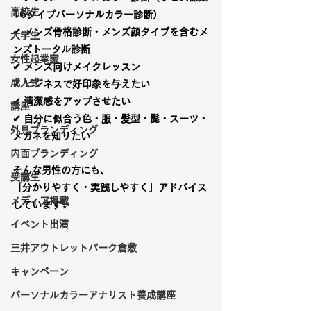
高校生
16タイプパーソナルカラー診断）
✔ 
メンズ骨格診断・メンズ顔タイプを含むメ
大学生
ンズトータル診断
女性起業家
✔ 
メンズ向けメイクレッスン
成人式
✔ ビジネスで好印象を与えたい
✔ 清潔感をアップさせたい
講座
✔ 自分に似合う色・服・髪型・髭・スーツ・
外見ブランディング
メガネを知りたい
内面ブランディング
そんな男性の方にも、
受講生
「分かりやすく・実践しやすく」アドバイス
メディア掲載
しています✨
イベント出演
三井アウトレットパーク倉敷
キャンペーン
パーソナルカラーアナリスト養成講座