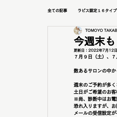
全ての記事
ラピス認定１６タイプ
TOMOYO TAKAB
ビフォーアフター
リピータ
今週末も
更新日：
2022年7月12
ステージアップブランディング講
７月９日（土）、７月
数あるサロンの中から
メイクレッスン
トータル診
週末のご予約が多く
土日がご希望のお客
グループ診断
骨格診断
※尚、診断中はお電
恐れ入りますが、お
メールの受信設定が
メニュー紹介
新メニュー