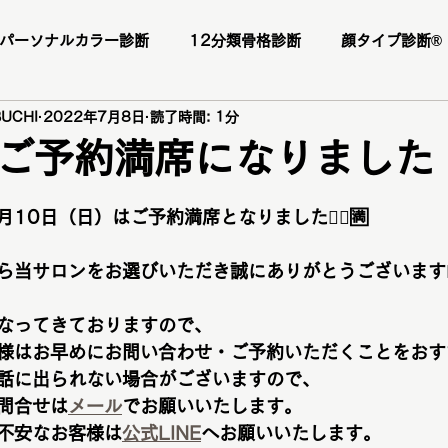
パーソナルカラー診断
12分類骨格診断
顔タイプ診断®️
UCHI
2022年7月8日
読了時間: 1分
ー様
お客様の感想
口コミ
レビュー
人気メニ
ご予約満席になりました
日
座
1DAY垢抜けプレミアムトータル診断・メイクレッスン・
10日（日）はご予約満席となりました🙇‍♀️🈵
当サロンをお選びいただき誠にありがとうございます🙇‍♀
断
パーソナルカラー診断
パーソナルカラー
ブライ
なってきておりますので、
様はお早めにお問い合わせ・ご予約いただくことをおす
顔タイプ診断
ショッピング同行
ワードローブ診断
話に出られない場合がございますので、
問合せは
メール
でお願いいたします。
不安なお客様は
公式LINE
へお願いいたします。
ファッションカラー48タイプ診断
コスメ提案
プレ