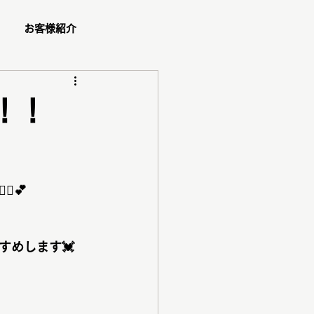
お客様紹介
ュー
！！
ショッピング同行
️💕
ダル
ペア診断
すめします💓
コスメ紹介
ご予約方法
ゼント