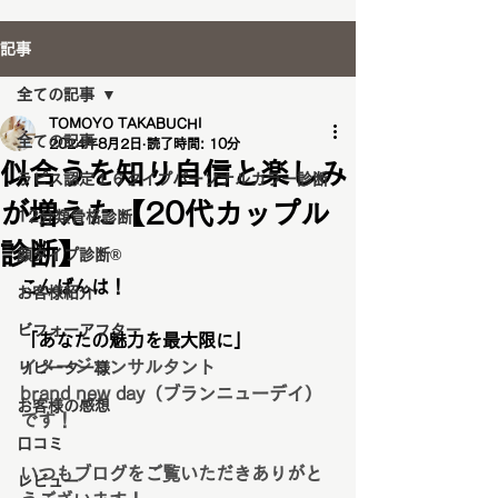
記事
全ての記事
TOMOYO TAKABUCHI
全ての記事
2024年8月2日
読了時間: 10分
似合うを知り自信と楽しみ
ラピス認定１６タイプパーソナルカラー診断
が増えた【20代カップル
12分類骨格診断
診断】
顔タイプ診断®️
こんばんは！
お客様紹介
ビフォーアフター
「あなたの魅力を最大限に」
イメージコンサルタント
リピーター様
brand new day（ブランニューデイ）
お客様の感想
です！
口コミ
いつもブログをご覧いただきありがと
レビュー