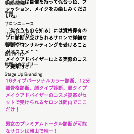
これからは自信を持って似合う色、フ
受講生募集
ァッション、メイクをお楽しみくださ
学割
いね♪
サロンニュース
「似合うものを知る」には資格保有の
サロンについて
プロ診断が受けられるサロンで詳細な
倉敷サロン
診断やコンサルティングを受けること
がオススメ＾＾
香川サロン
メイクアドバイザーによる実際のコス
無題のカテゴリー
メ提案付き♪
Stage Up Branding
16タイプパーソナルカラー診断、12分
類骨格診断、顔タイプ診断、顔タイプ
メイクアドバイザーのコスメ提案がセ
ットで受けられるサロンは岡山でここ
だけ！
男女のプレミアムトータル診断が可能
なサロンは岡山で唯一！