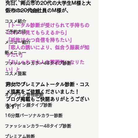
ショッピング同行
先日、岡山市の20代の大学生M様と大
阪市の20代会社員のM様が、
ワードローブ診断
コスメ紹介
「トータル診断が受けられて手持ちの
ご予約方法
コスメも見てもらえるから」
「垢抜けかつ自信を持ちたい」
メニュー紹介
「恋人の誘いにより、似合う服装が知
新メニュー
りたい」
「おしゃれで大人な雰囲気になりた
ファッションカラー48タイプ診断
い」と
コスメ提案
プレゼント
男女でプレミアムトータル診断・コス
メ提案をご依頼くださいました！
オンライン骨格診断
ブログ掲載もご快諾ありがとうござい
オンライン顔タイプ診断
ます！
16分類パーソナルカラー診断
ファッションカラー48タイプ診断
プレミアム診断