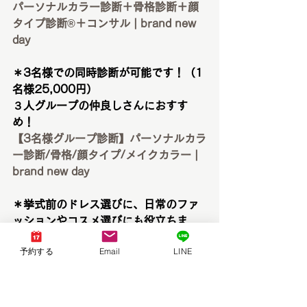
パーソナルカラー診断＋骨格診断＋顔
タイプ診断®︎＋コンサル | brand new 
day
＊3名様での同時診断が可能です！（1
名様25,000円）
３人グループの仲良しさんにおすす
め！
【3名様グループ診断】パーソナルカラ
ー診断/骨格/顔タイプ/メイクカラー | 
brand new day
＊挙式前のドレス選びに、日常のファ
ッションやコスメ選びにも役立ちま
す！
予約する
Email
LINE
【ブライダル】パーソナルカラー診断/
骨格診断/顔タイプ診断/ウェディング
ドレス | brand new day