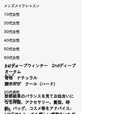
メンズメイクレッスン
10代女性
20代女性
30代女性
40代女性
50代女性
60代女性
1stディープウィンター　2ndディープ
カップル
オータム
メンズ
骨格　ナチュラル
10代男性
顔タイプ　クール（ハード）
20代男性
診断結果のバランスを見てお似合いに
30代男性
なる洋服、アクセサリー、髪型、時
計、バッグ、コスメ等をアドバイス♪
学生