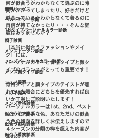
何が似合うかわからなくて選ぶのに時
無料サービス
間がかかってしまったり、好きだけど
似合っているかわからなくて着るのに
ベストカラー診断
自信が持てなかったり・・・そんな経
16タイプパーソナルカラー診断
験はありませんか？
帽子診断
「本当に似合うファッションやメイ
メンズトータル診断
ク」には、
メンズパーソナルカラー診断
パーソナルカラーと骨格タイプと顔タ
イプのバランスがとっても重要です！
メンズ顔タイプ診断
コスメ提案
骨格タイプと顔タイプのテイストが離
れていた場合にどちらを優先すれば良
メガネ提案
いか丁寧にご説明いたします！
メンズ骨格診断
パーソナルカラーは1st、2nd、ベスト
似合う浴衣診断
カラー、苦手な色、あなただけの似合
う色の傾向を詳しくお伝えしますので
似合う振袖診断
４シーズンの分類の枠を超えた内容が
似合う着物診断
知れます！