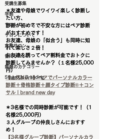
受講生募集
＊友達や母娘でワイワイ楽しく診断し
学割
たい方、
サロンニュース
診断が初めてで不安な方にはペア診断
がおすすめです！
サロンについて
お友達、母娘の「似合う」も同時に知
倉敷サロン
れて楽しさ２倍！
お友達を誘ってペア割料金でおトクに
香川サロン
診断してみませんか？（１名様25,000
無題のカテゴリー
円）
Stage Up Branding
【人気No.1】ペアでパーソナルカラー
診断＋骨格診断＋顔タイプ診断®︎＋コン
サル | brand new day
＊3名様での同時診断が可能です！（1
名様25,000円）
３人グループの仲良しさんにおすす
め！
【3名様グループ診断】パーソナルカラ