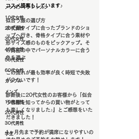
コスメ提案もしています♪
メンズメイクレッスン
10代女性
似合う服の選び方
まず顔タイプに合ったブランドのショ
20代女性
ップへ行き、骨格タイプに合う素材や
30代女性
形サイズ感のものをピックアップ。そ
40代女性
の商品の中でパーソナルカラーに合う
色を選ぶ
50代女性
60代女性
この流れが最も効率が良く時短で失敗
が少ないです！
カップル
メンズ
診断後に20代女性のお客様から「似合
10代男性
う春服を知ってからの買い物がとって
も楽しくなりました♪』とご感想をいた
20代男性
だきました！
30代男性
1ヶ月先まで予約が満席になりやすいの
学生