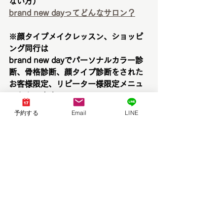
ない方）
brand new dayってどんなサロン？
※顔タイプメイクレッスン、ショッピ
ング同行は
brand new dayでパーソナルカラー診
断、骨格診断、顔タイプ診断をされた
お客様限定、リピーター様限定メニュ
ーとなります。
診断がまだの方は
こちらから
ご予約を
予約する
Email
LINE
お願い致します。
いつも最後までご覧いただきありがと
うございます♪
イメージコンサルタント
brand new day ブランニューデイ　岡
山・倉敷・香川
https://www.brandnewday-