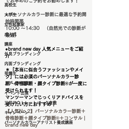
でお早めのご予約をお勧めします！
高校生
●パーソナルカラー診断に最適な予約開
大学生
始時間帯
女性起業家
10:00 ～14:30　（自然光での診断が
成人式
最適）
講座
●brand new day 人気メニューをご紹
外見ブランディング
介　
内面ブランディング
＊「本当に似合うファッションやメイ
受講生
ク」には必須のパーソナルカラー診
メディア掲載
断・骨格診断・顔タイプ診断®︎が一度に
受けられます！
イベント出演
マンツーマンでじっくりアドバイスを
三井アウトレットパーク倉敷
受けたい方におすすめ！
【人気No.2】パーソナルカラー診断＋
キャンペーン
骨格診断＋顔タイプ診断®︎＋コンサル | 
パーソナルカラーアナリスト養成講座
brand new day