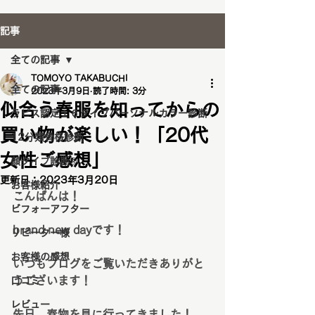
記事
全ての記事
TOMOYO TAKABUCHI
全ての記事
2023年3月9日
読了時間: 3分
似合う春服を知ってからの
ラピス認定１６タイプパーソナルカラー診断
買い物が楽しい！「20代
12分類骨格診断
女性ご感想」
顔タイプ診断®️
更新日：
2023年3月20日
お客様紹介
こんばんは！
ビフォーアフター
brand new dayです！
リピーター様
お客様の感想
いつもブログをご覧いただきありがと
うございます！
口コミ
レビュー
先日、春物を見に行ってきました！