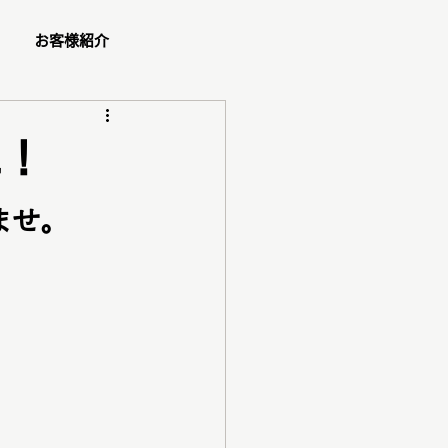
お客様紹介
ュー
た！
ショッピング同行
ませ。
ダル
ペア診断
コスメ紹介
ご予約方法
ゼント