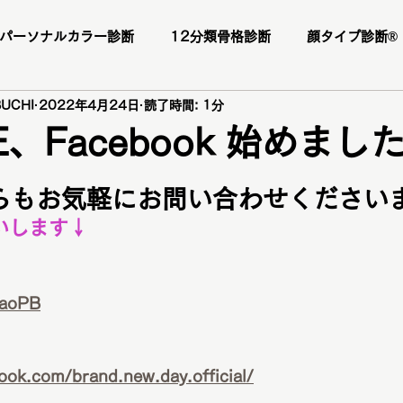
パーソナルカラー診断
12分類骨格診断
顔タイプ診断®️
UCHI
2022年4月24日
読了時間: 1分
ー様
お客様の感想
口コミ
レビュー
人気メニ
E、Facebook 始めまし
座
1DAY垢抜けプレミアムトータル診断・メイクレッスン・
からもお気軽にお問い合わせください
いします↓
断
パーソナルカラー診断
パーソナルカラー
ブライ
WaoPB
顔タイプ診断
ショッピング同行
ワードローブ診断
ook.com/brand.new.day.official/
ファッションカラー48タイプ診断
コスメ提案
プレ