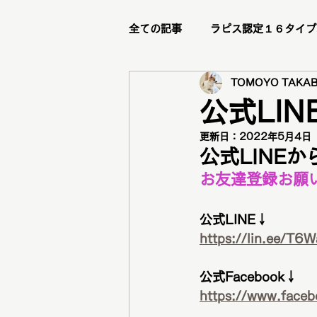
全ての記事
ラピス認定１６タイプ
TOMOYO TAKAB
ビフォーアフター
リピータ
公式LIN
更新日：
2022年5月4日
ステージアップブランディング講
公式LINE
お友達登録お願
メイクレッスン
トータル診
公式LINE↓
https://lin.ee/T6
グループ診断
骨格診断
公式Facebook↓
https://www.faceb
メニュー紹介
新メニュー