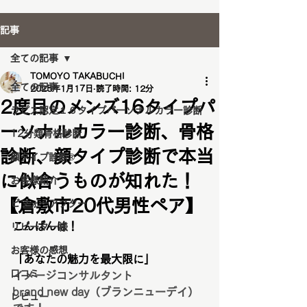
記事
全ての記事
TOMOYO TAKABUCHI
全ての記事
2025年1月17日
読了時間: 12分
2度目のメンズ16タイプパ
ラピス認定１６タイプパーソナルカラー診断
ーソナルカラー診断、骨格
12分類骨格診断
診断、顔タイプ診断で本当
顔タイプ診断®️
に似合うものが知れた！
お客様紹介
【倉敷市20代男性ペア】
ビフォーアフター
こんばんは！
リピーター様
お客様の感想
「あなたの魅力を最大限に」
口コミ
イメージコンサルタント
brand new day（ブランニューデイ）
レビュー