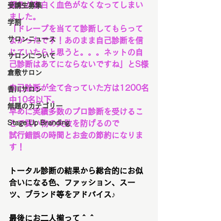
顔色が青白く血色がなくなってしまい
受講生募集
ました。
学割
「ドレープを当てて診断してもらって
サロンニュース
よかったです！あのまま自己診断を信
じていたらと思うと。。。ネットの自
サロンについて
己診断はあてにならないですね」とS様
倉敷サロン
自己診断が全て合っていた方は1200名
香川サロン
中10名以下。
無題のカテゴリー
早めに実績多数のプロ診断を受けるこ
Stage Up Branding
とで買い物の失敗を防げるので
試行錯誤の時間とお金の節約になりま
す！
トータル診断の結果から総合的にお似
合いになる色、ファッション、スー
ツ、ブランド等をアドバイス♪
最後にお二人揃って＾＾