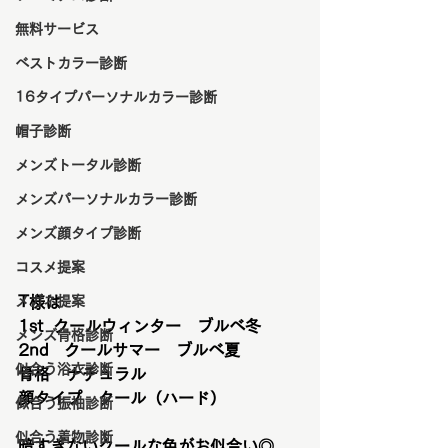
無料サービス
ベストカラー診断
16タイプパーソナルカラー診断
帽子診断
メンズトータル診断
メンズパーソナルカラー診断
メンズ顔タイプ診断
コスメ提案
メガネ提案
T様は
1st  クールウィンター　ブルベ冬
メンズ骨格診断
2nd　クールサマー　ブルベ夏
似合う浴衣診断
骨格　ナチュラル
顔タイプ　クール（ハード）
似合う振袖診断
似合う着物診断
暗すぎないクールな色がお似合い◎