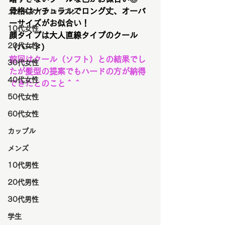
骨格はナチュラルでロング丈、オーバ
メンズメイクレッスン
ーサイズがお似合い！
10代女性
顔タイプは大人直線タイプのクール
20代女性
（ハード）
前回はクール（ソフト）との結果でし
30代女性
たが髪型の提案でもハードの方が納得
40代女性
できたとのこと＾＾
50代女性
60代女性
カップル
メンズ
10代男性
20代男性
30代男性
学生