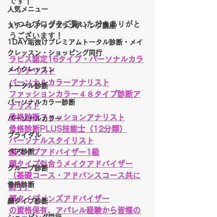
です！
人気メニュー
いつもブログをご覧いただきありがと
ステージアップブランディング講座
うございます！
1DAY垢抜けプレミアムトータル診断・メイ
クレッスン・ショッピング同行
ラピス認定16タイプ・パーソナルカラ
メイクレッスン
ーアナリスト
パーソナルカラーアナリスト
トータル診断
ファッションカラー４８タイプ診断ア
パーソナルカラー診断
ナリスト
骨格診断ファッションアナリスト
パーソナルカラー
骨格診断PLUS技能士（12分類）
ブライダル
パーソナルスタイリスト
ペア診断
顔タイプアドバイザー1級
顔タイプ似合うメイクアドバイザー
グループ診断
（基礎コース・アドバンスコース共に
骨格診断
終了）
顔タイプメンズアドバイザー
顔タイプ診断
の資格保有、アパレル経験から皆様の