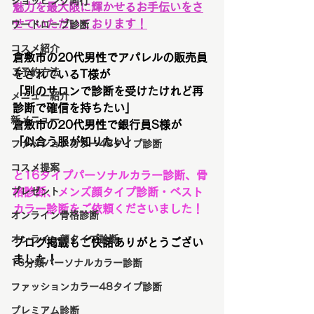
ショッピング同行
魅力を最大限に輝かせるお手伝いをさ
せていただいております！
ワードローブ診断
コスメ紹介
倉敷市の20代男性でアパレルの販売員
ご予約方法
をされているT様が
「別のサロンで診断を受けたけれど再
メニュー紹介
診断で確信を持ちたい」
新メニュー
倉敷市の20代男性で銀行員S様が
「似合う服が知りたい」
ファッションカラー48タイプ診断
コスメ提案
と16タイプパーソナルカラー診断、骨
プレゼント
格診断、メンズ顔タイプ診断・ベスト
カラー診断をご依頼くださいました！
オンライン骨格診断
オンライン顔タイプ診断
ブログ掲載もご快諾ありがとうござい
ました！
16分類パーソナルカラー診断
ファッションカラー48タイプ診断
プレミアム診断