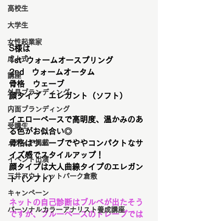
高校生
大学生
女性起業家
S様は
成人式
1st  ウォームオースプリング
2nd　ウォームオータム
講座
骨格　ウェーブ
外見ブランディング
顔タイプ　エレガント（ソフト）
内面ブランディング
イエローベースで高明度、温かみのあ
受講生
る色がお似合い◎
メディア掲載
骨格はウェーブでややコンパクトなサ
イズ感でスタイルアップ！
イベント出演
顔タイプは大人曲線タイプのエレガン
三井アウトレットパーク倉敷
ト（ソフト）
キャンペーン
ネットの自己診断はブルベが出たそう
パーソナルカラーアナリスト養成講座
ですが、ブルーベースのドレープでは