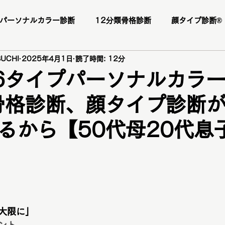
パーソナルカラー診断
12分類骨格診断
顔タイプ診断®️
UCHI
2025年4月1日
読了時間: 12分
ー様
お客様の感想
口コミ
レビュー
人気メニ
6タイプパーソナルカラ
骨格診断、顔タイプ診断
座
1DAY垢抜けプレミアムトータル診断・メイクレッスン・
るから【50代母20代息
断
パーソナルカラー診断
パーソナルカラー
ブライ
日
顔タイプ診断
ショッピング同行
ワードローブ診断
大限に」
ファッションカラー48タイプ診断
コスメ提案
プレ