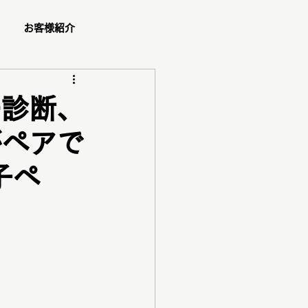
お客様紹介
ュー
ー診断、
がペアで
ショッピング同行
子ペ
ダル
ペア診断
コスメ紹介
ご予約方法
ゼント