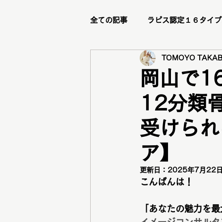
全ての記事
ラピス認定１６タイプ
TOMOYO TAKAB
ビフォーアフター
リピータ
岡山で1
12分類
ステージアップブランディング講
受けられ
メイクレッスン
トータル診
ア】
更新日：
2025年7月22
グループ診断
骨格診断
こんばんは！
「あなたの魅力を最
メニュー紹介
新メニュー