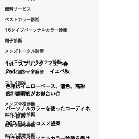
無料サービス
ベストカラー診断
16タイプパーソナルカラー診断
帽子診断
メンズトータル診断
メンズパーソナルカラー診断
1st　スプリング　イエベ春
2nd　オータム　　イエベ秋
メンズ顔タイプ診断
コスメ提案
色相はイエローベース、清色、高彩
メガネ提案
度、高明度がお似合い◎
メンズ骨格診断
パーソナルカラーを使ったコーディネ
似合う浴衣診断
ート提案
300点以上のコスメ提案
似合う振袖診断
似合う着物診断
「念願のパーソナルカラー診断を受け