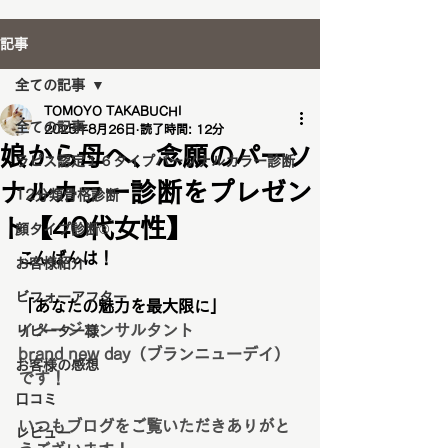
記事
全ての記事
TOMOYO TAKABUCHI
全ての記事
2025年8月26日
読了時間: 12分
娘から母へ、念願のパーソ
ラピス認定１６タイプパーソナルカラー診断
ナルカラー診断をプレゼン
12分類骨格診断
ト【40代女性】
顔タイプ診断®️
こんばんは！
お客様紹介
ビフォーアフター
「あなたの魅力を最大限に」
イメージコンサルタント
リピーター様
brand new day（ブランニューデイ）
お客様の感想
です！
口コミ
いつもブログをご覧いただきありがと
レビュー