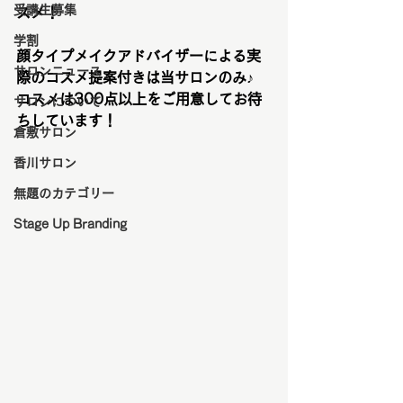
受講生募集
スメ！
学割
顔タイプメイクアドバイザーによる実
サロンニュース
際のコスメ提案付きは当サロンのみ♪
コスメは300点以上をご用意してお待
サロンについて
ちしています！
倉敷サロン
香川サロン
無題のカテゴリー
Stage Up Branding