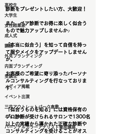
高校生
診断をプレゼントしたい方、大歓迎！
大学生
また、ペア診断でお得に楽しく似合う
女性起業家
もので魅力アップしませんか♪
成人式
「本当に似合う」を知って自信を持っ
講座
て服やメイクをアップデートしません
外見ブランディング
か。
内面ブランディング
お客様のご希望に寄り添ったパーソナ
受講生
ルコンサルティングを行なっておりま
メディア掲載
す♪
イベント出演
三井アウトレットパーク倉敷
「似合うものを知る」には資格保有の
プロ診断が受けられるサロンで1300名
キャンペーン
以上の実績から導かれた正確な診断や
パーソナルカラーアナリスト養成講座
コンサルティングを受けることがオス