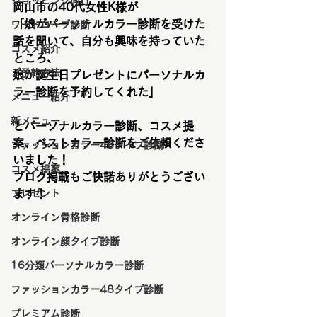
ショッピング同行
岡山市の40代女性K様が
「娘がパーソナルカラー診断を受けた
ワードローブ診断
話を聞いて、自分も興味を持っていた
コスメ紹介
ところ、
ご予約方法
娘が誕生日プレゼントにパーソナルカ
ラー診断を予約してくれた」
メニュー紹介
新メニュー
とパーソナルカラー診断、コスメ提
案、ベストカラー診断をご依頼くださ
ファッションカラー48タイプ診断
いました！
コスメ提案
ブログ掲載もご快諾ありがとうござい
プレゼント
ます！
オンライン骨格診断
オンライン顔タイプ診断
16分類パーソナルカラー診断
ファッションカラー48タイプ診断
プレミアム診断