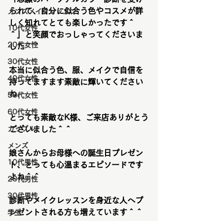
られて、自分に似合う色やコスメが詳
メンズメイクレッスン
しく知れてとても楽しかったです＾
10代女性
＾」と笑顔でおっしゃってくださいま
20代女性
した＾＾
30代女性
本当に似合う色、服、メイクで自信を
40代女性
持ってますます素敵に輝いてください
ね♪
50代女性
60代女性
とっても素敵なK様、ご来店ありがとう
カップル
ございました＾＾
メンズ
娘さんからお母様への誕生日プレゼン
10代男性
ト、とっても心温まるエピソードです
よね＾＾
20代男性
30代男性
診断やメイクレッスンを身近な人へプ
レゼントされる方も増えています＾＾
学生