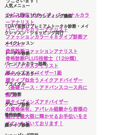
うございます！
人気メニュー
ラピス認定16タイプ・パーソナルカラ
ステージアップブランディング講座
ーアナリスト
1DAY垢抜けプレミアムトータル診断・メイ
パーソナルカラーアナリスト
クレッスン・ショッピング同行
ファッションカラー４８タイプ診断ア
メイクレッスン
ナリスト
骨格診断ファッションアナリスト
トータル診断
骨格診断PLUS技能士（12分類）
パーソナルカラー診断
パーソナルスタイリスト
顔タイプアドバイザー1級
パーソナルカラー
顔タイプ似合うメイクアドバイザー
ブライダル
（基礎コース・アドバンスコース共に
ペア診断
終了）
顔タイプメンズアドバイザー
グループ診断
の資格保有、アパレル経験から皆様の
骨格診断
魅力を最大限に輝かせるお手伝いをさ
せていただいております！
顔タイプ診断