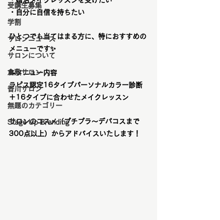
受講生募集
・自分に自信を持ちたい
学割
ひとつでも当てはまる方に、特におすすめの
サロンニュース
メニューです✨
サロンについて
倉敷サロン
📝
メニュー内容
ラピス認定16タイプパーソナルカラー診断
香川サロン
＋
16タイプに合わせたメイクレッスン
無題のカテゴリー
サロンのコスメ（プチプラ〜デパコスまで
Stage Up Branding
300点以上）からアドバイスいたします！