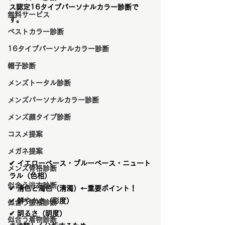
ス認定16タイプパーソナルカラー診断で
無料サービス
す。
ベストカラー診断
16タイプパーソナルカラー診断
帽子診断
メンズトータル診断
メンズパーソナルカラー診断
メンズ顔タイプ診断
コスメ提案
メガネ提案
✔ イエローベース・ブルーベース・ニュート
メンズ骨格診断
ラル（色相）
似合う浴衣診断
✔ 清色と濁色（清濁）←重要ポイント！
✔ 鮮やかさ（彩度）
似合う振袖診断
✔ 明るさ（明度）
似合う着物診断