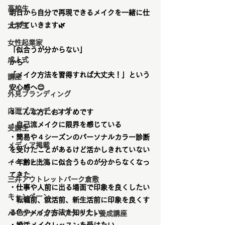
高校生
明日から自分で再現できるメイク
を一緒に仕
上げていきます🌿
大学生
女性起業家
「似合うが分からない」
成人式
から
「メイク方法を習得すれば大丈夫！」という
講座
安心感へ😊
外見ブランディング
内面ブランディング
🌷
こんな方におすすめです
・自己流メイクに限界を感じている
受講生
・簡易や４シーズンのパーソナルカラー診断
メディア掲載
を受けたことがあるけど活かしきれていない
・年齢とともに似合うものが分からなくなっ
イベント出演
てきた
三井アウトレットパーク倉敷
・仕事や人前に出る場面で印象を良くしたい
キャンペーン
・転職前、就活前、新生活前に印象を良くす
る色やメイク方法を知りたい
パーソナルカラーアナリスト養成講座
・婚活メイクレッスンを受けたい