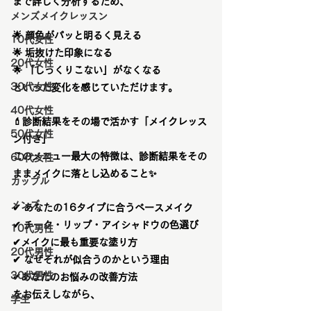
まで詳しく分析するため、
メンズメイクレッスン
🌟 顔色がパッと明るく見える
10代女性
🌟 垢抜けた印象になる
20代女性
🌟 「しっくりこない」がなくなる
30代女性
といった変化を感じていただけます。
40代女性
💄
診断結果をその場で活かす「メイクレッス
50代女性
ン付き」
このメニュー最大の特徴は、
診断結果をその
60代女性
ままメイクに落とし込めること
✨
カップル
メンズ
✔ あなたの16タイプに合うベースメイク
✔ チーク・リップ・アイシャドウの色選び
10代男性
✔メイクに最も重要な塗り方
20代男性
✔ なぜそれが似合うのかという理由
30代男性
✔あなたのお悩みの改善方法
をお伝えしながら、
学生