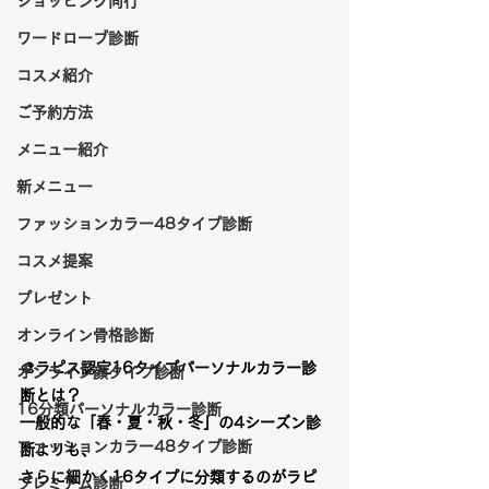
ショッピング同行
ワードローブ診断
コスメ紹介
ご予約方法
メニュー紹介
新メニュー
ファッションカラー48タイプ診断
コスメ提案
プレゼント
オンライン骨格診断
🎨
ラピス認定16タイプパーソナルカラー診
オンライン顔タイプ診断
断とは？
16分類パーソナルカラー診断
一般的な「春・夏・秋・冬」の4シーズン診
ファッションカラー48タイプ診断
断よりも、
さらに細かく16タイプに分類
するのがラピ
プレミアム診断