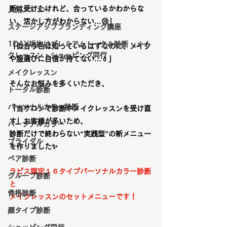
断は受けたけれど、合っているかわからな
人気メニュー
い、活かし方がわからない…😢」
ステージアップブランディング講座
1DAY垢抜けプレミアムトータル診断・メイ
「似合う色は知っているはずなのに、メイク
クレッスン・ショッピング同行
や服選びに自信が持てない…💄」
メイクレッスン
そんなお悩みを多くいただき、
トータル診断
パーソナルカラー診断
「当サロンで診断やメイクレッスンを受け直
す」お客様が多いため、
パーソナルカラー
診断だけで終わらない“実践型”の新メニュー
ブライダル
を作りました✨
ペア診断
ラピス認定１６タイプパーソナルカラー診断
グループ診断
と
骨格診断
メイクレッスンのセットメニューです！
顔タイプ診断