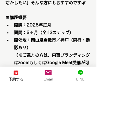
活かしたい」そんな方にもおすすめです🌿
📅
講座概要
開講：2026年毎月
期間：3ヶ月（全12ステップ）
開催地：岡山県倉敷市／神戸（同行・撮
影あり）
（※ご遠方の方は、内面ブランディング
はzoomもしくはGoogle Meet受講が可
能です。
数日にまとめて受講することも可能で
予約する
Email
LINE
す。ご希望に合わせて日程調整させてい
ただきますのでお気軽にご相談くださ
い。）
定員：少人数制（3〜5名）
受講枠は残りわずかです！
対象：20〜50代女性
本気で自分を変えたい方・確実に魅力を