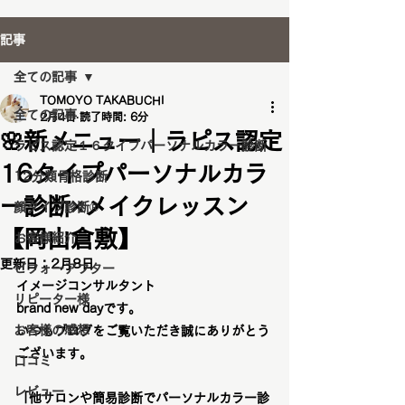
記事
全ての記事
TOMOYO TAKABUCHI
全ての記事
2月4日
読了時間: 6分
🌸新メニュー｜ラピス認定
ラピス認定１６タイプパーソナルカラー診断
16タイプパーソナルカラ
12分類骨格診断
ー診断×メイクレッスン
顔タイプ診断®️
【岡山倉敷】
お客様紹介
更新日：
2月8日
ビフォーアフター
イメージコンサルタント
リピーター様
brand new dayです。
お客様の感想
いつもブログをご覧いただき誠にありがとう
ございます。
口コミ
レビュー
「他サロンや簡易診断でパーソナルカラー診