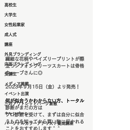
高校生
大学生
女性起業家
成人式
講座
外見ブランディング
繊細な花柄やペイズリープリントが際
内面ブランディング
立つシフォンプリーツスカートは骨格
ウェーブさんに◎
受講生
メディア掲載
2023年９月15日（金）より発売！
イベント出演
何が似合うかわからない方、トータル
三井アウトレットパーク倉敷
診断がまだの方は
キャンペーン
プロ診断を受けて、まずは自分に似合
うものを知ってから買い物に行かれる
パーソナルカラーアナリスト養成講座
ことをおすすめします＾＾