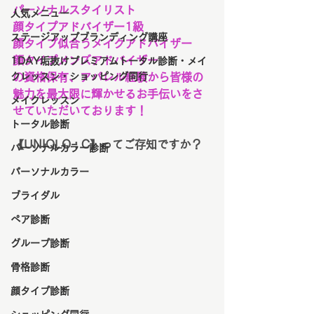
パーソナルスタイリスト
人気メニュー
顔タイプアドバイザー1級
ステージアップブランディング講座
顔タイプ似合うメイクアドバイザー
顔タイプメンズアドバイザー
1DAY垢抜けプレミアムトータル診断・メイ
クレッスン・ショッピング同行
の資格保有、アパレル経験から皆様の
魅力を最大限に輝かせるお手伝いをさ
メイクレッスン
せていただいております！
トータル診断
【UNIQLO : C】ってご存知ですか？
パーソナルカラー診断
パーソナルカラー
ブライダル
ペア診断
グループ診断
骨格診断
顔タイプ診断