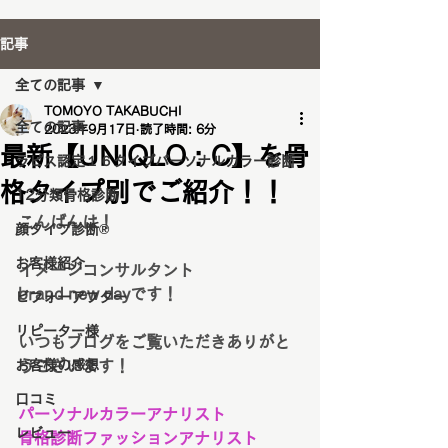
記事
全ての記事
TOMOYO TAKABUCHI
全ての記事
2023年9月17日
読了時間: 6分
最新【UNIQLO : C】を骨
ラピス認定１６タイプパーソナルカラー診断
格タイプ別でご紹介！！
12分類骨格診断
こんばんは！
顔タイプ診断®️
お客様紹介
イメージコンサルタント
brand new dayです！
ビフォーアフター
リピーター様
いつもブログをご覧いただきありがと
お客様の感想
うございます！
口コミ
パーソナルカラーアナリスト
レビュー
骨格診断ファッションアナリスト