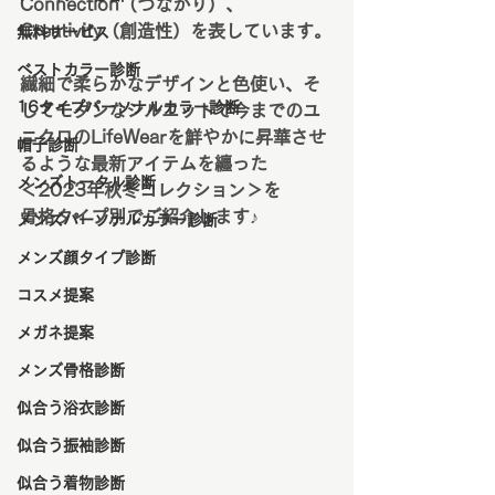
Connection（つながり）、
Creativity（創造性）を表しています。
無料サービス
ベストカラー診断
繊細で柔らかなデザインと色使い、そ
16タイプパーソナルカラー診断
してモダンなシルエットで今までのユ
ニクロのLifeWearを鮮やかに昇華させ
帽子診断
るような最新アイテムを纏った
メンズトータル診断
＜2023年秋冬コレクション＞を
骨格タイプ別でご紹介します♪
メンズパーソナルカラー診断
メンズ顔タイプ診断
コスメ提案
メガネ提案
メンズ骨格診断
似合う浴衣診断
似合う振袖診断
似合う着物診断