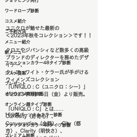
ショッピング同行
ワードローブ診断
コスメ紹介
ユニクロが魅せた最新の
ご予約方法
＜2023年秋冬コレクション＞です！！
メニュー紹介
クロエやジバンシィなど数多くの高級
新メニュー
ブランドのディレクターを務めたデザ
ファッションカラー48タイプ診断
イナー、
クレア・ワイト・ケラー氏が手がける
コスメ提案
ウィメンズコレクション
プレゼント
「UNIQLO : C（ユニクロ：シー）」
オンライン骨格診断
が2023年9月15日（金）より販売。
オンライン顔タイプ診断
「UNIQLO : C」とは……
16分類パーソナルカラー診断
Curiosity（好奇心）、
Conversation（会話）、City（都
ファッションカラー48タイプ診断
市）、Clarity（明快さ）、
プレミアム診断