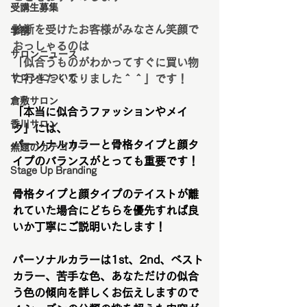
受講生募集
診断を受けたお客様がみなさん笑顔で
学割
おっしゃるのは
サロンニュース
「似合うものがわかってすぐに買い物
サロンについて
に行きたくなりました＾＾」です！
倉敷サロン
「本当に似合うファッションやメイ
香川サロン
ク」には、
パーソナルカラーと骨格タイプと顔タ
無題のカテゴリー
イプのバランスがとっても重要です！
Stage Up Branding
骨格タイプと顔タイプのテイストが離
れていた場合にどちらを優先すれば良
いか丁寧にご説明いたします！
パーソナルカラーは1st、2nd、ベスト
カラー、苦手な色、あなただけの似合
う色の傾向を詳しくお伝えしますので