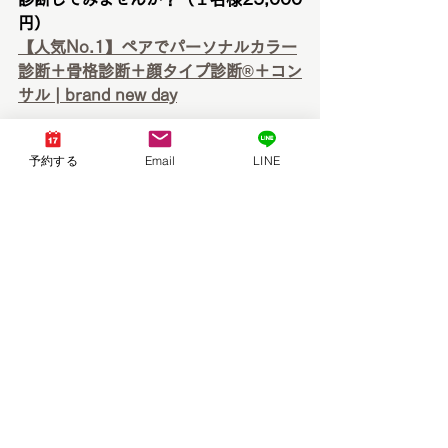
円）
【人気No.1】ペアでパーソナルカラー
診断＋骨格診断＋顔タイプ診断®︎＋コン
サル | brand new day
＊「本当に似合うファッションやメイ
予約する
Email
LINE
ク」には必須のパーソナルカラー診
断・骨格診断・顔タイプ診断®︎が一度に
受けられます！
マンツーマンでじっくりアドバイスを
受けたい方におすすめ！
【人気No.2】パーソナルカラー診断＋
骨格診断＋顔タイプ診断®︎＋コンサル | 
brand new day
＊3名様での同時診断が可能です！（1
名様25,000円）
３人グループの仲良しさんにおすす