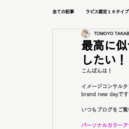
全ての記事
ラピス認定１６タイプ
TOMOYO TAKAB
ビフォーアフター
リピータ
最高に似
したい！
ステージアップブランディング講
こんばんは！
メイクレッスン
トータル診
イメージコンサルタ
brand new dayで
グループ診断
骨格診断
いつもブログをご覧
パーソナルカラーア
メニュー紹介
新メニュー