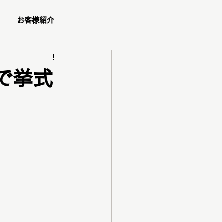
お客様紹介
ュー
で挙式
ショッピング同行
ダル
ペア診断
コスメ紹介
ご予約方法
ゼント