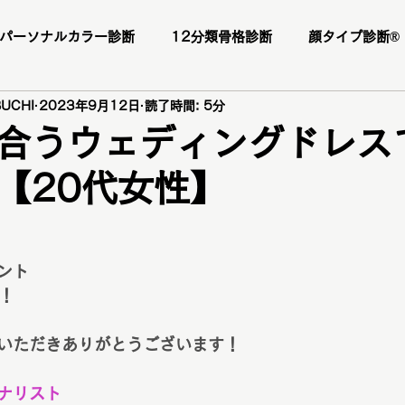
パーソナルカラー診断
12分類骨格診断
顔タイプ診断®️
UCHI
2023年9月12日
読了時間: 5分
ー様
お客様の感想
口コミ
レビュー
人気メニ
合うウェディングドレス
【20代女性】
座
1DAY垢抜けプレミアムトータル診断・メイクレッスン・
断
パーソナルカラー診断
パーソナルカラー
ブライ
ント
す！
顔タイプ診断
ショッピング同行
ワードローブ診断
いただきありがとうございます！
ナリスト
ファッションカラー48タイプ診断
コスメ提案
プレ