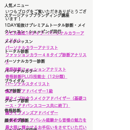
人気メニュー
いつもブログをご覧いただきありがとうござ
ステージアップブランディング講座
います！
1DAY垢抜けプレミアムトータル診断・メイ
クレッスン・ショッピング同行
ラピス認定16タイプ・パーソナルカラーア
ナリスト
メイクレッスン
パーソナルカラーアナリスト
トータル診断
ファッションカラー４８タイプ診断アナリス
パーソナルカラー診断
ト
骨格診断ファッションアナリスト
パーソナルカラー
骨格診断PLUS技能士（12分類）
ブライダル
パーソナルスタイリスト
ペア診断
顔タイプアドバイザー1級
顔タイプ似合うメイクアドバイザー（基礎コ
グループ診断
ース・アドバンスコース共に終了）
骨格診断
顔タイプメンズアドバイザー
の資格保有、アパレル経験から皆様の魅力を
顔タイプ診断
最大限に輝かせるお手伝いをさせていただい