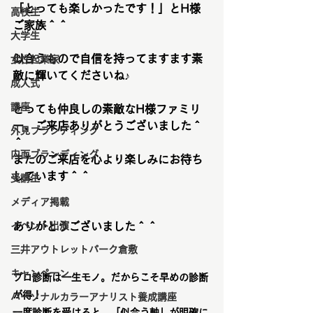
「とっても楽しかったです！」とH様
高校生
ご家族＾＾
大学生
似合うもので自信を持ってますます素
女性起業家
敵に輝いてくださいね♪
成人式
講座
とっても仲良しの素敵なH様ファミリ
ー、ご来店ありがとうございました＾
外見ブランディング
＾
内面ブランディング
またのご来店を心より楽しみにお待ち
しています＾＾
受講生
メディア掲載
イベント出演
ありがとうございました＾＾
三井アウトレットパーク倉敷
キャンペーン
プロ診断は一生モノ。だからこそ早めの診断
が得！
パーソナルカラーアナリスト養成講座
一度診断を受けると、「似合う軸」が明確に