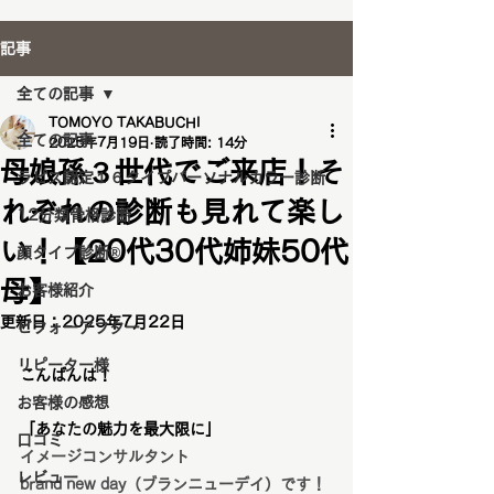
記事
全ての記事
TOMOYO TAKABUCHI
全ての記事
2025年7月19日
読了時間: 14分
母娘孫３世代でご来店！そ
ラピス認定１６タイプパーソナルカラー診断
れぞれの診断も見れて楽し
12分類骨格診断
い！【20代30代姉妹50代
顔タイプ診断®️
母】
お客様紹介
更新日：
2025年7月22日
ビフォーアフター
リピーター様
こんばんは！
お客様の感想
「あなたの魅力を最大限に」
口コミ
イメージコンサルタント
レビュー
brand new day（ブランニューデイ）です！