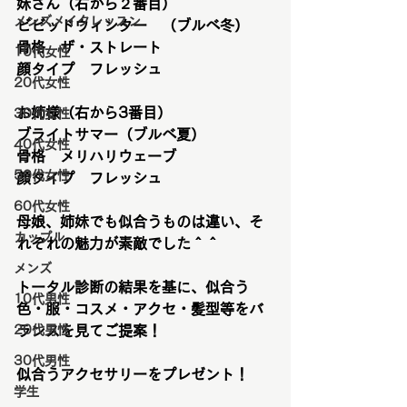
妹さん（右から２番目）
メンズメイクレッスン
ビビッドウィンター　（ブルベ冬）
骨格　ザ・ストレート
10代女性
顔タイプ　フレッシュ
20代女性
お姉様（右から3番目）
30代女性
ブライトサマー（ブルベ夏）
40代女性
骨格　メリハリウェーブ
50代女性
顔タイプ　フレッシュ
60代女性
母娘、姉妹でも似合うものは違い、そ
カップル
れぞれの魅力が素敵でした＾＾
メンズ
トータル診断の結果を基に、似合う
10代男性
色・服・コスメ・アクセ・髪型等をバ
20代男性
ランスを見てご提案！
30代男性
似合うアクセサリーをプレゼント！
学生