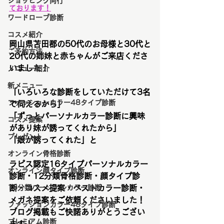
ショッピング同行
ております！
ワードローブ診断
コスメ紹介
岡山県苫田郡の50代のお母様と30代と
ご予約方法
20代の姉妹と赤ちゃんがご来店くださ
いました！
メニュー紹介
新メニュー
「いろいろな診断をしていただけて3名
ファッションカラー48タイプ診断
で伺えるから」
「ずっとパーソナルカラー診断に興味
コスメ提案
があり妹が誘ってくれたから」
プレゼント
「娘が誘ってくれた」と
オンライン骨格診断
ラピス認定16タイプパーソナルカラー
オンライン顔タイプ診断
診断・12分類骨格診断・顔タイプ診
16分類パーソナルカラー診断
断・コスメ提案・ベストカラー診断・
メガネ提案をご依頼くださいました！
ファッションカラー48タイプ診断
ブログ掲載もご快諾ありがとうござい
プレミアム診断