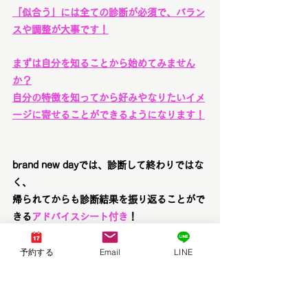
「似合う」には全ての診断が必須で、
バラン
スや調整が大事で
す！
まずは自分を知ることから始めてみません
か？
自分の特徴を知ってから好みやなりたいイメ
ージに寄せることができるようになります！
brand new dayでは、診断して終わりではな
く、
帰られてからも診断結果を振り返ることがで
きる
アドバイスシート付き
！
結果を取り入れてみて、聞きたいことも後か
ら湧いてくることもあるかと思います。
予約する
Email
LINE
LINE質問は無制限で無料アフターフォロー
を行っております！