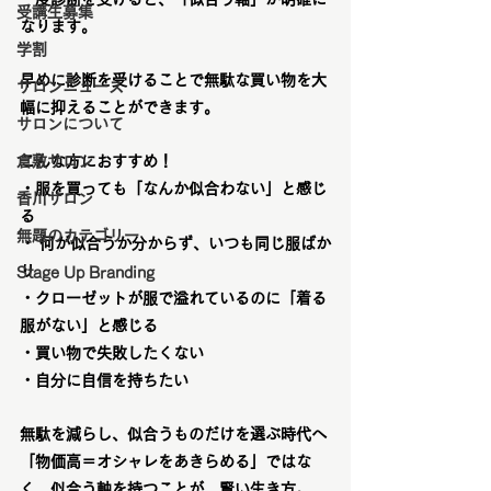
受講生募集
なります。
学割
早めに診断を受けることで無駄な買い物を大
サロンニュース
幅に抑えることができます。
サロンについて
倉敷サロン
こんな方におすすめ！
・服を買っても「なんか似合わない」と感じ
香川サロン
る
無題のカテゴリー
・ 何が似合うか分からず、いつも同じ服ばか
り
Stage Up Branding
・クローゼットが服で溢れているのに「着る
服がない」と感じる
・買い物で失敗したくない
・自分に自信を持ちたい
無駄を減らし、似合うものだけを選ぶ時代へ
「物価高＝オシャレをあきらめる」ではな
く、似合う軸を持つことが、賢い生き方。