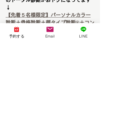
のトータル診断がおトクになってます
↓
【先着５名様限定】パーソナルカラー
診断＋骨格診断＋顔タイプ診断®︎＋コン
サル | brand new day
予約する
Email
LINE
ご予約方法についてはこちらをご覧く
ださい↓
ご予約方法について
サロンについてはこちらのブログをご
覧ください
😊
brand new dayってどんなサロン？
イメージコンサルタント
brand new day ブランニューデイ　岡
山・倉敷・香川
https://www.brandnewday-
official.com/