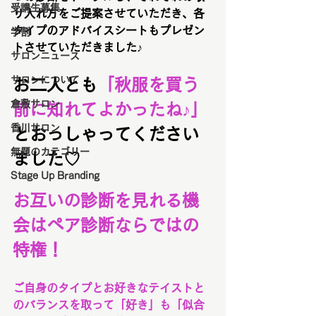
受講生募集
り入れ方をご提案させていただき、各
タイプのアドバイスシートもプレゼン
学割
トさせていただきました♪
サロンニュース
サロンについて
お二人とも
「秋服を買う
倉敷サロン
前に知れてよかったね♪」
香川サロン
とおっしゃってください
無題のカテゴリー
ました♡
Stage Up Branding
お互いの診断を見れる機
会はペア診断ならではの
特権！
ご自身のタイプとお好きなテイストと
のバランスを取って「好き」も「似合