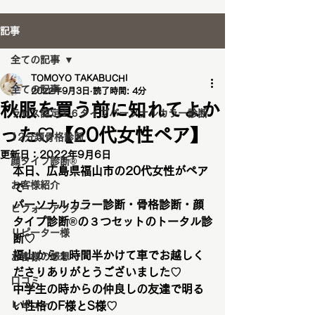
記事
全ての記事
TOMOYO TAKABUCHI
全ての記事
2022年9月3日
読了時間: 4分
秋服を買う前に知れてよか
ラピス認定１６タイプパーソナルカラー診断
った♡【20代女性ペア】
12分類骨格診断
更新日：
2022年9月6日
顔タイプ診断®️
本日、広島県福山市の20代女性がペア
お客様紹介
で
パーソナルカラー診断・骨格診断・顔
ビフォーアフター
タイプ診断®︎の３つセットのトータル診
リピーター様
断♡
福山から１時間半かけて車でお越しく
お客様の感想
ださりありがとうございました♡
口コミ
中学生の時からの仲良しの友達で明る
レビュー
い性格のF様とS様♡