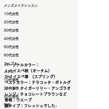
メンズメイクレッスン
10代女性
20代女性
30代女性
40代女性
50代女性
60代女性
カップル
パーソナルカラー：
１st イエベ秋（オータム）　　
メンズ
2nd イエベ春　(スプリング）
10代男性
ベストカラー：テラコッタ・ボトルグ
リーン・タイガーリリー・アンゴラオ
20代男性
レンジ・チョコレートブラウンなど
30代男性
骨格：ウエーブ
学生
顔タイプ：フレッシュでした♪