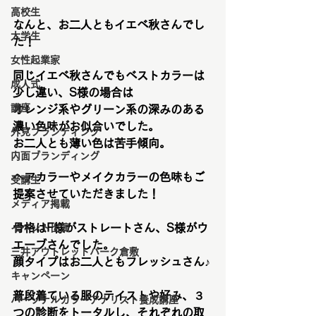
高校生
なんと、お二人ともイエベ秋さんでし
大学生
た！
女性起業家
同じイエベ秋さんでもベストカラーは
成人式
少し違い、S様の場合は
講座
オレンジ系やグリーン系の深みのある
濃い色味がお似合いでした。
外見ブランディング
お二人とも薄い色は苦手傾向。
内面ブランディング
ヘアカラーやメイクカラーの色味もご
受講生
提案させていただきました！
メディア掲載
骨格はF様がストレートさん、S様がウ
イベント出演
エーブさんでした。
三井アウトレットパーク倉敷
顔タイプはお二人ともフレッシュさん♪
キャンペーン
普段着ている服のテイストや好み、３
パーソナルカラーアナリスト養成講座
つの診断をトータルし、それぞれの取