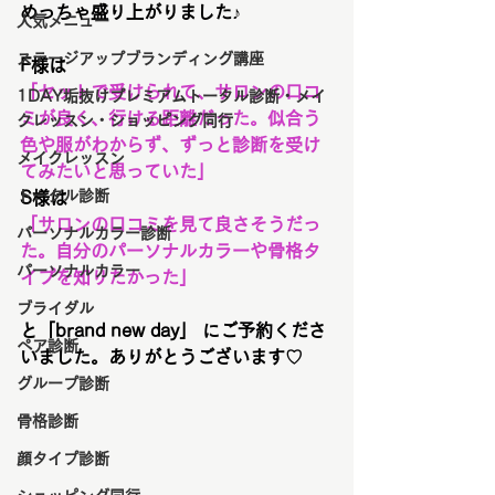
めっちゃ盛り上がりました♪
人気メニュー
ステージアップブランディング講座
F様は
「セットで受けられて、サロンの口コ
1DAY垢抜けプレミアムトータル診断・メイ
ミが良く、行ける距離だった。似合う
クレッスン・ショッピング同行
色や服がわからず、ずっと診断を受け
メイクレッスン
てみたいと思っていた」
トータル診断
S様は
「サロンの口コミを見て良さそうだっ
パーソナルカラー診断
た。自分のパーソナルカラーや骨格タ
パーソナルカラー
イプを知りたかった」
ブライダル
と「brand new day」 にご予約くださ
ペア診断
いました。ありがとうございます♡
グループ診断
骨格診断
顔タイプ診断