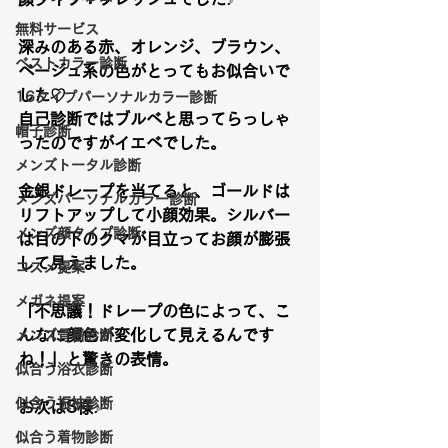
無料サービス
深みのある赤、オレンジ、ブラウン、
ベストカラー診断
ベージュ系の色がとってもお似合いで
した♡
16タイプパーソナルカラー診断
自己診断ではブルベと思ってらっしゃ
帽子診断
ったのですがイエベでした。
メンズトータル診断
金銀ドレープを当てると、ゴールドは
メンズパーソナルカラー診断
リフトアップして小顔効果。シルバー
メンズ顔タイプ診断
は目の下のクマが目立ってお顔が膨張
して見えました。
コスメ提案
メガネ提案
「不思議！ドレープの色によって、こ
んなに顔色が変化して見えるんです
メンズ骨格診断
ね！」と驚きの表情。
似合う浴衣診断
似合う振袖診断
お次はS様♪
似合う着物診断