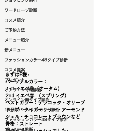
ショッピング同行
ワードローブ診断
コスメ紹介
ご予約方法
メニュー紹介
新メニュー
ファッションカラー48タイプ診断
コスメ提案
まずはF様♪
プレゼント
パーソナルカラー：
１st イエベ秋（オータム）　　
オンライン骨格診断
2nd イエベ春　(スプリング）
オンライン顔タイプ診断
ベストカラー：テラコッタ・オリーブ
ドラブ・タイガーリリー・アーモンド
16分類パーソナルカラー診断
シェル・チョコレートブラウンなど
ファッションカラー48タイプ診断
骨格：ストレート
プレミアム診断
顔タイプ：フレッシュでした♪