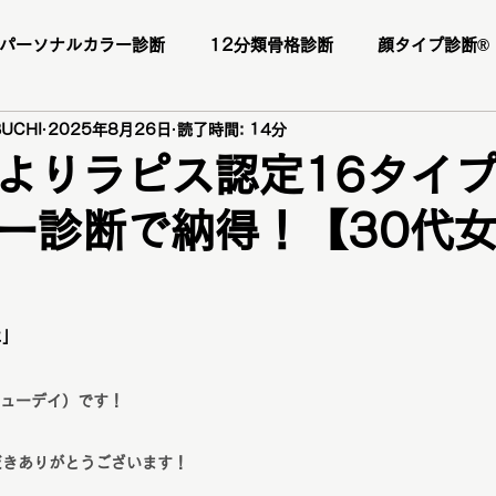
パーソナルカラー診断
12分類骨格診断
顔タイプ診断®️
UCHI
2025年8月26日
読了時間: 14分
ー様
お客様の感想
口コミ
レビュー
人気メニ
よりラピス認定16タイ
ー診断で納得！【30代
座
1DAY垢抜けプレミアムトータル診断・メイクレッスン・
断
パーソナルカラー診断
パーソナルカラー
ブライ
に」
顔タイプ診断
ショッピング同行
ワードローブ診断
ランニューデイ）です！
だきありがとうございます！
ファッションカラー48タイプ診断
コスメ提案
プレ