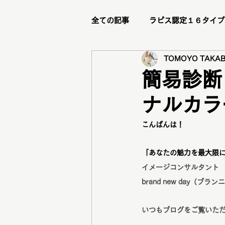
全ての記事
ラピス認定１６タイプ
TOMOYO TAKAB
ビフォーアフター
リピータ
簡易診断
ナルカラ
ステージアップブランディング講
こんばんは！
メイクレッスン
トータル診
「あなたの魅力を最大限
イメージコンサルタント
グループ診断
骨格診断
brand new day（ブ
いつもブログをご覧いた
メニュー紹介
新メニュー