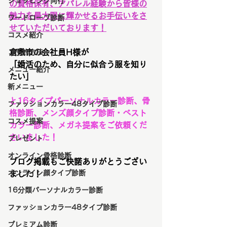
ショッピング同行
の資格保有、アパレル経験から皆様の
魅力を最大限に輝かせるお手伝いをさ
ワードローブ診断
せていただいております！
コスメ紹介
倉敷市の会社員H様が
ご予約方法
「婚活のため、自分に似合う服を知り
メニュー紹介
たい」
新メニュー
と16タイプパーソナルカラー診断、骨
ファッションカラー48タイプ診断
格診断、メンズ顔タイプ診断・ベスト
コスメ提案
カラー診断、メガネ提案をご依頼くだ
さいました！
プレゼント
オンライン骨格診断
ブログ掲載もご快諾ありがとうござい
オンライン顔タイプ診断
ました！
16分類パーソナルカラー診断
ファッションカラー48タイプ診断
プレミアム診断