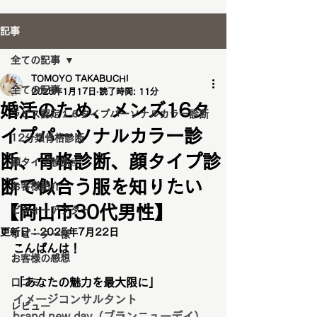
記事
全ての記事
TOMOYO TAKABUCHI
全ての記事
2025年1月17日
読了時間: 11分
婚活のため、メンズ16タ
ラピス認定１６タイプパーソナルカラー診断
イプパーソナルカラー診
12分類骨格診断
断、骨格診断、顔タイプ診
顔タイプ診断®️
断で似合う服を知りたい
お客様紹介
【岡山市30代男性】
ビフォーアフター
更新日：
2025年7月22日
リピーター様
こんばんは！
お客様の感想
「あなたの魅力を最大限に」
口コミ
イメージコンサルタント
レビュー
brand new day（ブランニューデイ）