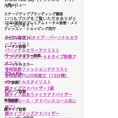
人気メニュー
です！
ステージアップブランディング講座
いつもブログをご覧いただきありがと
1DAY垢抜けプレミアムトータル診断・メイ
うございます！
クレッスン・ショッピング同行
ラピス認定16タイプ・パーソナルカラ
メイクレッスン
ーアナリスト
トータル診断
パーソナルカラーアナリスト
パーソナルカラー診断
ファッションカラー４８タイプ診断ア
ナリスト
パーソナルカラー
骨格診断ファッションアナリスト
ブライダル
骨格診断PLUS技能士（12分類）
パーソナルスタイリスト
ペア診断
顔タイプアドバイザー1級
グループ診断
顔タイプ似合うメイクアドバイザー
骨格診断
（基礎コース・アドバンスコース共に
終了）
顔タイプ診断
顔タイプメンズアドバイザー