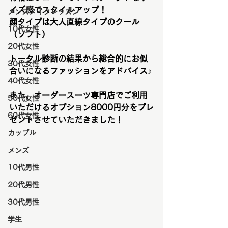
イズ感でスタイルアップ！
メンズメイクレッスン
顔タイプは大人直線タイプのクール
10代女性
（ソフト）
20代女性
トータル診断の結果から総合的にお似
30代女性
合いになるファッションをアドバイス♪
40代女性
また、オーダースーツ専門店でご利用
50代女性
いただけるオプション8000円分をプレ
60代女性
ゼントさせていただきました！
カップル
メンズ
10代男性
20代男性
30代男性
学生