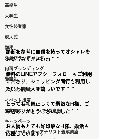
高校生
大学生
女性起業家
成人式
講座
診断を参考に自信を持ってオシャレを
外見ブランディング
お楽しみくださいね＾＾
内面ブランディング
無料のLINEアフターフォローもご利用
受講生
くださり、ショッピング同行も利用し
たいと伺い大変嬉しいです＾＾
メディア掲載
イベント出演
とっても礼儀正しくて素敵なH様、ご
三井アウトレットパーク倉敷
来店ありがとうございました＾＾
キャンペーン
お人柄もとても好印象なH様。婚活も
パーソナルカラーアナリスト養成講座
応援しています♪