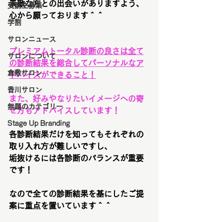
素敵な方との出会いがありますよう、
受講生募集
心から願っております＾＾
学割
サロンニュース
プレミアムトータル診断の良さは全て
サロンについて
の診断結果を総合してパーソナルなア
倉敷サロン
ドバイスができること！
香川サロン
また、好みやなりたいイメージへの寄
無題のカテゴリー
せ方もアドバイスしています！
Stage Up Branding
各診断結果だけを知ってもそれぞれの
取り入れ方が難しいですし、
垢抜けるには各診断のバランスが重要
です！
なので全ての診断結果を基にしたご提
案に重点を置いています＾＾