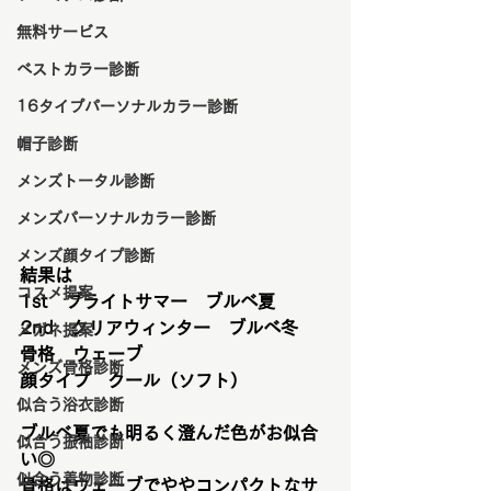
無料サービス
ベストカラー診断
16タイプパーソナルカラー診断
帽子診断
メンズトータル診断
メンズパーソナルカラー診断
メンズ顔タイプ診断
結果は
コスメ提案
1st　ブライトサマー　ブルベ夏
2nd　クリアウィンター　ブルベ冬
メガネ提案
骨格　ウェーブ
メンズ骨格診断
顔タイプ　クール（ソフト）
似合う浴衣診断
ブルベ夏でも明るく澄んだ色がお似合
似合う振袖診断
い◎
似合う着物診断
骨格はウェーブでややコンパクトなサ