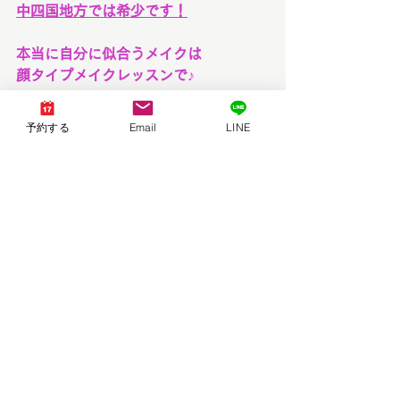
中四国地方では希少です！
本当に自分に似合うメイクは
顔タイプメイクレッスンで♪
「顔タイプメイクレッスン」は、
予約する
Email
LINE
こちらの公式HP限定、
トータル診断を受けられた方、
トータル診断とメイクレッスンをセッ
トで受けたい方限定です！
☆本当に似合うものを知りたい方
☆似合うメイクや服で垢抜けたい方
ぜひbrand new dayにお越しください♪
皆様の魅力をお伝えできることを心よ
り楽しみにしております！
【特典】