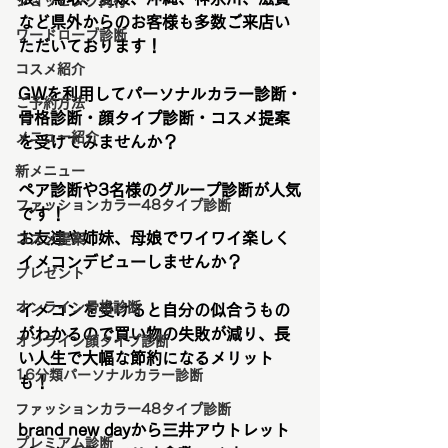
ショッピング同行
など県外からのお客様も多数ご来店い
ワードローブ診断
ただいております！
コスメ紹介
GWを利用してパーソナルカラー診断・
ご予約方法
骨格診断・顔タイプ診断・コスメ提案
メニュー紹介
を受けてみませんか？
新メニュー
ペア診断や3名様のグループ診断が人気
ファッションカラー48タイプ診断
です！
お友達や姉妹、母娘でワイワイ楽しく
コスメ提案
イメコンデビューしませんか？
プレゼント
オンライン骨格診断
イメコンを受けると自分の似合うもの
がわかるので買い物の失敗が減り、長
オンライン顔タイプ診断
い人生で大幅な節約になるメリット
16分類パーソナルカラー診断
も！
ファッションカラー48タイプ診断
brand new dayから三井アウトレット
プレミアム診断