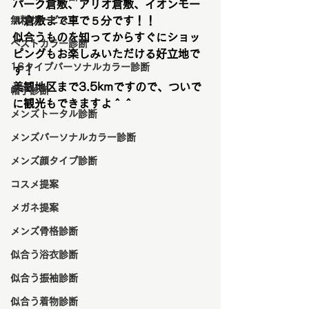
パーク倉敷、アリオ倉敷、イオンモー
無料サービス
ル倉敷まで車で５分です！！
似合うものを知ってからすぐにショッ
ベストカラー診断
ピングもお楽しみいただける好立地で
16タイプパーソナルカラー診断
す！
美観地区まで3.5kmですので、ついで
帽子診断
に観光もできますよ＾＾
メンズトータル診断
メンズパーソナルカラー診断
メンズ顔タイプ診断
コスメ提案
メガネ提案
メンズ骨格診断
似合う浴衣診断
似合う振袖診断
似合う着物診断