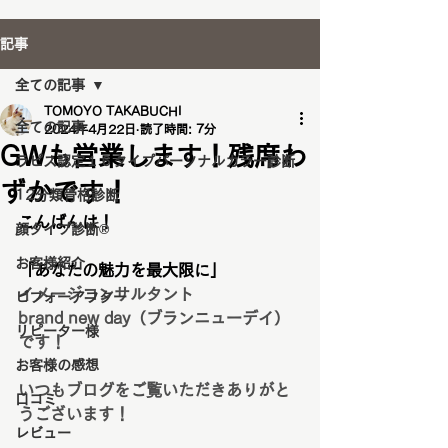
記事
全ての記事
TOMOYO TAKABUCHI
全ての記事
2024年4月22日
読了時間: 7分
GWも営業します！残席わ
ラピス認定１６タイプパーソナルカラー診断
ずかです！
12分類骨格診断
こんばんは！
顔タイプ診断®️
お客様紹介
「あなたの魅力を最大限に」
イメージコンサルタント
ビフォーアフター
brand new day（ブランニューデイ）
リピーター様
です！
お客様の感想
いつもブログをご覧いただきありがと
口コミ
うございます！
レビュー