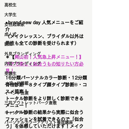
高校生
大学生
●brand new day 人気メニューをご紹
女性起業家
介　
成人式
（メイクレッスン、ブライダル以外は
男性も全ての診断を受けられます）
講座
外見ブランディング
＊【
岡山初！
人気急上昇メニュー！
】
内面ブランディング
ペアで楽しく似合うもの知りたい方必
見！
受講生
16分類パーソナルカラー診断・12分類
メディア掲載
骨格診断・８タイプ顔タイプ診断®︎・コ
スメ提案！
イベント出演
トータル診断をより詳しく診断できる
三井アウトレットパーク倉敷
メニュー！
トータル診断の結果から実際に似合う
キャンペーン
ファッションを試着できるので「似合
パーソナルカラーアナリスト養成講座
う」を体感していただけます！メイク