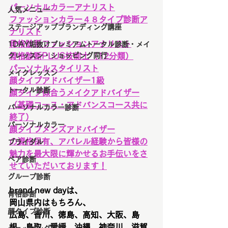
パーソナルカラーアナリスト
人気メニュー
ファッションカラー４８タイプ診断ア
ステージアップブランディング講座
ナリスト
骨格診断ファッションアナリスト
1DAY垢抜けプレミアムトータル診断・メイ
クレッスン・ショッピング同行
骨格診断PLUS技能士（12分類）
パーソナルスタイリスト
メイクレッスン
顔タイプアドバイザー1級
トータル診断
顔タイプ似合うメイクアドバイザー
（基礎コース・アドバンスコース共に
パーソナルカラー診断
終了）
パーソナルカラー
顔タイプメンズアドバイザー
の資格保有、アパレル経験から皆様の
ブライダル
魅力を最大限に輝かせるお手伝いをさ
ペア診断
せていただいております！
グループ診断
brand new dayは、
骨格診断
岡山県内はもちろん、
顔タイプ診断
広島、香川、徳島、高知、大阪、島
根、鳥取、愛媛、沖縄、神奈川、滋賀