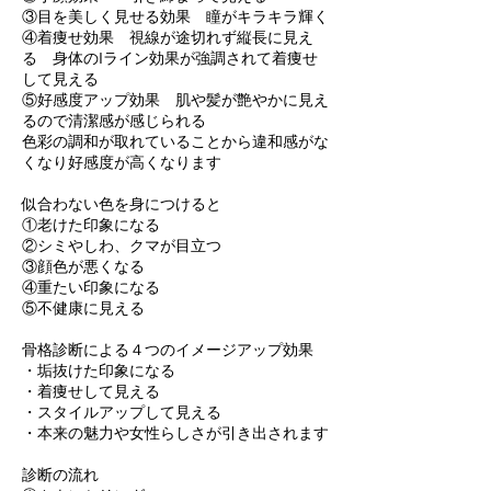
③目を美しく見せる効果 瞳がキラキラ輝く
④着痩せ効果 視線が途切れず縦長に見え
る 身体のIライン効果が強調されて着痩せ
して見える
⑤好感度アップ効果 肌や髪が艶やかに見え
るので清潔感が感じられる
色彩の調和が取れていることから違和感がな
くなり好感度が高くなります
似合わない色を身につけると
①老けた印象になる
②シミやしわ、クマが目立つ
③顔色が悪くなる
④重たい印象になる
⑤不健康に見える
骨格診断による４つのイメージアップ効果
・垢抜けた印象になる
・着痩せして見える
・スタイルアップして見える
・本来の魅力や女性らしさが引き出されます
診断の流れ