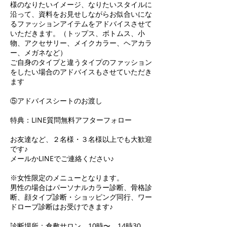
様のなりたいイメージ、なりたいスタイルに
沿って、資料をお見せしながらお似合いにな
るファッションアイテムをアドバイスさせて
いただきます。（トップス、ボトムス、小
物、アクセサリー、メイクカラー、ヘアカラ
ー、メガネなど）
ご自身のタイプと違うタイプのファッション
をしたい場合のアドバイスもさせていただき
ます
⑤アドバイスシートのお渡し
特典：LINE質問無料アフターフォロー
お友達など、２名様・３名様以上でも大歓迎
です♪
メールかLINEでご連絡ください♪
※女性限定のメニューとなります。
男性の場合はパーソナルカラー診断、骨格診
断、顔タイプ診断・ショッピング同行、ワー
ドローブ診断はお受けできます♪
診断場所：倉敷サロン 10時〜、14時30