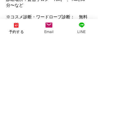
分〜など
※コスメ診断・ワードローブ診断： 無料
お使いのメイク用品や洋服をご持参の方には
コスメ・洋服を見せていただき、お似合いの
予約する
Email
LINE
ものか見させていただきます。
その他オプションメニュー
※ベストカラーセレクション
※顔タイプメガネ提案
※似合う帽子提案
※似合う振袖診断
今すぐ予約