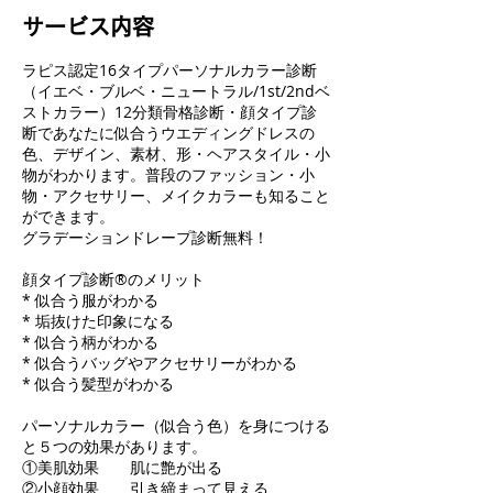
サービス内容
ラピス認定16タイプパーソナルカラー診断
（イエベ・ブルベ・ニュートラル/1st/2ndベ
ストカラー）12分類骨格診断・顔タイプ診
断であなたに似合うウエディングドレスの
色、デザイン、素材、形・ヘアスタイル・小
物がわかります。普段のファッション・小
物・アクセサリー、メイクカラーも知ること
ができます。
グラデーションドレープ診断無料！
顔タイプ診断®のメリット
* 似合う服がわかる
* 垢抜けた印象になる
* 似合う柄がわかる
* 似合うバッグやアクセサリーがわかる
* 似合う髪型がわかる
パーソナルカラー（似合う色）を身につける
と５つの効果があります。
①美肌効果 肌に艶が出る
②小顔効果 引き締まって見える