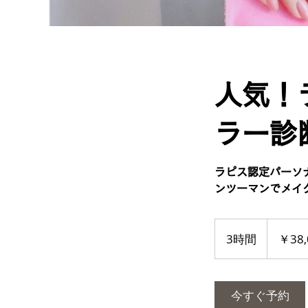
人気！
ラー診
ラピス認定パーソ
ンツーマンでメイ
38,000
円
3時間
3
￥38,
時
間
今すぐ予約