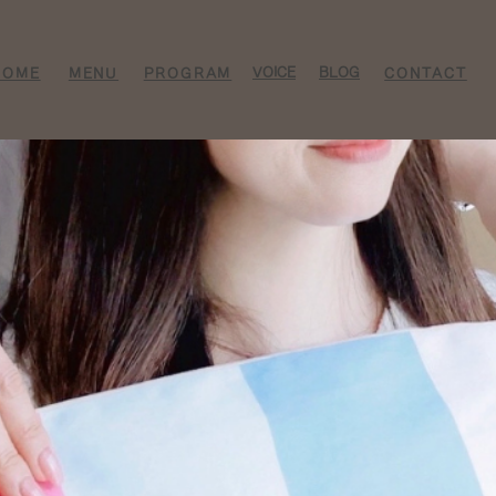
VOICE​
BLOG​​
HOME
MENU
PROGRAM
CONTACT