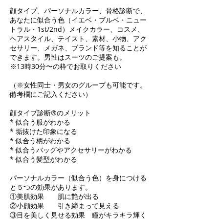
顔タイプ、パーソナルカラー、骨格診断で、
あなたに似合う色（イエベ・ブルベ・ニュー
トラル・1st/2nd）メイクカラー、コスメ、
ヘアスタイル、テイスト、素材、小物、アク
セサリー、メガネ、ブランド等を知ることが
できます。男性はスーツのご提案も。
※13時30分〜の枠でお取りください
（※女性同士・男女のグループも可能です。
備考欄にご記入ください）
顔タイプ診断®のメリット
* 似合う服がわかる
* 垢抜けた印象になる
* 似合う柄がわかる
* 似合うバッグやアクセサリーがわかる
* 似合う髪型がわかる
パーソナルカラー（似合う色）を身につける
と５つの効果があります。
①美肌効果 肌に艶が出る
②小顔効果 引き締まって見える
③目を美しく見せる効果 瞳がキラキラ輝く