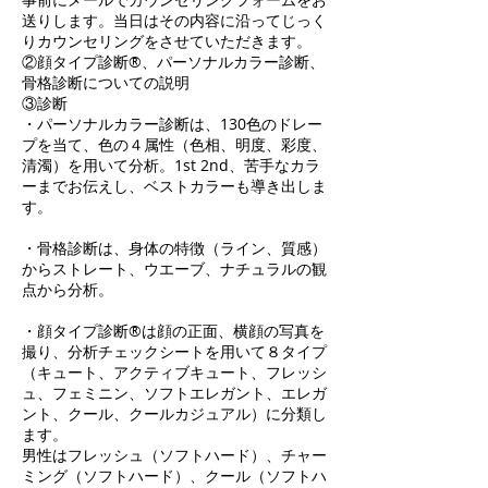
送りします。当日はその内容に沿ってじっく
りカウンセリングをさせていただきます。
②顔タイプ診断®︎、パーソナルカラー診断、
骨格診断についての説明
③診断
・パーソナルカラー診断は、130色のドレー
プを当て、色の４属性（色相、明度、彩度、
清濁）を用いて分析。1st 2nd、苦手なカラ
ーまでお伝えし、ベストカラーも導き出しま
す。
・骨格診断は、身体の特徴（ライン、質感）
からストレート、ウエーブ、ナチュラルの観
点から分析。
・顔タイプ診断®︎は顔の正面、横顔の写真を
撮り、分析チェックシートを用いて８タイプ
（キュート、アクティブキュート、フレッシ
ュ、フェミニン、ソフトエレガント、エレガ
ント、クール、クールカジュアル）に分類し
ます。
男性はフレッシュ（ソフトハード）、チャー
ミング（ソフトハード）、クール（ソフトハ