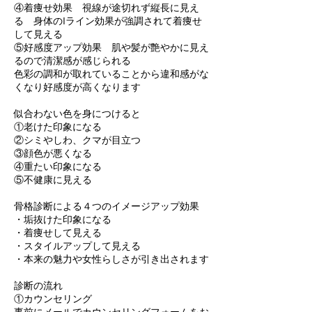
④着痩せ効果 視線が途切れず縦長に見え
る 身体のIライン効果が強調されて着痩せ
して見える
⑤好感度アップ効果 肌や髪が艶やかに見え
るので清潔感が感じられる
色彩の調和が取れていることから違和感がな
くなり好感度が高くなります
似合わない色を身につけると
①老けた印象になる
②シミやしわ、クマが目立つ
③顔色が悪くなる
④重たい印象になる
⑤不健康に見える
骨格診断による４つのイメージアップ効果
・垢抜けた印象になる
・着痩せして見える
・スタイルアップして見える
・本来の魅力や女性らしさが引き出されます
診断の流れ
①カウンセリング
事前にメールでカウンセリングフォームをお