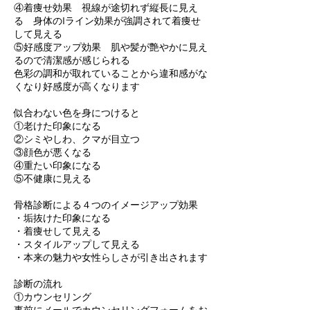
④着痩せ効果 視線が途切れず縦長に見え
る 身体のIライン効果が強調されて着痩せ
して見える
⑤好感度アップ効果 肌や髪が艶やかに見え
るので清潔感が感じられる
色彩の調和が取れていることから違和感がな
くなり好感度が高くなります
似合わない色を身につけると
①老けた印象になる
②シミやしわ、クマが目立つ
③顔色が悪くなる
④重たい印象になる
⑤不健康に見える
骨格診断による４つのイメージアップ効果
・垢抜けた印象になる
・着痩せして見える
・スタイルアップして見える
・本来の魅力や女性らしさが引き出されます
診断の流れ
①カウンセリング
事前にメールでカウンセリングフォームをお