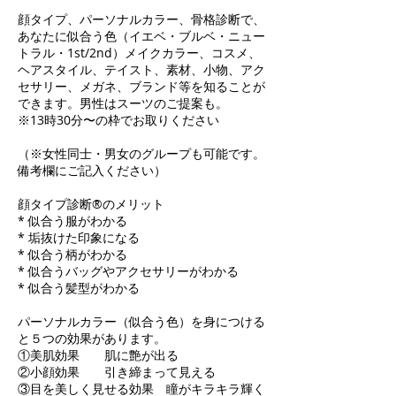
顔タイプ、パーソナルカラー、骨格診断で、
あなたに似合う色（イエベ・ブルベ・ニュー
トラル・1st/2nd）メイクカラー、コスメ、
ヘアスタイル、テイスト、素材、小物、アク
セサリー、メガネ、ブランド等を知ることが
できます。男性はスーツのご提案も。
※13時30分〜の枠でお取りください
（※女性同士・男女のグループも可能です。
備考欄にご記入ください）
顔タイプ診断®のメリット
* 似合う服がわかる
* 垢抜けた印象になる
* 似合う柄がわかる
* 似合うバッグやアクセサリーがわかる
* 似合う髪型がわかる
パーソナルカラー（似合う色）を身につける
と５つの効果があります。
①美肌効果 肌に艶が出る
②小顔効果 引き締まって見える
③目を美しく見せる効果 瞳がキラキラ輝く