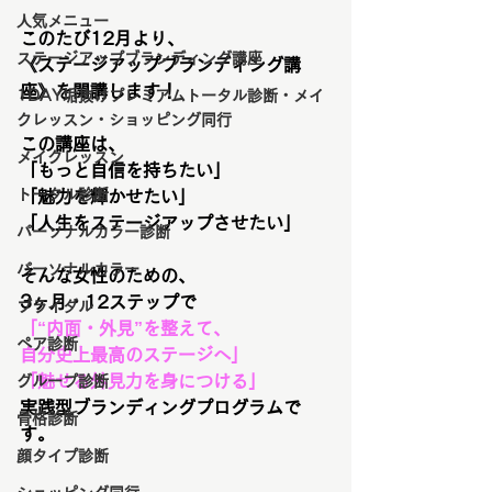
人気メニュー
このたび12月より、
ステージアップブランディング講座
《ステージアップブランディング講
座》を開講します！
1DAY垢抜けプレミアムトータル診断・メイ
クレッスン・ショッピング同行
この講座は、
メイクレッスン
「もっと自信を持ちたい」
トータル診断
「魅力を輝かせたい」
「人生をステージアップさせたい」
パーソナルカラー診断
パーソナルカラー
そんな女性のための、
3ヶ月・12ステップで
ブライダル
「“内面・外見”を整えて、
ペア診断
自分史上最高のステージへ」
「魅せる外見力を身につける」
グループ診断
実践型ブランディングプログラム
で
骨格診断
す。
顔タイプ診断