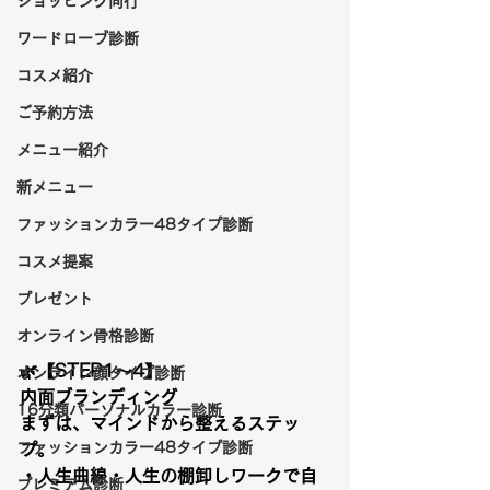
ショッピング同行
ワードローブ診断
コスメ紹介
ご予約方法
メニュー紹介
新メニュー
ファッションカラー48タイプ診断
コスメ提案
プレゼント
オンライン骨格診断
🌿
【STEP1〜4】
オンライン顔タイプ診断
内面ブランディング
16分類パーソナルカラー診断
まずは、マインドから整えるステッ
ファッションカラー48タイプ診断
プ。
・人生曲線・人生の棚卸しワークで自
プレミアム診断