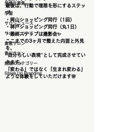
受講生募集
最後は、行動で理想を形にするステッ
プ。
学割
・岡山ショッピング同行（1回）
サロンニュース
・神戸ショッピング同行（丸1日）
サロンについて
・最終ステップは撮影会✨
ここまでの3ヶ月で整えた内面と外見
倉敷サロン
を、
香川サロン
“自分らしい表現”として完成させてい
きます。
無題のカテゴリー
「変わる」ではなく「生まれ変わる」
Stage Up Branding
ような体験をしていただけます🌸