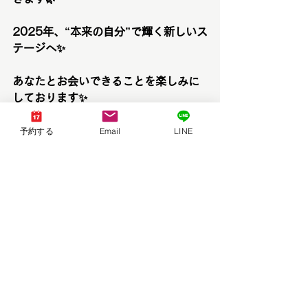
2025年、“本来の自分”で輝く新しいス
テージへ✨
あなたとお会いできることを楽しみに
しております✨
講師：高渕智代
予約する
Email
LINE
保有資格
ラピス認定16タイプ・パーソナルカラ
ーアナリスト
パーソナルカラーアナリスト
ファッションカラー４８タイプ診断ア
ナリスト
骨格診断ファッションアナリスト
骨格診断PLUS技能士（12分類）
パーソナルスタイリスト
顔タイプアドバイザー1級