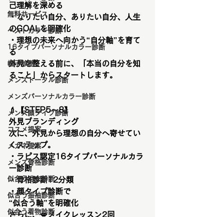
己理解を深める
無料サービス
・なりたい自分、ありたい自分、人生
のGOALを明確化
ベストカラー診断
・理想の未来へ向かう“自分軸”を育て
16タイプパーソナルカラー診断
る
外見を整える前に、「本当の自分を知
帽子診断
ること」からスタートします。
メンズトータル診断
メンズパーソナルカラー診断
💄
【STEP5〜8】
メンズ顔タイプ診断
外見ブランディング
コスメ提案
次に、外見から理想の自分へ寄せてい
くステップ。
メガネ提案
・ラピス認定16タイプパーソナルカラ
メンズ骨格診断
ー診断
似合う浴衣診断
・骨格診断12分類
・顔タイプ診断で
似合う振袖診断
“似合う軸”を明確化
似合う着物診断
さらに、💋メイクレッスン2回