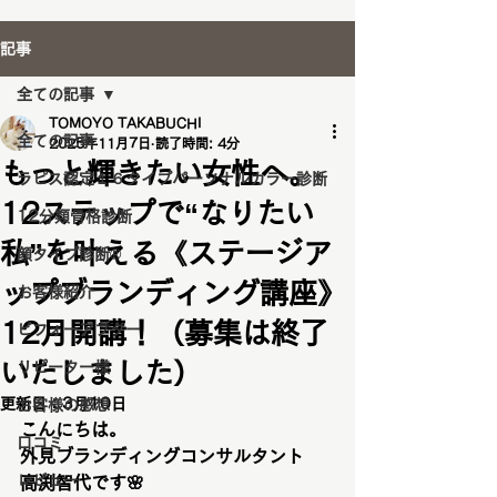
記事
全ての記事
TOMOYO TAKABUCHI
全ての記事
2025年11月7日
読了時間: 4分
もっと輝きたい女性へ。
ラピス認定１６タイプパーソナルカラー診断
12ステップで“なりたい
12分類骨格診断
私”を叶える《ステージア
顔タイプ診断®️
ップブランディング講座》
お客様紹介
12月開講！（募集は終了
ビフォーアフター
いたしました）
リピーター様
更新日：
3月10日
お客様の感想
こんにちは。
口コミ
外見ブランディングコンサルタント
レビュー
高渕智代です🌸