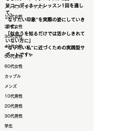
👗コーディネートレッスン1回を通し
メンズメイクレッスン
て、
10代女性
“なりたい印象”を実際の姿にしていき
ます。
20代女性
「似合うを知るだけでは活かしきれて
30代女性
いない方に」
40代女性
“なりたい私”に近づくための実践型サ
ポートです✨
50代女性
60代女性
カップル
メンズ
10代男性
20代男性
30代男性
学生