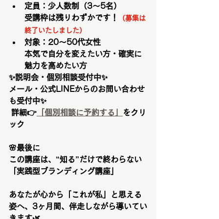
定員：少人数制（3〜5名）
受講枠は残りわずかです！
（募集は
終了いたしました）
対象：20〜50代女性
本気で自分を変えたい方・確実に
魅力を高めたい方
✨説明会・個別相談受付中✨
メール・公式LINEからのお問い合わせ
も受付中✨
 詳細
👉
「個別相談に予約する」
をクリ
ック
🌸
最後に
この講座は、“知る”だけで終わらない
「実践型ブランディング講座」
あなたが心から「これが私」と思える
姿へ、3ヶ月間、伴走しながら導いてい
きます🌿