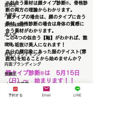
※似合う素材は顔タイプ診断®、骨格診
高校生
断の両方の理論からわかります。
大学生
 顔タイプの場合は、顔のタイプに合う
素材。骨格診断の場合は身体の質感に
女性起業家
合う素材がわかります。
成人式
この4つの似合う【軸】がわかれば、誰
講座
でも垢抜け美人になれます！
自分の顔印象にあった服のテイスト(雰
外見ブランディング
囲気)を知ることから始めませんか？
内面ブランディング
顔タイプ診断®︎は　5月15日
受講生
（日）〜　始まります！！
メディア掲載
ご予約受付中♡↓
イベント出演
予約する
Email
LINE
https://www.brandnewday-
三井アウトレットパーク倉敷
official.com/
キャンペーン
パーソナルカラーアナリスト養成講座