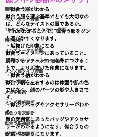
無料サービス
・似合う服がわかる
似合う服を選ぶ基準でとても大切なの
ベストカラー診断
は、どんなテイストの服であるか。
16タイプパーソナルカラー診断
 それがわかることで、似合う服をグン
と選びやすくなります。
帽子診断
・垢抜けた印象になる
メンズトータル診断
似合う＝イメージにあっていること。
調和するファッションを身につけるこ
メンズパーソナルカラー診断
とで、より垢抜けた印象になります。
メンズ顔タイプ診断
・似合う柄がわかる
コスメ提案
似合う柄を左右するのは体型や肌の色
ではなく、顔のパーツの形や大きさで
メガネ提案
す。
メンズ骨格診断
・似合うバッグやアクセサリーがわか
る
似合う浴衣診断
顔の雰囲気にあったバッグやアクセサ
似合う振袖診断
リーがわかるようになり、似合うもの
似合う着物診断
が選べるようになります。