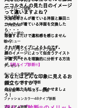
ショッピング同行
ニコルさんの見た目のイメージ
ワードローブ診断
って違いますよね？
コスメ紹介
天海祐希さんが着ている洋服と藤田ニ
コルさんが着ている洋服を交換した
ご予約方法
ら・・・
メニュー紹介
想像するだけで違和感を感じません
新メニュー
か？
それが顔タイプによるものです。
ファッションカラー48タイプ診断
顔のイメージによって似合うテイスト
コスメ提案
が違う。それを理論的に分析する方法
が
【顔タイプ診断®】
プレゼント
オンライン骨格診断
あなたはどんな印象に見えるお
オンライン顔タイプ診断
顔立ちですか？
自分の魅力を知って、輝かせましょ
16分類パーソナルカラー診断
う！
ファッションカラー48タイプ診断
顔タイプ診断®のメリット
プレミアム診断