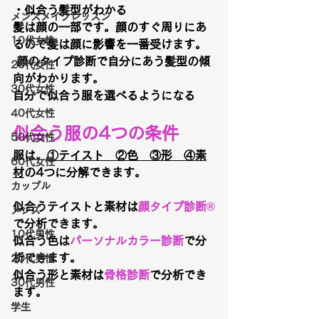
・似合う髪型がわかる
メンズメイクレッスン
髪は顔の一部です。顔のすぐ周りにあ
10代女性
るので髪は顔に影響を一番受けます。
 顔のタイプ診断で自分にあう髪型の傾
20代女性
向がわかります。
30代女性
自分で似合う服を選べるようになる
40代女性
似合う服の4つの条件
50代女性
服は、
①テイスト　②色　③形　④素
60代女性
材
の4つに分解できます。
カップル
似合うテイストと素材は
顔タイプ診断®
メンズ
で分析できます。
10代男性
似合う色は
パーソナルカラー診断
で分
析できます。
20代男性
似合う形と素材は
骨格診断
で分析でき
30代男性
ます。
学生