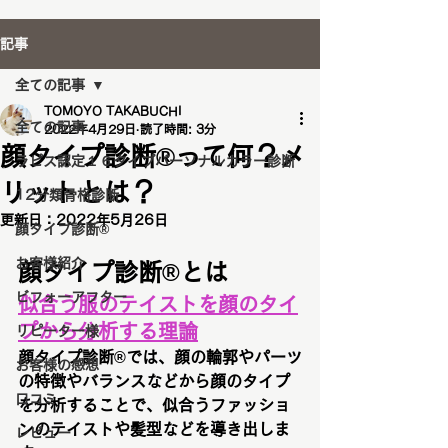
記事
全ての記事
TOMOYO TAKABUCHI
全ての記事
2022年4月29日
読了時間: 3分
顔タイプ診断®️って何？メ
ラピス認定１６タイプパーソナルカラー診断
リットとは？
12分類骨格診断
更新日：
2022年5月26日
顔タイプ診断®️
お客様紹介
顔タイプ診断®とは
ビフォーアフター
似合う服のテイストを顔のタイ
プから分析する理論
リピーター様
顔タイプ診断®では、顔の輪郭やパーツ
お客様の感想
の特徴やバランスなどから顔のタイプ
口コミ
を分析することで、似合うファッショ
ンのテイストや髪型などを導き出しま
レビュー