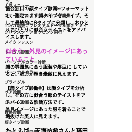
す。
人気メニュー
協会独自の顔タイプ診断®フォーマット
と、測定により顔タイプを4タイプ、そ
ステージアップブランディング講座
して最終的に8タイプに分類し、おひと
1DAY垢抜けプレミアムトータル診断・メイ
りおひとりに似合うテイストをアドバ
クレッスン・ショッピング同行
イスします。
メイクレッスン
似合う＝外見のイメージにあっ
トータル診断
ていること
パーソナルカラー診断
顔の雰囲気に合う服装や髪型に してい
パーソナルカラー
ると、魅力が輝き素敵に見えます。
ブライダル
【顔タイプ診断®】は顔タイプを分析
ペア診断
し、その方に似合う服のテイストをア
ドバイスする診断方法です。
グループ診断
外見イメージにあった服を着ることで
骨格診断
垢抜けた美人に見えます。
顔タイプ診断
たとえば、天海祐希さんと藤田