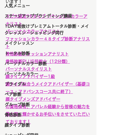
います！
人気メニュー
ステージアップブランディング講座
ラピス認定16タイプ・パーソナルカラーア
ナリスト
1DAY垢抜けプレミアムトータル診断・メイ
パーソナルカラーアナリスト
クレッスン・ショッピング同行
ファッションカラー４８タイプ診断アナリス
メイクレッスン
ト
トータル診断
骨格診断ファッションアナリスト
骨格診断PLUS技能士（12分類）
パーソナルカラー診断
パーソナルスタイリスト
パーソナルカラー
顔タイプアドバイザー1級
ブライダル
顔タイプ似合うメイクアドバイザー（基礎コ
ース・アドバンスコース共に終了）
ペア診断
顔タイプメンズアドバイザー
グループ診断
の資格保有、アパレル経験から皆様の魅力を
最大限に輝かせるお手伝いをさせていただい
骨格診断
ております！
顔タイプ診断