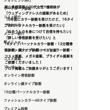
ショッピング同行
岡山県都窪郡の20代女性Y様姉妹が
ワードローブ診断
「ウェディングドレスの提案があるため」
コスメ紹介
「5年前にカラー診断を受けたけど、16タイ
ご予約方法
プのパーソナルカラー診断を受けたい」
「似合うものを身につけて自信を持ちたい」
メニュー紹介
「詳しい骨格診断を受けたい」と
新メニュー
16タイプパーソナルカラー診断・12分類骨
格診断・顔タイプ診断・ベストカラー診断・
ファッションカラー48タイプ診断
コスメ提案、メガネ提案、ブライダル提案を
コスメ提案
ご依頼くださいました！
プレゼント
ブログ掲載もご快諾ありがとうございます！
オンライン骨格診断
オンライン顔タイプ診断
16分類パーソナルカラー診断
ファッションカラー48タイプ診断
プレミアム診断