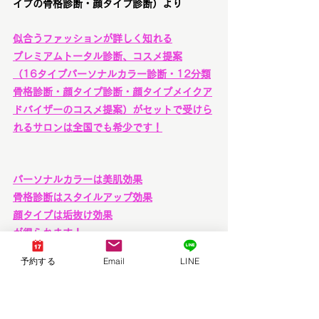
イプの骨格診断・顔タイプ診断）より
似合うファッションが詳しく知れる
プレミアムトータル診断、コスメ提案
（16タイプパーソナルカラー診断・12分類
骨格診断・顔タイプ診断・顔タイプメイクア
ドバイザーのコスメ提案）がセットで受けら
れるサロンは全国でも希少です！
パーソナルカラーは美肌効果
骨格診断はスタイルアップ効果
顔タイプは垢抜け効果
が得られます！
予約する
Email
LINE
「似合う」には全ての診断が必須で、
バラン
スや調整が大事で
す！