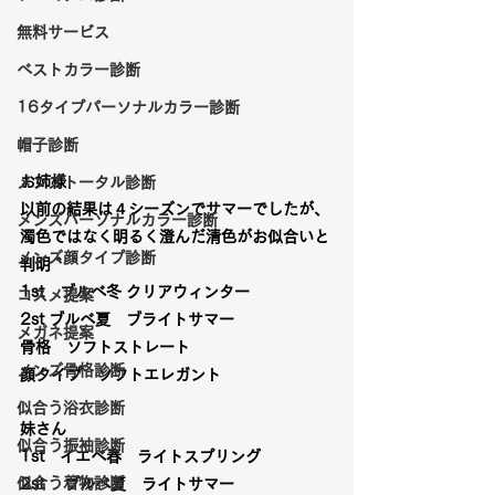
無料サービス
ベストカラー診断
16タイプパーソナルカラー診断
帽子診断
お姉様
メンズトータル診断
以前の結果は４シーズンでサマーでしたが、
メンズパーソナルカラー診断
濁色ではなく明るく澄んだ清色がお似合いと
メンズ顔タイプ診断
判明＾＾
1st　ブルベ冬 クリアウィンター　
コスメ提案
2st ブルベ夏　ブライトサマー　
メガネ提案
骨格　ソフトストレート
メンズ骨格診断
顔タイプ　ソフトエレガント
似合う浴衣診断
妹さん
似合う振袖診断
1st　イエベ春　ライトスプリング　
似合う着物診断
2st 　ブルベ夏　ライトサマー