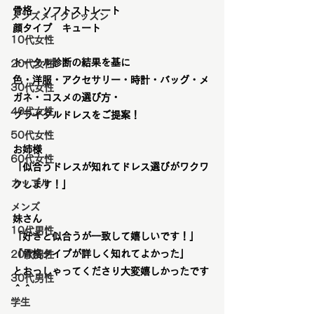
骨格　ソフトストレート
メンズメイクレッスン
顔タイプ　キュート
10代女性
トータル診断の結果を基に
20代女性
色・洋服・アクセサリー・時計・バッグ・メ
30代女性
ガネ・コスメの選び方・
40代女性
ブライダルドレスをご提案！
50代女性
お姉様
60代女性
「似合うドレスが知れてドレス選びがワクワ
カップル
クします！」
メンズ
妹さん
10代男性
「好きと似合うが一致して嬉しいです！」
「骨格タイプが詳しく知れてよかった」
20代男性
とおっしゃってくださり大変嬉しかったです
30代男性
＾＾
学生