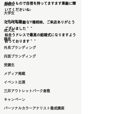
似合うもので自信を持ってますます素敵に輝
高校生
いてくださいね♪
大学生
女性起業家
とっても素敵なY様姉妹、ご来店ありがとう
ございました＾＾
成人式
似合うドレスで最高の結婚式になりますよう
講座
祈っております＾＾
外見ブランディング
内面ブランディング
受講生
メディア掲載
イベント出演
三井アウトレットパーク倉敷
キャンペーン
パーソナルカラーアナリスト養成講座