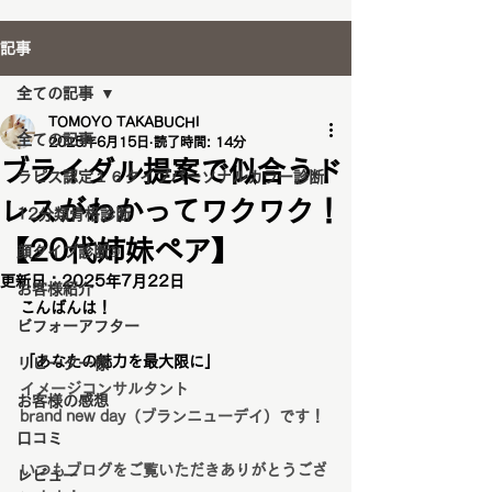
記事
全ての記事
TOMOYO TAKABUCHI
全ての記事
2025年6月15日
読了時間: 14分
ブライダル提案で似合うド
ラピス認定１６タイプパーソナルカラー診断
レスがわかってワクワク！
12分類骨格診断
【20代姉妹ペア】
顔タイプ診断®️
更新日：
2025年7月22日
お客様紹介
こんばんは！
ビフォーアフター
「あなたの魅力を最大限に」
リピーター様
イメージコンサルタント
お客様の感想
brand new day（ブランニューデイ）です！
口コミ
いつもブログをご覧いただきありがとうござ
レビュー