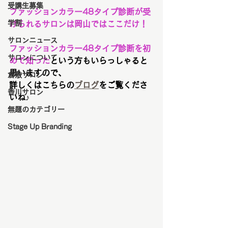
受講生募集
ファッションカラー48タイプ診断が受
学割
けられるサロンは岡山ではここだけ！
サロンニュース
ファッションカラー48タイプ診断を初
サロンについて
めて知った
という方もいらっしゃると
思いますので、
倉敷サロン
詳しくはこちらの
ブログ
をご覧くださ
香川サロン
いね♪
無題のカテゴリー
Stage Up Branding