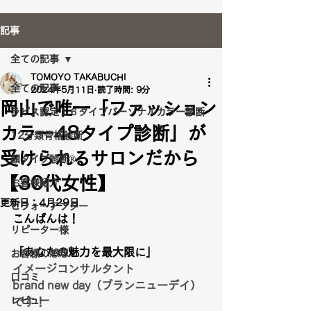
記事
全ての記事
TOMOYO TAKABUCHI
全ての記事
2024年5月11日
読了時間: 9分
岡山で唯一「ファッション
ラピス認定１６タイプパーソナルカラー診断
カラー48タイプ診断」が
12分類骨格診断
受けられるサロンだから
顔タイプ診断®️
【30代女性】
お客様紹介
更新日：
4月29日
ビフォーアフター
こんばんは！
リピーター様
「あなたの魅力を最大限に」
お客様の感想
イメージコンサルタント
口コミ
brand new day（ブランニューデイ）
レビュー
です！