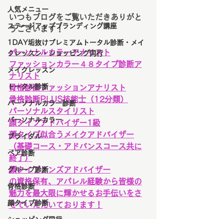
人気メニュー
いつもブログをご覧いただきありがと
ステージアップブランディング講座
うございます！
1DAY垢抜けプレミアムトータル診断・メイ
パーソナルカラーアナリスト
クレッスン・ショッピング同行
ファッションカラー４８タイプ診断ア
メイクレッスン
ナリスト
トータル診断
骨格診断ファッションアナリスト
骨格診断PLUS技能士（12分類）
パーソナルカラー診断
パーソナルスタイリスト
パーソナルカラー
顔タイプアドバイザー1級
顔タイプ似合うメイクアドバイザー
ブライダル
（基礎コース・アドバンスコース共に
ペア診断
終了）
顔タイプメンズアドバイザー
グループ診断
の資格保有、アパレル経験から皆様の
骨格診断
魅力を最大限に輝かせるお手伝いをさ
顔タイプ診断
せていただいております！