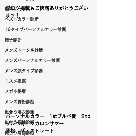
ブログ掲載もご快諾ありがとうござい
無料サービス
ます！
ベストカラー診断
16タイプパーソナルカラー診断
帽子診断
メンズトータル診断
メンズパーソナルカラー診断
メンズ顔タイプ診断
コスメ提案
メガネ提案
メンズ骨格診断
似合う浴衣診断
パーソナルカラー　1stブルベ夏　2nd
似合う振袖診断
ブルベ冬　マカロンサマー
骨格　ザ・ストレート
似合う着物診断