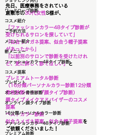
ショッピング同行
先日、医療事務をされている
ワードローブ診断
倉敷市の
30代女性
S様が、
コスメ紹介
「ファッションカラー48タイプ診断が
ご予約方法
受けられるサロンを探していて」
メニュー紹介
「似合うメガネ提案、似合う帽子提案
があったから」
新メニュー
「以前別のサロンで診断を受けたけれ
ファッションカラー48タイプ診断
ど、更に詳しく診てほしい」
と
コスメ提案
プレミアムトータル診断
プレゼント
（16分類パーソナルカラー診断12分類
骨格診断８タイプ顔タイプ診断）
オンライン骨格診断
顔タイプメイクアドバイザーのコスメ
オンライン顔タイプ診断
提案
16分類パーソナルカラー診断
ベストカラー診断
似合うメガネ提案、似合う帽子提案
を
ファッションカラー48タイプ診断
ご依頼くださいました！
プレミアム診断