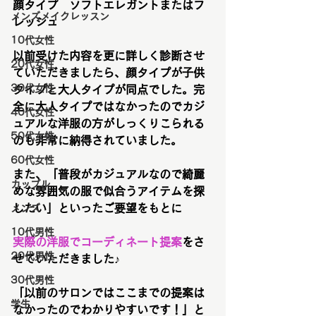
顔タイプ　ソフトエレガントまたはフ
メンズメイクレッスン
レッシュ
10代女性
以前受けた内容を更に詳しく診断させ
20代女性
ていただきましたら、顔タイプが子供
30代女性
タイプと大人タイプが同点でした。完
全に大人タイプではなかったのでカジ
40代女性
ュアルな洋服の方がしっくりこられる
50代女性
のも非常に納得されていました。
60代女性
また、「普段がカジュアルなので綺麗
カップル
めな雰囲気の服で似合うアイテムを探
したい」といったご要望をもとに
メンズ
10代男性
実際の洋服でコーディネート提案
をさ
20代男性
せていただきました♪
30代男性
「以前のサロンではここまでの提案は
学生
なかったのでわかりやすいです！」と