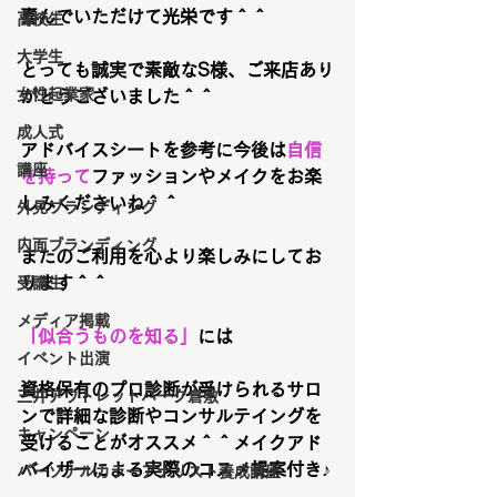
喜んでいただけて光栄です＾＾
高校生
大学生
とっても誠実で素敵なS様、ご来店あり
女性起業家
がとうございました＾＾
成人式
アドバイスシートを参考に今後は
自信
講座
を持って
ファッションやメイクをお楽
しみくださいね＾＾
外見ブランディング
内面ブランディング
またのご利用を心より楽しみにしてお
ります＾＾
受講生
メディア掲載
「似合うものを知る」
には
イベント出演
資格保有のプロ診断が受けられるサロ
三井アウトレットパーク倉敷
ンで詳細な診断やコンサルテイングを
キャンペーン
受けることがオススメ＾＾メイクアド
バイザーによる実際のコスメ提案付き♪
パーソナルカラーアナリスト養成講座