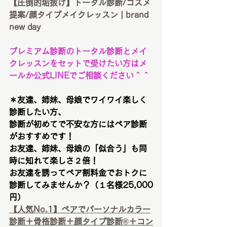
【圧倒的垢抜け】トータル診断/コスメ
提案/顔タイプメイクレッスン | brand 
new day
プレミアム診断のトータル診断とメイ
クレッスンをセットで受けたい方はメ
ールか公式LINEでご相談ください＾＾
＊友達、姉妹、母娘でワイワイ楽しく
診断したい方、
診断が初めてで不安な方にはペア診断
がおすすめです！
お友達、姉妹、母娘の「似合う」も同
時に知れて楽しさ２倍！
お友達を誘ってペア割料金でおトクに
診断してみませんか？（１名様25,000
円）
【人気No.1】ペアでパーソナルカラー
診断＋骨格診断＋顔タイプ診断®︎＋コン