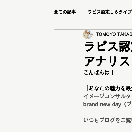
全ての記事
ラピス認定１６タイプ
TOMOYO TAKAB
ビフォーアフター
リピータ
ラピス認
アナリス
ステージアップブランディング講
こんばんは！
メイクレッスン
トータル診
「あなたの魅力を最
イメージコンサルタ
brand new d
グループ診断
骨格診断
いつもブログをご覧
メニュー紹介
新メニュー