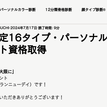
パーソナルカラー診断
12分類骨格診断
顔タイプ診断®️
UCHI
2024年7月17日
読了時間: 9分
ー様
お客様の感想
口コミ
レビュー
人気メニ
定16タイプ・パーソナ
ト資格取得
座
1DAY垢抜けプレミアムトータル診断・メイクレッスン・
断
パーソナルカラー診断
パーソナルカラー
ブライ
大限に」
ント
ay（ブランニューデイ）です！
顔タイプ診断
ショッピング同行
ワードローブ診断
いただきありがとうございます！
ファッションカラー48タイプ診断
コスメ提案
プレ