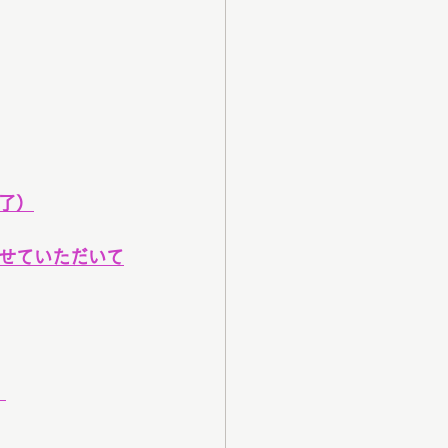
了）
せていただいて
！