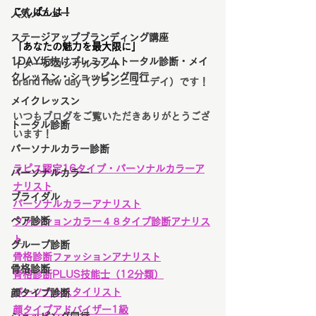
こんばんは！
人気メニュー
ステージアップブランディング講座
「あなたの魅力を最大限に」
1DAY垢抜けプレミアムトータル診断・メイ
イメージコンサルタント
クレッスン・ショッピング同行
brand new day（ブランニューデイ）です！
メイクレッスン
いつもブログをご覧いただきありがとうござ
トータル診断
います！
パーソナルカラー診断
ラピス認定16タイプ・パーソナルカラーア
パーソナルカラー
ナリスト
ブライダル
パーソナルカラーアナリスト
ペア診断
ファッションカラー４８タイプ診断アナリス
ト
グループ診断
骨格診断ファッションアナリスト
骨格診断
骨格診断PLUS技能士（12分類）
パーソナルスタイリスト
顔タイプ診断
顔タイプアドバイザー1級