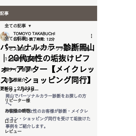
記事
全ての記事
TOMOYO TAKABUCHI
全ての記事
2月19日
読了時間: 12分
パーソナルカラー診断岡山
ラピス認定１６タイプパーソナルカラー診断
｜20代女性の垢抜けビフ
12分類骨格診断
ォーアフター【メイクレッ
顔タイプ診断®️
スン・ショッピング同行】
お客様紹介
更新日：
2月23日
ビフォーアフター
岡山でパーソナルカラー診断をお探しの方
リピーター様
へ。
お客様の感想
今回は20代女性のお客様が診断・メイクレ
ッスン・ショッピング同行を受けて垢抜けた
口コミ
事例をご紹介します。
レビュー