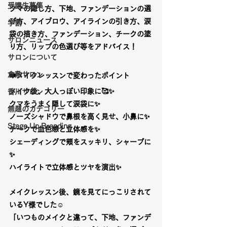
受講生募集
クマの隠し方、下地、ファンデーションの選
び方、アイブロウ、アイラインの引き方、涙
学割
袋の描き方、ファンデーション、チークの塗
サロンニュース
り方、リップの色選び等をアドバイス！
サロンについて
倉敷サロン
❤️メイクレッスンで変わったポイント
メイク後、大人っぽい印象に🥰✨
香川サロン
クマをうまく隠して涙袋に✨
無題のカテゴリー
ノーズシャドウで鼻根を高く見せ、小鼻に✨
Stage Up Branding
チークで血色感と立体感を✨
シェーディングで頬をスッキリ、シャープに
✨
ハイライトで立体感とツヤを演出✨
メイクレッスン後、鏡を見てにっこりされて
いるY様でした☺️
「いつものメイクと違って、下地、ファンデ