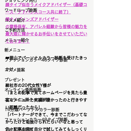
ショッピング同行
顔タイプ似合うメイクアドバイザー（基礎コ
ワードローブ診断
ース・アドバンスコース共に終了）
顔タイプメンズアドバイザー
コスメ紹介
の資格保有、アパレル経験から皆様の魅力を
ご予約方法
最大限に輝かせるお手伝いをさせていただい
メニュー紹介
ております！
新メニュー
❤️岡山でパーソナルカラー診断を受けたきっ
ファッションカラー48タイプ診断
かけ
コスメ提案
プレゼント
総社市の20代女性Y様が
オンライン骨格診断
「まとめ記事で見てホームページを見たら豊
オンライン顔タイプ診断
富なメニューと実績が凄かったのと行きやす
い距離だったから」
16分類パーソナルカラー診断
「パートナーができて、今までこだわってな
ファッションカラー48タイプ診断
かったけど垢抜けられたらいいなと思って
色々記事を見て自分で試してみてもしっくり
プレミアム診断