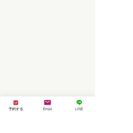
予約する
Email
LINE
＊
【
岡山唯一！人気急上昇メニュー！
】
垢抜
けたい方必見！
16タイプパーソナルカラー診断・12分類骨