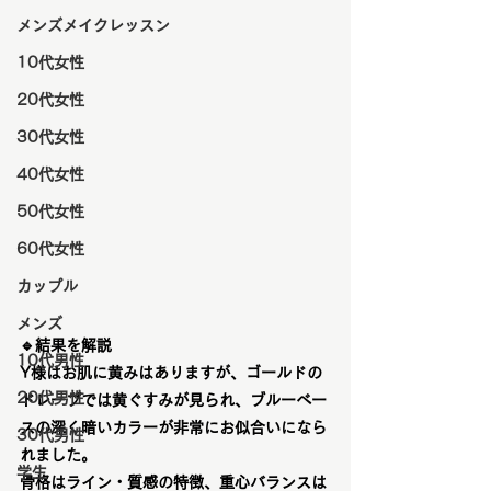
メンズメイクレッスン
10代女性
20代女性
30代女性
40代女性
50代女性
60代女性
カップル
メンズ
🔹結果を解説
10代男性
Y様はお肌に黄みはありますが、ゴールドの
20代男性
ドレープでは黄ぐすみが見られ、ブルーベー
スの深く暗いカラーが非常にお似合いになら
30代男性
れました。
学生
骨格はライン・質感の特徴、重心バランスは