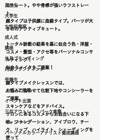
高校生
ストレート。やや骨感が強いラフストレー
ト。
大学生
顔タイプは子供顔に曲線タイプ。パーツが大
女性起業家
きめのアクティブキュート。
成人式
トータル診断の結果を基に似合う色・洋服・
講座
コスメ・髪型・アクセ等をパーソナルコンサ
外見ブランディング
ルティング！
似合うメイクをご提案！
内面ブランディング
受講生
顔タイプメイクレッスンでは、
メディア掲載
お悩みに合わせて化粧下地やコンシーラーを
ご提案。
イベント出演
スキンケアなどをアドバイス。
三井アウトレットパーク倉敷
サロンにあるコスメからお似合いになる下
地、ファンデーション、アイブロウ、チー
キャンペーン
ク、リップ、ハイライト、シェーディングを
パーソナルカラーアナリスト養成講座
使って