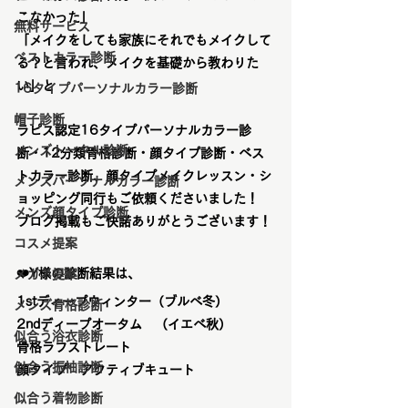
こなかった」
無料サービス
「メイクをしても家族にそれでもメイクして
ベストカラー診断
る？と言われ、メイクを基礎から教わりた
い」と
16タイプパーソナルカラー診断
帽子診断
ラピス認定16タイプパーソナルカラー診
メンズトータル診断
断・12分類骨格診断・顔タイプ診断・ベス
トカラー診断、顔タイプメイクレッスン・シ
メンズパーソナルカラー診断
ョッピング同行もご依頼くださいました！
メンズ顔タイプ診断
ブログ掲載もご快諾ありがとうございます！
コスメ提案
❤️Y様の診断結果は、
メガネ提案
1stディープウィンター（ブルベ冬）
メンズ骨格診断
2ndディープオータム　（イエベ秋）
似合う浴衣診断
骨格ラフストレート
似合う振袖診断
顔タイプ　アクティブキュート
似合う着物診断