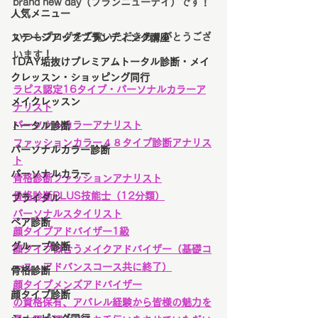
brand new day（ブランニューデイ）です！
人気メニュー
いつもブログをご覧いただきありがとうござ
ステージアップブランディング講座
います！
1DAY垢抜けプレミアムトータル診断・メイ
クレッスン・ショッピング同行
ラピス認定16タイプ・パーソナルカラーア
メイクレッスン
ナリスト
パーソナルカラーアナリスト
トータル診断
ファッションカラー４８タイプ診断アナリス
パーソナルカラー診断
ト
パーソナルカラー
骨格診断ファッションアナリスト
骨格診断PLUS技能士（12分類）
ブライダル
パーソナルスタイリスト
ペア診断
顔タイプアドバイザー1級
グループ診断
顔タイプ似合うメイクアドバイザー（基礎コ
ース・アドバンスコース共に終了）
骨格診断
顔タイプメンズアドバイザー
顔タイプ診断
の資格保有、アパレル経験から皆様の魅力を