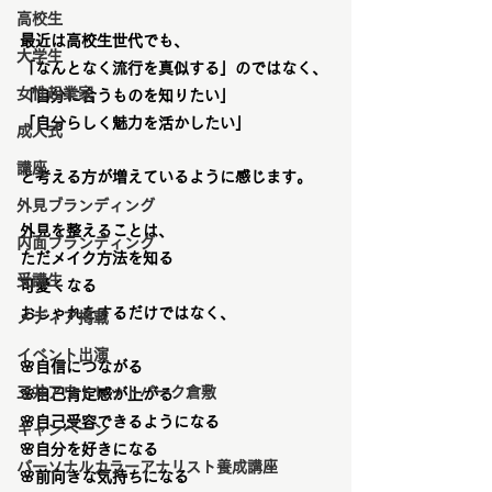
高校生
最近は高校生世代でも、
大学生
「なんとなく流行を真似する」のではなく、
女性起業家
「自分に合うものを知りたい」
「自分らしく魅力を活かしたい」
成人式
講座
と考える方が増えているように感じます。
外見ブランディング
外見を整えることは、
内面ブランディング
ただメイク方法を知る
受講生
可愛くなる
おしゃれをするだけではなく、
メディア掲載
イベント出演
🌸
自信につながる
三井アウトレットパーク倉敷
🌸
自己肯定感が上がる
🌸
自己受容できるようになる
キャンペーン
🌸
自分を好きになる
パーソナルカラーアナリスト養成講座
🌸
前向きな気持ちになる