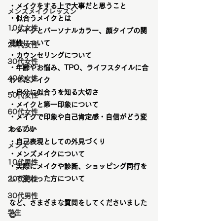
・メイクをする上で大事だと思うこと
メンズメイクレッスン
・似合うメイクとは
10代女性
・メイクとパーソナルカラー、顔タイプの関
連性について
20代女性
・カウンセリングについて
30代女性
・年齢やお悩み、TPO、ライフスタイルに合
40代女性
わせたメイク
・自分に似合うを知る大切さ
50代女性
・メイクと第一印象について
60代女性
・メイクで印象や自己肯定感・自信がどう変
カップル
わるのか
・自己表現としての外見づくり
メンズ
・メンズメイクについて
10代男性
・実際にメイクや診断、ショッピング同行を
して変わった方について
20代男性
30代男性
など、さまざまな質問をしてくださいました
学生
😊