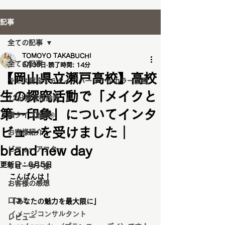
記事
全ての記事
TOMOYO TAKABUCHI
全ての記事
5月30日
読了時間: 14分
【岡山県立瀬戸高校】高校
ラピス認定１６タイプパーソナルカラー診断
生の探究活動で「メイクと
12分類骨格診断
第一印象」についてインタ
顔タイプ診断®️
ビューを受けました｜
お客様紹介
brand new day
ビフォーアフター
更新日：
6月5日
リピーター様
こんばんは！
お客様の感想
口コミ
「あなたの魅力を最大限に」
イメージコンサルタント
レビュー