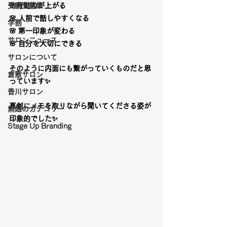
受講生募集
🌸
行動力が上がる
🌸
 人前で話しやすくなる
学割
🌸
 第一印象が変わる
サロンニュース
🌸
 自分を大切にできる
サロンについて
そのように内面にも繋がっていくものだと思
倉敷サロン
っています
✨
香川サロン
真剣にメモを取りながら聞いてくださる姿が
無題のカテゴリー
印象的でした
✨
Stage Up Branding