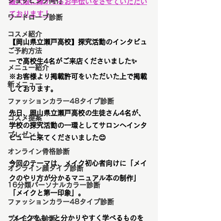
ショッピング同行
最大限に輝かせるお手伝いをさせていただい
ております！
ワードローブ診断
コスメ紹介
【岡山県立瀬戸高校】探究活動のインタビュ
ご予約方法
ーで高校生4名がご来店くださいました✨
メニュー紹介
※お客様より掲載許可をいただいた上で掲載
新メニュー
しております。
ファッションカラー48タイプ診断
先日、岡山県立瀬戸高校の生徒さん4名が、
コスメ提案
学校の探究活動の一環としてサロンへインタ
プレゼント
ビューに来てくださいました
😊
オンライン骨格診断
今回のテーマは、メイク初心者向けに「メイ
オンライン顔タイプ診断
クのやり方が分かるマニュアル本の制作」
16分類パーソナルカラー診断
「メイクと第一印象」。
ファッションカラー48タイプ診断
“メイクをもっと分かりやすく学べるものを
プレミアム診断