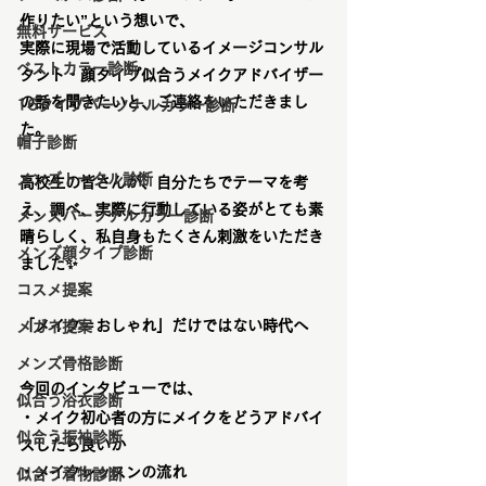
作りたい”という想いで、
無料サービス
実際に現場で活動しているイメージコンサル
ベストカラー診断
タント・顔タイプ似合うメイクアドバイザー
の話を聞きたいと、ご連絡をいただきまし
16タイプパーソナルカラー診断
た。
帽子診断
メンズトータル診断
高校生の皆さんが、自分たちでテーマを考
え、調べ、実際に行動している姿がとても素
メンズパーソナルカラー診断
晴らしく、私自身もたくさん刺激をいただき
メンズ顔タイプ診断
ました
✨
コスメ提案
「メイク＝おしゃれ」だけではない時代へ
メガネ提案
メンズ骨格診断
今回のインタビューでは、
似合う浴衣診断
・メイク初心者の方にメイクをどうアドバイ
似合う振袖診断
スしたら良いか
・メイクレッスンの流れ
似合う着物診断